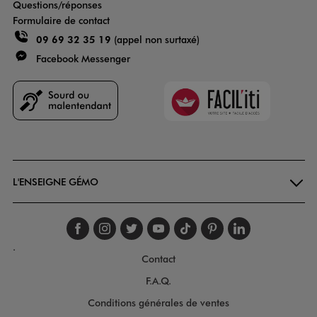
Questions/réponses
Formulaire de contact
09 69 32 35 19
(appel non surtaxé)
Facebook Messenger
Faciliti
Goodays
L'ENSEIGNE GÉMO
Suivez-nous sur faceboo
Suivez-nous sur inst
Suivez-nous sur twi
Suivez-nous sur
Suivez-nous s
Suivez-nou
Suivez-
.
Contact
F.A.Q.
Conditions générales de ventes