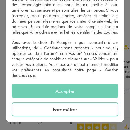
Caractéristiques
des technologies similaires pour fournir, mettre à jour,
améliorer nos services et personnaliser les annonces. Si vous
l'acceptez, nous pourrons stocker, accéder et traiter des
données personnelles telles que vos visites à ce site web, les
adresses IP, les informations de votre compte utilisateur
telles que votre adresse e-mail et les identifiants des cookies.
Vous avez le choix d'« Accepter » pour consentir à ces
4.5
5
/
5
/
utilisations, de « Continuer sans accepter » pour vous y
opposer ou de «
Paramétrer
» vos préférences concernant
Avis vérifié et récompensé
chaque catégorie de cookie en cliquant sur « Valider » pour
J ai eu cet article en solde don
valider vos options. Vous pouvez à tout moment modifier
est vraiment top 2€ seulement 
vos préférences en consultant notre page «
Gestion
c est très pratique pour faire q
des cookies
».
Basé sur
2
avis soumis à un
retouches rapide sur mes robe
contrôle
merci Gémo
Voir tous les avis sur ce site
Avis du
23/07/2026
, suite à une
Accepter
expérience du
10/07/2026
par
5
étoiles
1
Christelle A.
4
étoiles
1
Utile
(0)
Signaler
Paramétrer
3
étoiles
0
2
étoiles
0
1
étoile
0
4
/