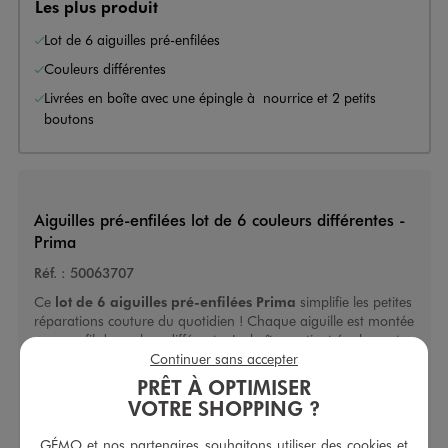
Les plus produit
Lot de 6 aiguilles pré-enfilées
Couleurs différentes
Livrées en boîte avec une épingle à nourrice et 2 petits
boutons
Aiguilles pré-enfilées lot de 6 couleurs différentes -
Prima
Réf. :
50063707
Ce
lot de 6 aiguilles pré-enfilées Prima
simplifie les petites
réparations couture du quotidien ! Chaque aiguille est montée
avec un fil de couleur différente. La boîte contient également
Continuer sans accepter
une épingle à nourrice et deux petits boutons, pratiques pour
compléter vos retouches ou créations. Un kit complet et
PRÊT À OPTIMISER
pratique à avoir toujours sous la main pour recoudre en un
VOTRE SHOPPING ?
clin d'œil un bouton perdu ou un petit accroc !
GÉMO et nos partenaires souhaitons utiliser des cookies et