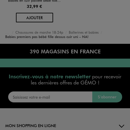
Babies en cuir pailleté bébé fille - Na!
32,99 €
AU PANIER
AJOUTER
Chaussures de marche 18-24p
Ballerines et babies
Accueil
Bébé
Chaussures Fille
Babies premiers pas bébé fille dessus cuir uni – NA!
390 MAGASINS EN FRANCE
Inscrivez-vous à notre newsletter
pour recevoir
les dernières offres de GÉMO !
S’abonner
MON SHOPPING EN LIGNE