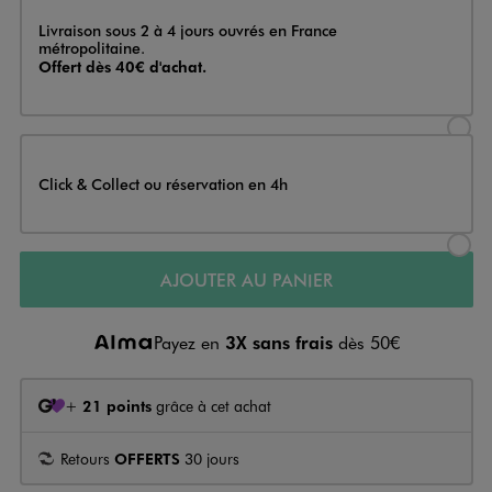
Livraison
Livraison sous 2 à 4 jours ouvrés en France
métropolitaine.
Offert dès 40€ d'achat.
Sélectionner l’option de livraison
Click & Collect ou réservation en 4h
Sélectionner l’option de livraiso
AJOUTER AU PANIER
Payez en
3X sans frais
dès 50€
+
21 points
grâce à cet achat
Retours
OFFERTS
30 jours