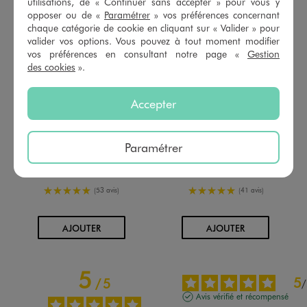
utilisations, de « Continuer sans accepter » pour vous y
opposer ou de «
Paramétrer
» vos préférences concernant
chaque catégorie de cookie en cliquant sur « Valider » pour
valider vos options. Vous pouvez à tout moment modifier
vos préférences en consultant notre page «
Gestion
des cookies
».
Accepter
Paramétrer
Tee-shirt manches longues ample à col Claudine en dentelle anglaise bébé fille
Body manches longues à motif cirque bébé garçon (lot de 3)
9,99 €
10,99 €
5/5 de moyenne
5/5 de moyenne
(53 avis)
(41 avis)
AU PANIER
AU PANIER
AJOUTER
AJOUTER
5
5
/
5
/
Avis vérifié et récompensé