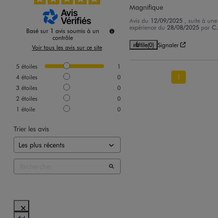
Magnifique
Avis du
12/09/2025
, suite à une
expérience du
28/08/2025
par
C.
Basé sur
1
avis soumis à un
contrôle
Utile
(0)
Signaler
Voir tous les avis sur ce site
5
étoiles
1
1
4
étoiles
0
3
étoiles
0
2
étoiles
0
1
étoile
0
Trier les avis