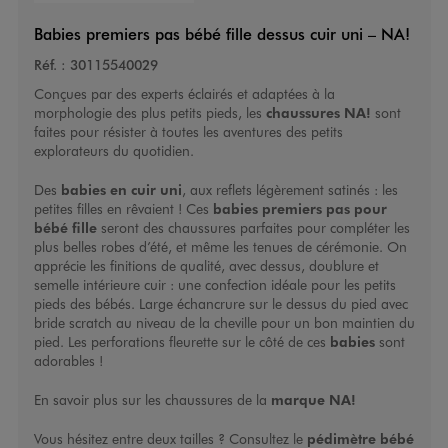
Babies premiers pas bébé fille dessus cuir uni – NA!
Réf. :
30115540029
Conçues par des experts éclairés et adaptées à la
morphologie des plus petits pieds, les
chaussures NA!
sont
faites pour résister à toutes les aventures des petits
explorateurs du quotidien.
Des
babies en cuir uni
, aux reflets légèrement satinés : les
petites filles en rêvaient ! Ces
babies premiers pas pour
bébé fille
seront des chaussures parfaites pour compléter les
plus belles robes d’été, et même les tenues de cérémonie. On
apprécie les finitions de qualité, avec dessus, doublure et
semelle intérieure cuir : une confection idéale pour les petits
pieds des bébés. Large échancrure sur le dessus du pied avec
bride scratch au niveau de la cheville pour un bon maintien du
pied. Les perforations fleurette sur le côté de ces
babies
sont
adorables !
En savoir plus sur les chaussures de la
marque NA!
Vous hésitez entre deux tailles ? Consultez le
pédimètre bébé