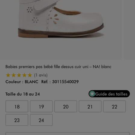
Babies premiers pas bébé fille dessus cuir uni – NA! blanc
5/5 de moyenne
(1 avis)
Couleur :
BLANC
Réf. :
30115540029
Couleur
Choisissez votre Couleur
Taille du 18 au 24
Guide des tailles
18
19
20
21
22
23
24