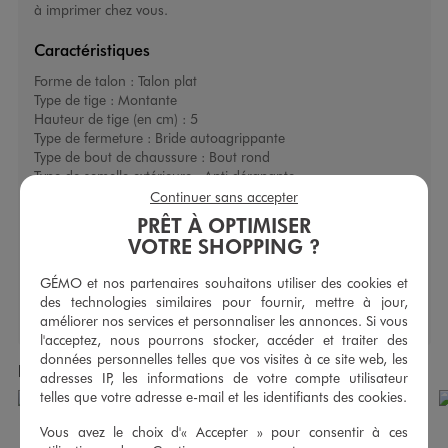
à imprimer chez vous.
Caractéristiques
Forme de talon :
Talon plat
Type de tige :
Montante
Hauteur de tige (en cm) :
5
Type de fermeture :
Bride autoagrippante
Type de bout de chaussure :
Bout rond
Type de semelle extérieure :
Anti dérapante
Type d’ouverture :
Fermée
Continuer sans accepter
PRÊT À OPTIMISER
VOTRE SHOPPING ?
GÉMO et nos partenaires souhaitons utiliser des cookies et
des technologies similaires pour fournir, mettre à jour,
améliorer nos services et personnaliser les annonces. Si vous
l'acceptez, nous pourrons stocker, accéder et traiter des
données personnelles telles que vos visites à ce site web, les
Produits achetés ensemble
adresses IP, les informations de votre compte utilisateur
telles que votre adresse e-mail et les identifiants des cookies.
Vous avez le choix d'« Accepter » pour consentir à ces