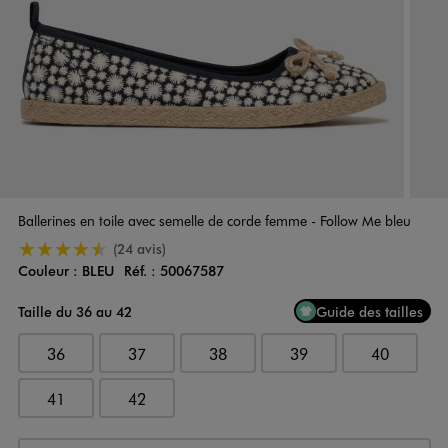
Ballerines en toile avec semelle de corde femme - Follow Me bleu
4.5/5 de moyenne
(24 avis)
Couleur :
BLEU
Réf. :
50067587
Couleur
Choisissez votre Couleur
Taille du 36 au 42
Guide des tailles
36
37
38
39
40
41
42