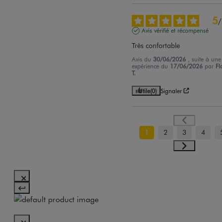
5
/
Avis vérifié et récompensé
Très confortable
Avis du
30/06/2026
, suite à une
expérience du
17/06/2026
par
Fl
T.
Utile
(0)
Signaler
1
2
3
4