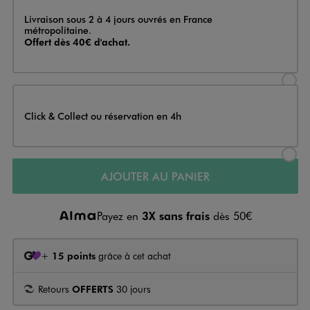
Livraison
Livraison sous 2 à 4 jours ouvrés en France
métropolitaine.
Offert dès 40€ d'achat.
Sélectionner l’option de livraison
Click & Collect ou réservation en 4h
Sélectionner l’option de livraiso
AJOUTER AU PANIER
Payez en
3X sans frais
dès 50€
+
15 points
grâce à cet achat
Retours
OFFERTS
30 jours