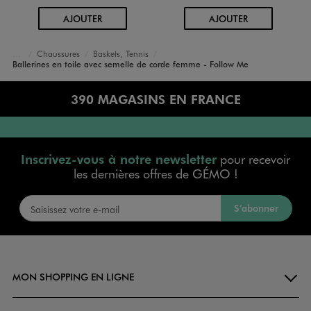
AU PANIER
AU PANIER
AJOUTER
AJOUTER
Chaussures
Baskets, Tennis
Accueil
Femme
Ballerines en toile avec semelle de corde femme - Follow Me
390 MAGASINS EN FRANCE
Inscrivez-vous à notre newsletter
pour recevoir
les dernières offres de GÉMO !
S’abonner
MON SHOPPING EN LIGNE