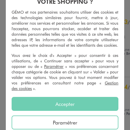
VOTRE SHOPPING ?
GÉMO et nos partenaires souhaitons utiliser des cookies et
4.5
des technologies similaires pour fournir, mettre à jour,
3
/
5
/
améliorer nos services et personnaliser les annonces. Si vous
Avis vérifié et récompensé
l'acceptez, nous pourrons stocker, accéder et traiter des
données personnelles telles que vos visites à ce site web, les
Super petite ballerines avec 
adresses IP, les informations de votre compte utilisateur
semelle confortable
telles que votre adresse e-mail et les identifiants des cookies.
Avis du
07/08/2026
, suite à une
Basé sur
24
avis soumis à un
expérience du
23/07/2026
par
B
contrôle
Vous avez le choix d'« Accepter » pour consentir à ces
R.
utilisations, de « Continuer sans accepter » pour vous y
Voir tous les avis sur ce site
opposer ou de «
Paramétrer
» vos préférences concernant
Utile
(0)
Signaler
chaque catégorie de cookie en cliquant sur « Valider » pour
5
étoiles
15
valider vos options. Vous pouvez à tout moment modifier
4
étoiles
7
vos préférences en consultant notre page «
Gestion
3
étoiles
2
4
/
des cookies
».
2
étoiles
0
Avis vérifié et récompensé
1
étoile
0
Bon maintien
Accepter
Trier les avis
Avis du
23/07/2026
, suite à une
expérience du
10/07/2026
par
Pa
G.
Paramétrer
Utile
(0)
Signaler