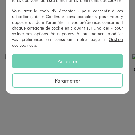
telles que votre adresse e-mail et les identifiants des cookies.
Type de bout de chaussure :
Bout rond
Type de semelle extérieure :
Anti dérapante
Vous avez le choix d'« Accepter » pour consentir à ces
Type d’ouverture :
Fermée
utilisations, de « Continuer sans accepter » pour vous y
opposer ou de «
Paramétrer
» vos préférences concernant
chaque catégorie de cookie en cliquant sur « Valider » pour
valider vos options. Vous pouvez à tout moment modifier
vos préférences en consultant notre page «
Gestion
des cookies
».
Produits achetés ensemble
Accepter
Paramétrer