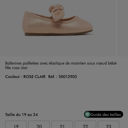
Ballerines pailletées avec élastique de maintien sous nœud bébé
fille rose clair
Couleur :
ROSE CLAIR
Réf. :
50012903
Couleur
Choisissez votre Couleur
Taille du 19 au 24
Guide des tailles
19
20
21
22
23