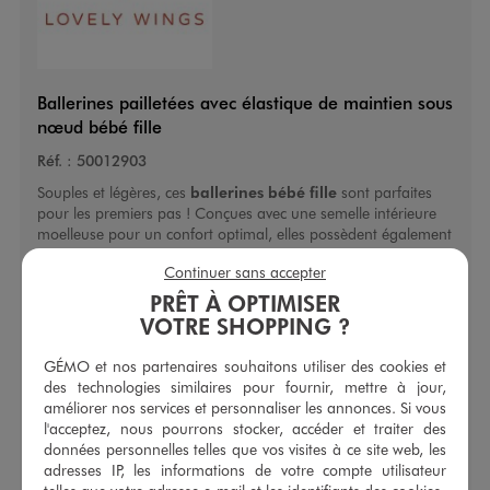
Ballerines pailletées avec élastique de maintien sous
nœud bébé fille
Réf. :
50012903
Souples et légères, ces
ballerines bébé fille
sont parfaites
pour les premiers pas ! Conçues avec une semelle intérieure
moelleuse pour un confort optimal, elles possèdent également
un talon renforcé et un élastique sur le coup de pied pour un
Continuer sans accepter
maintien sécurisé et plus d'aisance à la marche. La tige
pailletée ajoute une touche scintillante adorable. Une brillance
PRÊT À OPTIMISER
ravissante à retrouver sur le gros nœud qui décore l'élastique.
VOTRE SHOPPING ?
Avec leur bout rond et leur design élégant, ces
ballerines
se
marient idéalement avec une robe ou une tenue de fête !
GÉMO et nos partenaires souhaitons utiliser des cookies et
des technologies similaires pour fournir, mettre à jour,
Caractéristiques
améliorer nos services et personnaliser les annonces. Si vous
l'acceptez, nous pourrons stocker, accéder et traiter des
Forme de talon :
Sans talon
données personnelles telles que vos visites à ce site web, les
Type de tige :
Basse
adresses IP, les informations de votre compte utilisateur
Type de fermeture :
À enfiler