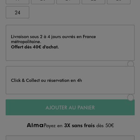
24
Livraison
Livraison sous 2 à 4 jours ouvrés en France
métropolitaine.
Offert dès 40€ d'achat.
Sélectionner l’option de livraison
Click & Collect ou réservation en 4h
Sélectionner l’option de livraiso
AJOUTER AU PANIER
Payez en
3X sans frais
dès 50€