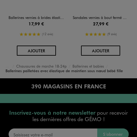
Ballerines vernies à brides élastiques et nœud en tulle bébé fille
Sandales vernies à bout fermé bébé fille - Lovely Wings
17,99 €
27,99 €
5/5 de moyenne
5/5 de moyenne
(12 avis)
(9 avis)
AU PANIER
AU PANIER
AJOUTER
AJOUTER
Chaussures de marche 18-24p
Ballerines et babies
Accueil
Bébé
Chaussures Fille
Ballerines pailletées avec élastique de maintien sous nœud bébé fille
390 MAGASINS EN FRANCE
Inscrivez-vous à notre newsletter
pour recevoir
les dernières offres de GÉMO !
S’abonner