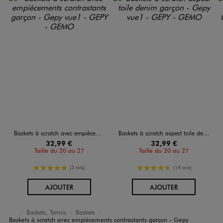
Baskets à scratch avec empiècements contrastants garçon - Gepy
Baskets à scratch aspect toile denim garçon - Gepy
32,99 €
32,99 €
Taille du 20 au 27
Taille du 20 au 27
5/5 de moyenne
4.5/5 de moyenne
(3 avis)
(14 avis)
AU PANIER
AU PANIER
AJOUTER
AJOUTER
Baskets, Tennis
Baskets
Accueil
Garçon
Chaussures
Baskets à scratch avec empiècements contrastants garçon - Gepy