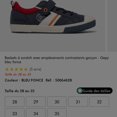
Baskets à scratch avec empiècements contrastants garçon - Gepy
bleu fonce
5/5 de moyenne
(5 avis)
Taille du 28 au 35
Couleur :
BLEU FONCE
Réf. :
50064628
Couleur
Choisissez votre Couleur
Taille du 28 au 35
Guide des tailles
28
29
30
31
32
33
34
35