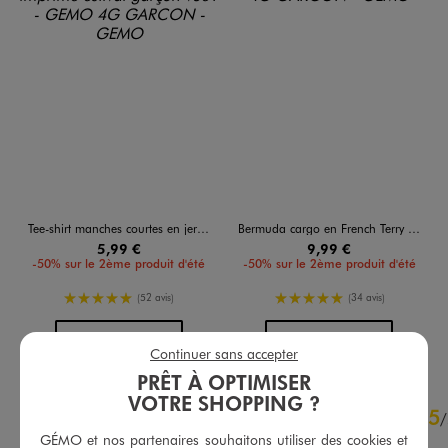
Tee-shirt manches courtes en jersey de coton flammé imprimé estival garçon
Bermuda cargo en French Terry garçon
5,99 €
9,99 €
-50% sur le 2ème produit d'été
-50% sur le 2ème produit d'été
5/5 de moyenne
5/5 de moyenne
(52 avis)
(34 avis)
AU PANIER
AU PANIER
AJOUTER
AJOUTER
Continuer sans accepter
PRÊT À OPTIMISER
VOTRE SHOPPING ?
5
5
/
5
/
Avis vérifié et récompensé
GÉMO et nos partenaires souhaitons utiliser des cookies et