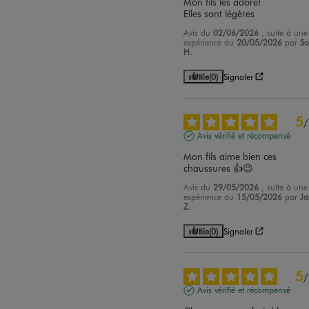
Mon fils les adore!

Elles sont légères
Avis du
02/06/2026
, suite à une
expérience du
20/05/2026
par
So
H.
Utile
(0)
Signaler
5
/
Avis vérifié et récompensé
Mon fils aime bien ces 
chaussures 👍😉
Avis du
29/05/2026
, suite à une
expérience du
15/05/2026
par
Ja
Z.
Utile
(0)
Signaler
5
/
Avis vérifié et récompensé