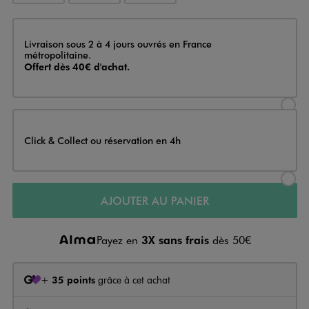
Livraison
Livraison sous 2 à 4 jours ouvrés en France
métropolitaine.
Offert dès 40€ d'achat.
Sélectionner l’option de livraison
Click & Collect ou réservation en 4h
Sélectionner l’option de livraiso
AJOUTER AU PANIER
Payez en
3X sans frais
dès 50€
+
35 points
grâce à cet achat