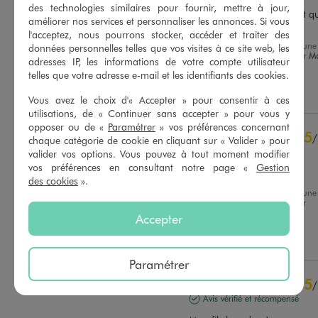
des technologies similaires pour fournir, mettre à jour,
Impeccable pour un enfant qu
améliorer nos services et personnaliser les annonces. Si vous
court partout.
l'acceptez, nous pourrons stocker, accéder et traiter des
Avis du
03/08/2026
, suite à une
données personnelles telles que vos visites à ce site web, les
Basé sur
5
avis soumis à un
expérience du
20/07/2026
par
Ma
contrôle
adresses IP, les informations de votre compte utilisateur
Louise M.
Voir tous les avis sur ce site
telles que votre adresse e-mail et les identifiants des cookies.
Utile
(0)
Signaler
Vous avez le choix d'« Accepter » pour consentir à ces
5
étoiles
5
utilisations, de « Continuer sans accepter » pour vous y
4
étoiles
0
opposer ou de «
Paramétrer
» vos préférences concernant
3
étoiles
0
5
/
chaque catégorie de cookie en cliquant sur « Valider » pour
2
étoiles
0
Avis vérifié et récompensé
valider vos options. Vous pouvez à tout moment modifier
1
étoile
0
vos préférences en consultant notre page «
Gestion
Très bonne qualité !
des cookies
».
Trier les avis
Avis du
30/07/2026
, suite à une
expérience du
17/07/2026
par
Catherine L.
Accepter
Utile
(0)
Signaler
Paramétrer
5
/
Avis vérifié et récompensé