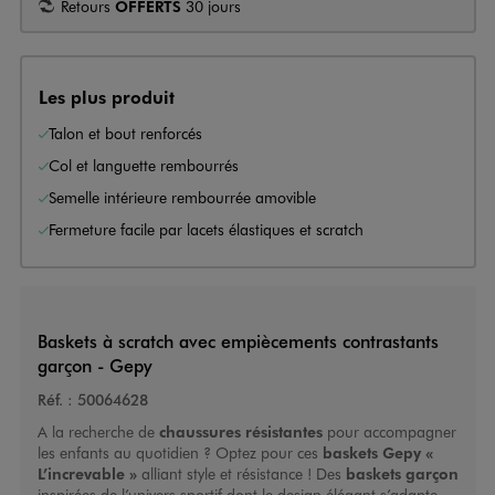
Retours
OFFERTS
30 jours
Les plus produit
Talon et bout renforcés
Col et languette rembourrés
Semelle intérieure rembourrée amovible
Fermeture facile par lacets élastiques et scratch
Baskets à scratch avec empiècements contrastants
garçon - Gepy
Réf. :
50064628
A la recherche de
chaussures résistantes
pour accompagner
les enfants au quotidien ? Optez pour ces
baskets Gepy «
L’increvable »
alliant style et résistance ! Des
baskets garçon
inspirées de l’univers sportif dont le design élégant s’adapte