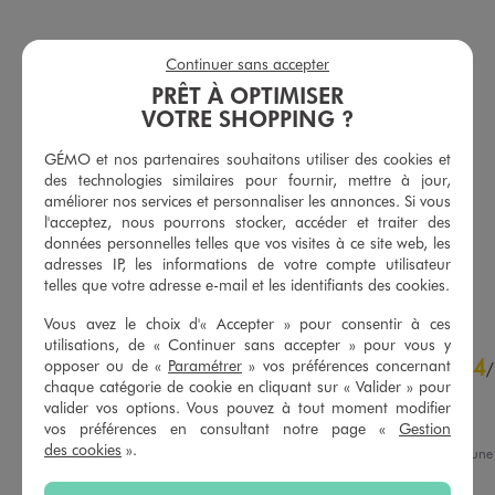
Continuer sans accepter
PRÊT À OPTIMISER
VOTRE SHOPPING ?
Tee-shirt manches courtes col rond en coton homme
Tee-shirt à manches courtes en jersey de coton uni homme
5,99 €
5,99 €
GÉMO et nos partenaires souhaitons utiliser des cookies et
Existe en taille +
-50% sur le 2ème produit d'été
des technologies similaires pour fournir, mettre à jour,
-50% sur le 2ème produit d'été
améliorer nos services et personnaliser les annonces. Si vous
5/5 de moyenne
(30 avis)
5/5 de moyenne
l'acceptez, nous pourrons stocker, accéder et traiter des
(161 avis)
données personnelles telles que vos visites à ce site web, les
adresses IP, les informations de votre compte utilisateur
AU PANIER
AU PANIER
AJOUTER
AJOUTER
telles que votre adresse e-mail et les identifiants des cookies.
Vous avez le choix d'« Accepter » pour consentir à ces
utilisations, de « Continuer sans accepter » pour vous y
4.7
4
opposer ou de «
Paramétrer
» vos préférences concernant
/
5
/
chaque catégorie de cookie en cliquant sur « Valider » pour
Avis vérifié et récompensé
valider vos options. Vous pouvez à tout moment modifier
Bien
vos préférences en consultant notre page «
Gestion
des cookies
».
Avis du
01/05/2026
, suite à un
15/04/2026
par
Damien D.
Basé sur
36
avis soumis à un
contrôle