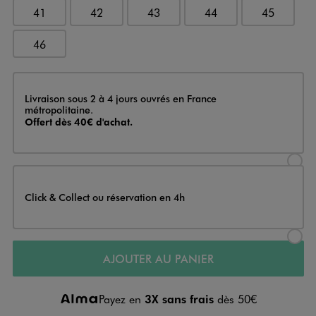
41
42
43
44
45
46
Livraison
Livraison sous 2 à 4 jours ouvrés en France
métropolitaine.
Offert dès 40€ d'achat.
Sélectionner l’option de livraison
Click & Collect ou réservation en 4h
Sélectionner l’option de livraiso
AJOUTER AU PANIER
Payez en
3X sans frais
dès 50€