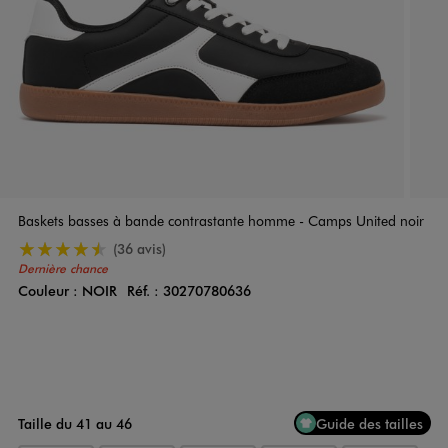
Baskets basses à bande contrastante homme - Camps United noir
4.5/5 de moyenne
(36 avis)
Dernière chance
Couleur :
NOIR
Réf. :
30270780636
Couleur
Choisissez votre Couleur
Taille du 41 au 46
Guide des tailles