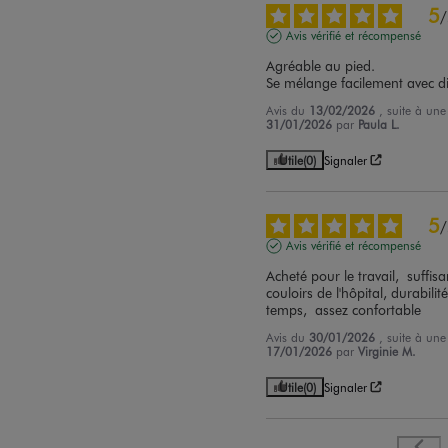
5
/
Avis vérifié et récompensé
Agréable au pied.

Se mélange facilement avec di
Avis du
13/02/2026
, suite à un
31/01/2026
par
Paula L.
Utile
(0)
Signaler
5
/
Avis vérifié et récompensé
Acheté pour le travail,  suffis
couloirs de l'hôpital, durabilité
temps,  assez confortable
Avis du
30/01/2026
, suite à un
17/01/2026
par
Virginie M.
Utile
(0)
Signaler