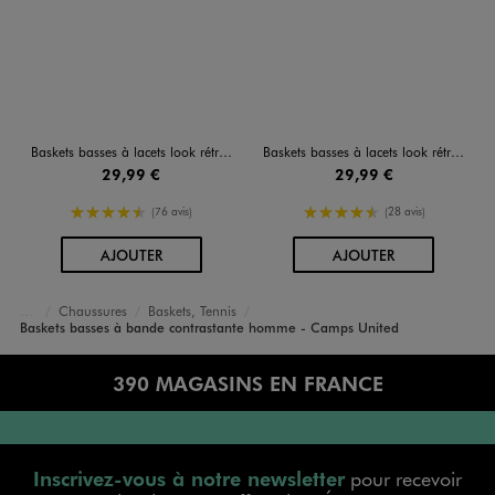
Baskets basses à lacets look rétro femme - Camps United
Baskets basses à lacets look rétro femme - Camps United
29,99 €
29,99 €
4.5/5 de moyenne
4.5/5 de moyenne
(76 avis)
(28 avis)
AU PANIER
AU PANIER
AJOUTER
AJOUTER
Chaussures
Baskets, Tennis
Accueil
Homme
Baskets basses à bande contrastante homme - Camps United
390 MAGASINS EN FRANCE
Inscrivez-vous à notre newsletter
pour recevoir