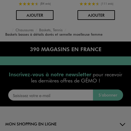
4.5/5 de moyenne
4.5/5 de moyenne
(84 avis)
(111 avis)
AU PANIER
AU PANIER
AJOUTER
AJOUTER
Chaussures
Baskets, Tennis
Accueil
Femme
Baskets basses à détails dorés et semelle moelleuse femme
390 MAGASINS EN FRANCE
Inscrivez-vous à notre newsletter
pour recevoir
les dernières offres de GÉMO !
S’abonner
MON SHOPPING EN LIGNE