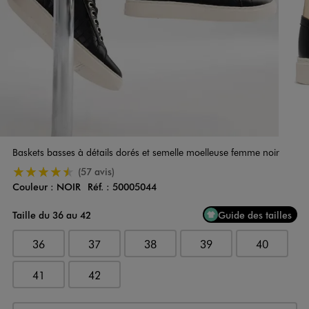
Baskets basses à détails dorés et semelle moelleuse femme noir
4.5/5 de moyenne
(57 avis)
Couleur :
NOIR
Réf. :
50005044
Couleur
Choisissez votre Couleur
Taille du 36 au 42
Guide des tailles
36
37
38
39
40
41
42