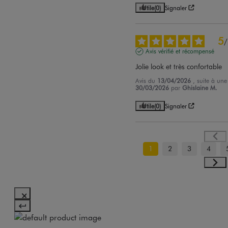
Utile
(0)
Signaler
5
/
Avis vérifié et récompensé
Jolie look et très confortable
Avis du
13/04/2026
, suite à un
30/03/2026
par
Ghislaine M.
Utile
(0)
Signaler
1
2
3
4