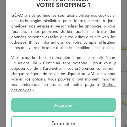
15,99 €
15,99 €
VOTRE SHOPPING ?
-50% sur le 2ème produit d'été
-50% sur le 2ème produit d'été
GÉMO et nos partenaires souhaitons utiliser des cookies et
des technologies similaires pour fournir, mettre à jour,
AU PANIER
AU PANIER
AJOUTER
AJOUTER
améliorer nos services et personnaliser les annonces. Si vous
l'acceptez, nous pourrons stocker, accéder et traiter des
données personnelles telles que vos visites à ce site web, les
adresses IP, les informations de votre compte utilisateur
4.6
4
telles que votre adresse e-mail et les identifiants des cookies.
/
5
/
Avis vérifié et récompensé
Vous avez le choix d'« Accepter » pour consentir à ces
Bon rapport qualité prix
utilisations, de « Continuer sans accepter » pour vous y
opposer ou de «
Paramétrer
» vos préférences concernant
Avis du
07/08/2026
, suite à un
chaque catégorie de cookie en cliquant sur « Valider » pour
25/07/2026
par
Michele G.
Basé sur
58
avis soumis à un
valider vos options. Vous pouvez à tout moment modifier
contrôle
vos préférences en consultant notre page «
Gestion
Utile
(0)
Signaler
Voir tous les avis sur ce site
des cookies
».
5
étoiles
39
4
/
4
étoiles
16
Accepter
Avis vérifié et récompensé
3
étoiles
1
2
étoiles
0
Esthétique et confort bons
1
étoile
2
Paramétrer
Avis du
28/07/2026
, suite à un