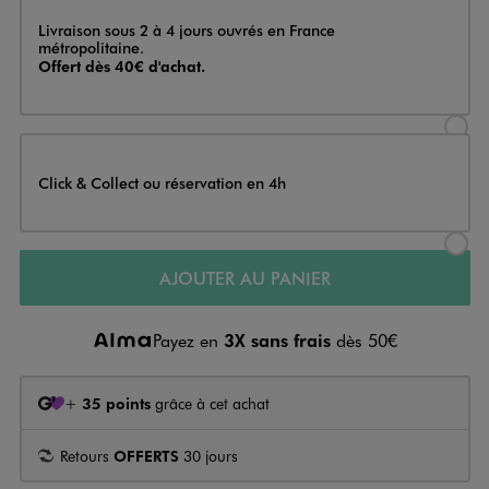
Livraison
Livraison sous 2 à 4 jours ouvrés en France
métropolitaine.
Offert dès 40€ d'achat.
Sélectionner l’option de livraison
Click & Collect ou réservation en 4h
Sélectionner l’option de livraiso
AJOUTER AU PANIER
Payez en
3X sans frais
dès 50€
+
35 points
grâce à cet achat
Retours
OFFERTS
30 jours