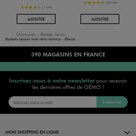
5/5 de moyenne
(34 avis)
4/5 de moyenne
(1 avis)
AU PANIER
AU PANIER
AJOUTER
AJOUTER
Chaussures
Baskets, Tennis
Accueil
Femme
Baskets basses look rétro femme - Ellesse
390 MAGASINS EN FRANCE
Inscrivez-vous à notre newsletter
pour recevoir
les dernières offres de GÉMO !
S’abonner
MON SHOPPING EN LIGNE