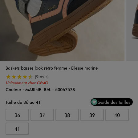
Baskets basses look rétro femme - Ellesse marine
4.5/5 de moyenne
(9 avis)
Uniquement chez GEMO
Couleur :
MARINE
Réf. :
50067578
Couleur
Choisissez votre Couleur
Taille du 36 au 41
Guide des tailles
36
37
38
39
40
41