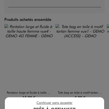
Produits achetés ensemble
Pantalon large et fluide à taille haute femme
Tote bag en toile à motif tartan femme
15,99 €
5,99 €
Continuer sans accepter
4.5/5 de moyenne
5/5 de moyenne
(741 avis)
(10 avis)