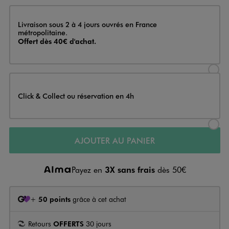
Livraison
Livraison sous 2 à 4 jours ouvrés en France
métropolitaine.
Offert dès 40€ d'achat.
Sélectionner l’option de livraison
Click & Collect ou réservation en 4h
Sélectionner l’option de livraiso
AJOUTER AU PANIER
Payez en
3X sans frais
dès 50€
+
50 points
grâce à cet achat
Retours
OFFERTS
30 jours