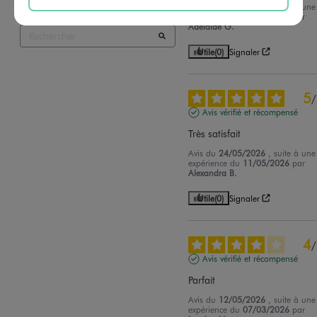
Avis du
26/06/2026
, suite à une
expérience du
12/06/2026
par
Adelaide G.
Utile
(0)
Signaler
5
/
Avis vérifié et récompensé
Très satisfait
Avis du
24/05/2026
, suite à une
expérience du
11/05/2026
par
Alexandra B.
Utile
(0)
Signaler
4
/
Avis vérifié et récompensé
Parfait
Avis du
12/05/2026
, suite à une
expérience du
07/03/2026
par