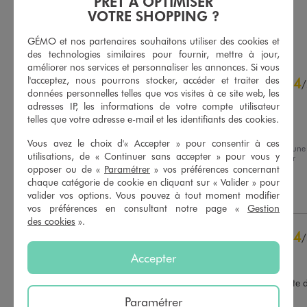
PRÊT À OPTIMISER
VOTRE SHOPPING ?
AU PANIER
AU PANIER
AJOUTER
AJOUTER
GÉMO et nos partenaires souhaitons utiliser des cookies et
des technologies similaires pour fournir, mettre à jour,
améliorer nos services et personnaliser les annonces. Si vous
4.6
l'acceptez, nous pourrons stocker, accéder et traiter des
4
/
5
/
données personnelles telles que vos visites à ce site web, les
Avis vérifié et récompensé
adresses IP, les informations de votre compte utilisateur
Elles sont sympa, je 
telles que votre adresse e-mail et les identifiants des cookies.
recommande
Vous avez le choix d'« Accepter » pour consentir à ces
Avis du
26/07/2026
, suite à une
Basé sur
9
avis soumis à un
utilisations, de « Continuer sans accepter » pour vous y
expérience du
13/07/2026
par
contrôle
Nathalie P.
opposer ou de «
Paramétrer
» vos préférences concernant
Voir tous les avis sur ce site
chaque catégorie de cookie en cliquant sur « Valider » pour
Utile
(0)
Signaler
valider vos options. Vous pouvez à tout moment modifier
5
étoiles
5
vos préférences en consultant notre page «
Gestion
4
étoiles
4
des cookies
».
3
étoiles
0
4
/
2
étoiles
0
Avis vérifié et récompensé
Accepter
1
étoile
0
Ces chaussures sont 
confortables,je suis contente d
Trier les avis
cet achat.
Paramétrer