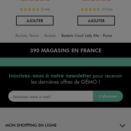
5/5 de moyenne
4.5/5 de moyenne
(2 avis)
(15 avis)
AU PANIER
AU PANIER
AJOUTER
AJOUTER
Baskets, Tennis
Baskets
Baskets Court Lally fille - Puma
Accueil
Fille
Chaussures
390 MAGASINS EN FRANCE
Inscrivez-vous à notre newsletter
pour recevoir
les dernières offres de GÉMO !
S’abonner
MON SHOPPING EN LIGNE