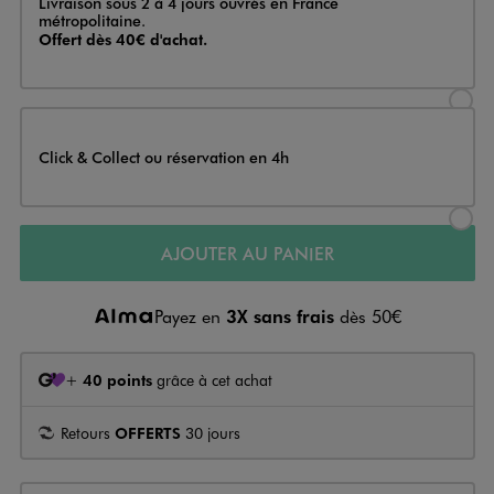
Livraison sous 2 à 4 jours ouvrés en France
métropolitaine.
Offert dès 40€ d'achat.
Sélectionner l’option de livraison
Click & Collect ou réservation en 4h
Sélectionner l’option de livraiso
AJOUTER AU PANIER
Payez en
3X sans frais
dès 50€
+
40 points
grâce à cet achat
Retours
OFFERTS
30 jours