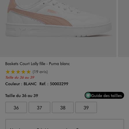
Baskets Court Lally fille - Puma blanc
5/5 de moyenne
(19 avis)
Taille du 36 au 39
Couleur :
BLANC
Réf. :
50003299
Couleur
Choisissez votre Couleur
Taille du 36 au 39
Guide des tailles
36
37
38
39
Livraison