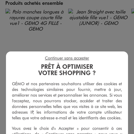
Produits achetés ensemble
Continuer sans accepter
PRÊT À OPTIMISER
VOTRE SHOPPING ?
GÉMO et nos partenaires souhaitons utiliser des cookies et
des technologies similaires pour fournir, mettre à jour,
Polo manches longues à rayures coupe courte fille
Jean Straight avec taille ajustable fille
améliorer nos services et personnaliser les annonces. Si vous
14,99 €
19,99 €
l'acceptez, nous pourrons stocker, accéder et traiter des
données personnelles telles que vos visites à ce site web, les
5/5 de moyenne
5/5 de moyenne
(23 avis)
(101 avis)
adresses IP, les informations de votre compte utilisateur
telles que votre adresse e-mail et les identifiants des cookies.
AU PANIER
AU PANIER
AJOUTER
AJOUTER
Vous avez le choix d'« Accepter » pour consentir à ces
utilisations, de « Continuer sans accepter » pour vous y