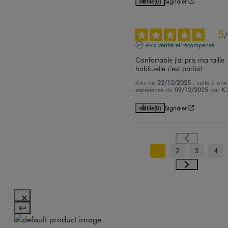
Utile
(0)
Signaler
5
/
Avis vérifié et récompensé
Confortable j'ai pris ma taille 
habituelle c'est parfait
Avis du
22/12/2025
, suite à une
expérience du
09/12/2025
par
K.
Utile
(0)
Signaler
1
2
3
4