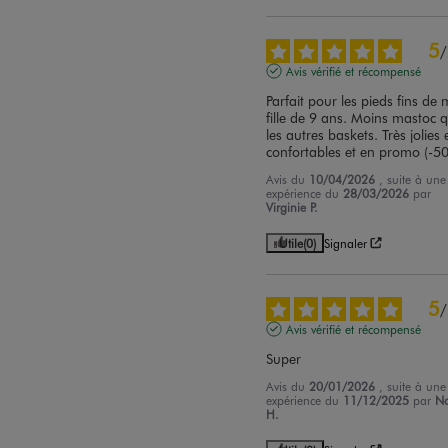
5
/
Avis vérifié et récompensé
Parfait pour les pieds fins de 
fille de 9 ans. Moins mastoc q
les autres baskets. Très jolies e
confortables et en promo (-5
Avis du
10/04/2026
, suite à une
expérience du
28/03/2026
par
Virginie P.
Utile
(0)
Signaler
5
/
Avis vérifié et récompensé
Super
Avis du
20/01/2026
, suite à une
expérience du
11/12/2025
par
N
H.