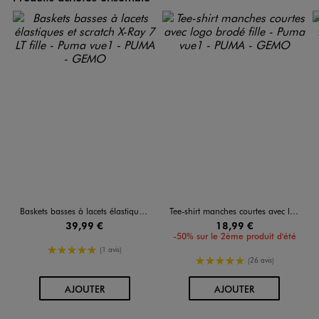
Baskets basses à lacets élastiques et scratch X-Ray 7 LT fille - Puma
Tee-shirt manches courtes avec logo brodé fille - Puma
39,99 €
18,99 €
-50% sur le 2ème produit d'été
5/5 de moyenne
(1 avis)
5/5 de moyenne
(26 avis)
AU PANIER
AU PANIER
AJOUTER
AJOUTER