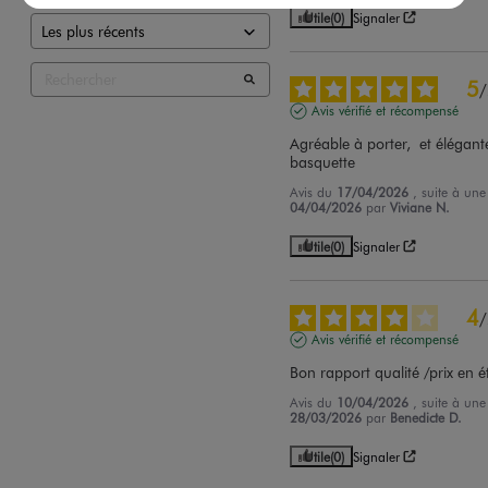
Utile
(0)
Signaler
5
/
Avis vérifié et récompensé
Agréable à porter,  et élégant
basquette
Avis du
17/04/2026
, suite à un
04/04/2026
par
Viviane N.
Utile
(0)
Signaler
4
/
Avis vérifié et récompensé
Bon rapport qualité /prix en 
Avis du
10/04/2026
, suite à un
28/03/2026
par
Benedicte D.
Utile
(0)
Signaler