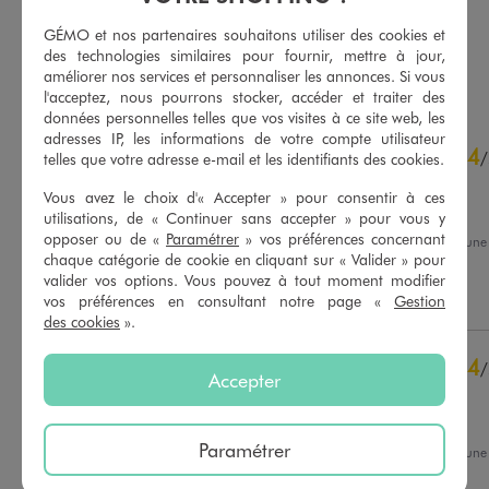
5/5 de moyenne
(161 avis)
GÉMO et nos partenaires souhaitons utiliser des cookies et
des technologies similaires pour fournir, mettre à jour,
AU PANIER
AU PANIER
AJOUTER
AJOUTER
améliorer nos services et personnaliser les annonces. Si vous
l'acceptez, nous pourrons stocker, accéder et traiter des
données personnelles telles que vos visites à ce site web, les
adresses IP, les informations de votre compte utilisateur
4.7
4
/
5
/
telles que votre adresse e-mail et les identifiants des cookies.
Avis vérifié et récompensé
Vous avez le choix d'« Accepter » pour consentir à ces
Bon produit
utilisations, de « Continuer sans accepter » pour vous y
opposer ou de «
Paramétrer
» vos préférences concernant
Avis du
16/07/2026
, suite à un
03/07/2026
par
Sandra L.
chaque catégorie de cookie en cliquant sur « Valider » pour
Basé sur
50
avis soumis à un
valider vos options. Vous pouvez à tout moment modifier
contrôle
Utile
(0)
Signaler
vos préférences en consultant notre page «
Gestion
Voir tous les avis sur ce site
des cookies
».
5
étoiles
36
4
/
4
étoiles
14
Accepter
Avis vérifié et récompensé
3
étoiles
0
2
étoiles
0
R.A.S
1
étoile
0
Paramétrer
Avis du
09/07/2026
, suite à un
25/06/2026
par
Stephane H.
Trier les avis