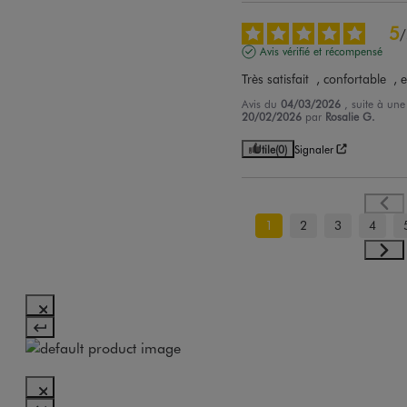
5
/
Avis vérifié et récompensé
Très satisfait  , confortable  , 
Avis du
04/03/2026
, suite à un
20/02/2026
par
Rosalie G.
Utile
(0)
Signaler
1
2
3
4