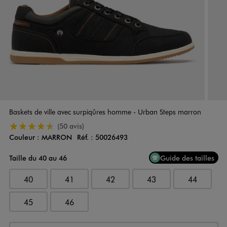
Baskets de ville avec surpiqûres homme - Urban Steps marron
4.5/5 de moyenne
(50 avis)
Couleur :
MARRON
Réf. :
50026493
Couleur
Choisissez votre Couleur
Taille du 40 au 46
Guide des tailles
40
41
42
43
44
45
46