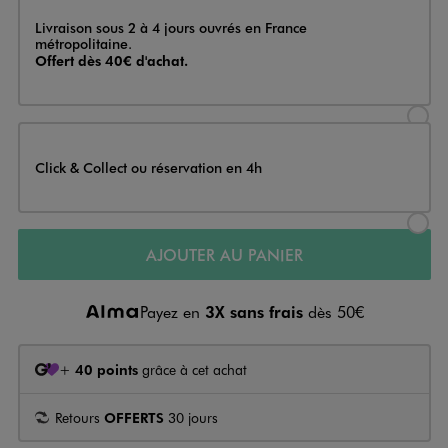
Livraison
Livraison sous 2 à 4 jours ouvrés en France
métropolitaine.
Offert dès 40€ d'achat.
Sélectionner l’option de livraison
Click & Collect ou réservation en 4h
Sélectionner l’option de livraiso
AJOUTER AU PANIER
Payez en
3X sans frais
dès 50€
+
40 points
grâce à cet achat
Retours
OFFERTS
30 jours