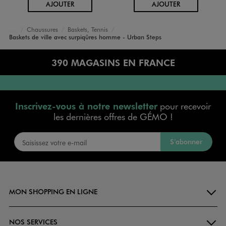
AU PANIER
AU PANIER
AJOUTER
AJOUTER
Chaussures
Baskets, Tennis
Accueil
Homme
Baskets de ville avec surpiqûres homme - Urban Steps
390 MAGASINS EN FRANCE
Inscrivez-vous à notre newsletter
pour recevoir
les dernières offres de GÉMO !
S’abonner
MON SHOPPING EN LIGNE
NOS SERVICES