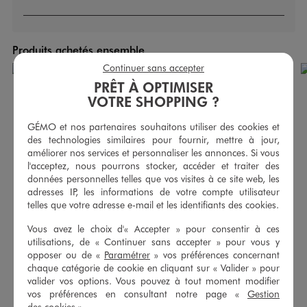
Produits achetés ensemble
Continuer sans accepter
PRÊT À OPTIMISER
VOTRE SHOPPING ?
GÉMO et nos partenaires souhaitons utiliser des cookies et
des technologies similaires pour fournir, mettre à jour,
améliorer nos services et personnaliser les annonces. Si vous
l'acceptez, nous pourrons stocker, accéder et traiter des
données personnelles telles que vos visites à ce site web, les
adresses IP, les informations de votre compte utilisateur
telles que votre adresse e-mail et les identifiants des cookies.
Vous avez le choix d'« Accepter » pour consentir à ces
utilisations, de « Continuer sans accepter » pour vous y
opposer ou de «
Paramétrer
» vos préférences concernant
Pantalon chino avec taille ajustable garçon
Pantalon en lin et coton avec taille ajustable garçon
chaque catégorie de cookie en cliquant sur « Valider » pour
12,99 €
17,99 €
valider vos options. Vous pouvez à tout moment modifier
vos préférences en consultant notre page «
Gestion
4/5 de moyenne
(1 avis)
des cookies
».