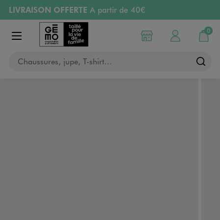
LIVRAISON OFFERTE
A partir de 40€
Aller au contenu principal
Aller à la navigation
RETRAIT ET LIVRAISON OFFERTE
en magasin
0
Choisir mon magasin
Mon compte
Mon pa
Afficher le menu
RÉSERVATION GRATUITE
4h en magasin
Chaussures, jupe, T-shirt…
Retours OFFERTS
pendant 30 jours