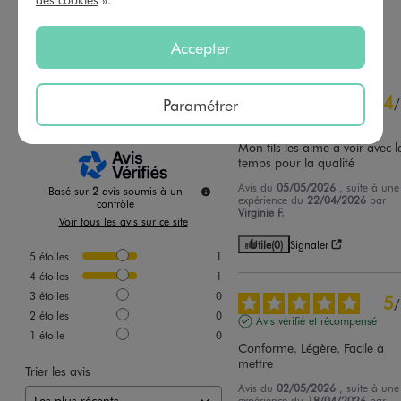
AU PANIER
AU PANIER
AJOUTER
AJOUTER
Accepter
4.5
4
/
5
/
Paramétrer
Avis vérifié et récompensé
Mon fils les aime a voir avec le
temps pour la qualité
Avis du
05/05/2026
, suite à une
Basé sur
2
avis soumis à un
expérience du
22/04/2026
par
contrôle
Virginie F.
Voir tous les avis sur ce site
Utile
(0)
Signaler
5
étoiles
1
4
étoiles
1
3
étoiles
0
5
/
2
étoiles
0
Avis vérifié et récompensé
1
étoile
0
Conforme. Légère. Facile à 
mettre
Trier les avis
Avis du
02/05/2026
, suite à une
expérience du
18/04/2026
par