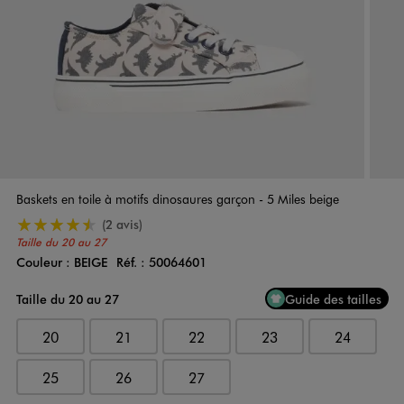
Baskets en toile à motifs dinosaures garçon - 5 Miles beige
4.5/5 de moyenne
(2 avis)
Taille du 20 au 27
Couleur :
BEIGE
Réf. :
50064601
Couleur
Choisissez votre Couleur
Taille du 20 au 27
Guide des tailles
20
21
22
23
24
25
26
27