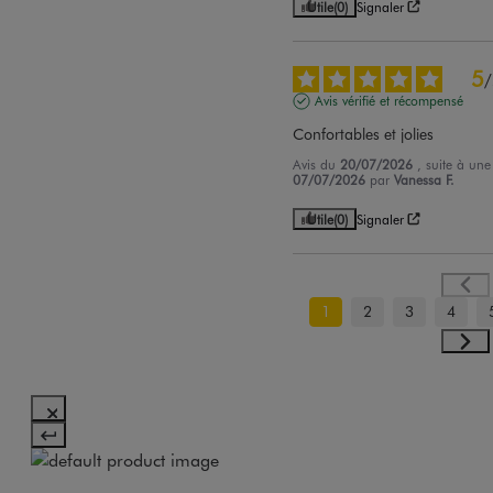
Utile
(0)
Signaler
5
/
Avis vérifié et récompensé
Confortables et jolies
Avis du
20/07/2026
, suite à un
07/07/2026
par
Vanessa F.
Utile
(0)
Signaler
1
2
3
4