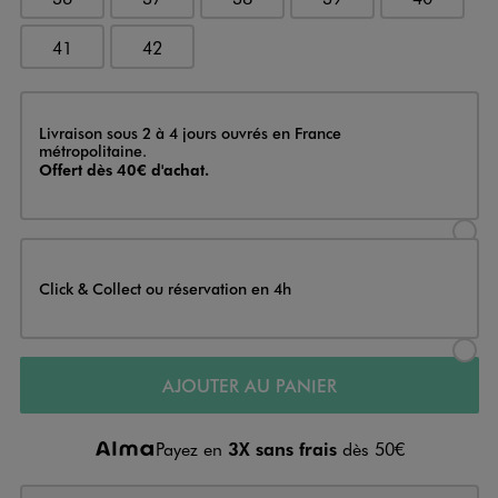
41
42
Livraison
Livraison sous 2 à 4 jours ouvrés en France
métropolitaine.
Offert dès 40€ d'achat.
Sélectionner l’option de livraison
Click & Collect ou réservation en 4h
Sélectionner l’option de livraiso
AJOUTER AU PANIER
Payez en
3X sans frais
dès 50€