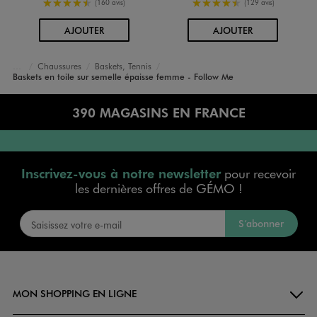
4.5/5 de moyenne
4.5/5 de moyenne
(160 avis)
(129 avis)
AU PANIER
AU PANIER
AJOUTER
AJOUTER
Chaussures
Baskets, Tennis
Accueil
Femme
Baskets en toile sur semelle épaisse femme - Follow Me
390 MAGASINS EN FRANCE
Inscrivez-vous à notre newsletter
pour recevoir
les dernières offres de GÉMO !
S’abonner
MON SHOPPING EN LIGNE