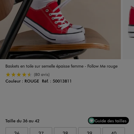
Baskets en toile sur semelle épaisse femme - Follow Me rouge
4.5/5 de moyenne
(80 avis)
Couleur :
ROUGE
Réf. :
50013811
Couleur
Choisissez votre Couleur
Taille du 36 au 42
Guide des tailles
36
37
38
39
40