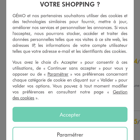
Tee-shirt rayé à manches ultra courtes femme
Porte-monnaie forme enveloppe femme
VOTRE SHOPPING ?
5,99 €
9,99 €
-50% sur le 2ème produit d'été
GÉMO et nos partenaires souhaitons utiliser des cookies et
5/5 de moyenne
(19 avis)
des technologies similaires pour fournir, mettre à jour,
5/5 de moyenne
(124 avis)
améliorer nos services et personnaliser les annonces. Si vous
l'acceptez, nous pourrons stocker, accéder et traiter des
AU PANIER
AU PANIER
AJOUTER
AJOUTER
données personnelles telles que vos visites à ce site web, les
adresses IP, les informations de votre compte utilisateur
telles que votre adresse e-mail et les identifiants des cookies.
4.7
4
/
5
/
Vous avez le choix d'« Accepter » pour consentir à ces
Avis vérifié et récompensé
utilisations, de « Continuer sans accepter » pour vous y
opposer ou de «
Paramétrer
» vos préférences concernant
Très bien
chaque catégorie de cookie en cliquant sur « Valider » pour
valider vos options. Vous pouvez à tout moment modifier
Avis du
05/08/2026
, suite à un
23/07/2026
par
Laurent M.
vos préférences en consultant notre page «
Gestion
Basé sur
80
avis soumis à un
contrôle
des cookies
».
Utile
(0)
Signaler
Voir tous les avis sur ce site
Accepter
5
étoiles
59
5
/
4
étoiles
17
Avis vérifié
3
étoiles
4
Paramétrer
2
étoiles
0
RAS