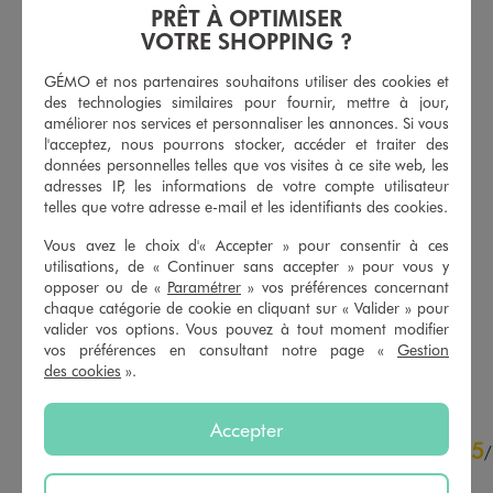
PRÊT À OPTIMISER
VOTRE SHOPPING ?
GÉMO et nos partenaires souhaitons utiliser des cookies et
des technologies similaires pour fournir, mettre à jour,
améliorer nos services et personnaliser les annonces. Si vous
l'acceptez, nous pourrons stocker, accéder et traiter des
données personnelles telles que vos visites à ce site web, les
adresses IP, les informations de votre compte utilisateur
telles que votre adresse e-mail et les identifiants des cookies.
Pull en maille tricolore bébé garçon
Sweat zippé à capuche bébé garçon
Vous avez le choix d'« Accepter » pour consentir à ces
14,99 €
9,99 €
utilisations, de « Continuer sans accepter » pour vous y
opposer ou de «
Paramétrer
» vos préférences concernant
5/5 de moyenne
5/5 de moyenne
(4 avis)
(23 avis)
chaque catégorie de cookie en cliquant sur « Valider » pour
valider vos options. Vous pouvez à tout moment modifier
vos préférences en consultant notre page «
Gestion
AU PANIER
AU PANIER
AJOUTER
AJOUTER
des cookies
».
Accepter
5
5
/
5
/
Avis vérifié et récompensé