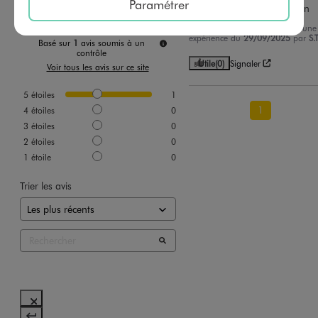
Paramétrer
Correspond à la description
Avis du
12/10/2025
, suite à une
expérience du
29/09/2025
par
S.T
Basé sur
1
avis soumis à un
contrôle
Utile
(0)
Signaler
Voir tous les avis sur ce site
5
étoiles
1
1
4
étoiles
0
3
étoiles
0
2
étoiles
0
1
étoile
0
Trier les avis