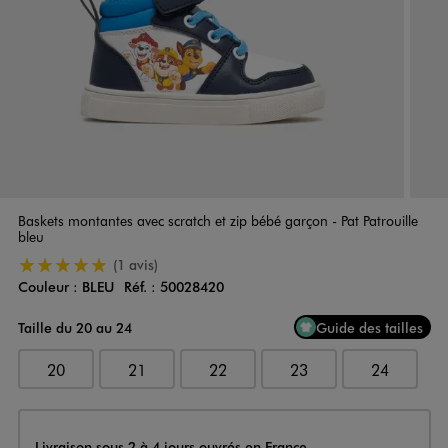
Baskets montantes avec scratch et zip bébé garçon - Pat Patrouille
bleu
5/5 de moyenne
(1 avis)
Couleur :
BLEU
Réf. :
50028420
Couleur
Choisissez votre Couleur
Taille du 20 au 24
Guide des tailles
20
21
22
23
24
Livraison
Livraison sous 2 à 4 jours ouvrés en France