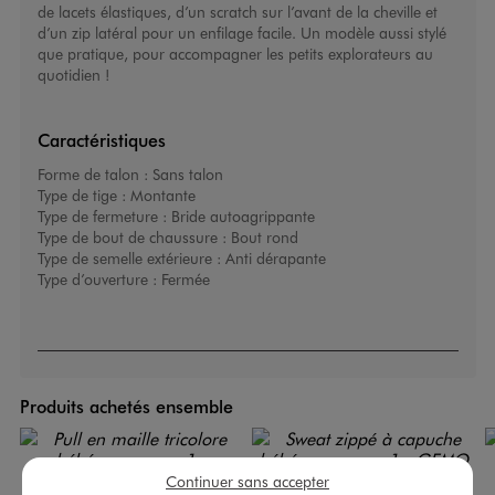
de lacets élastiques, d’un scratch sur l’avant de la cheville et
d’un zip latéral pour un enfilage facile. Un modèle aussi stylé
que pratique, pour accompagner les petits explorateurs au
quotidien !
Caractéristiques
Forme de talon :
Sans talon
Type de tige :
Montante
Type de fermeture :
Bride autoagrippante
Type de bout de chaussure :
Bout rond
Type de semelle extérieure :
Anti dérapante
Type d’ouverture :
Fermée
Produits achetés ensemble
Continuer sans accepter