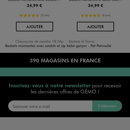
34,99 €
34,99 €
5/5 de moyenne
5/5 de moyenne
(5 avis)
(6 avis)
AU PANIER
AU PANIER
AJOUTER
AJOUTER
Chaussures de marche 18-24p
Baskets et Tennis
Accueil
Bébé
Chaussures Garçon
Baskets montantes avec scratch et zip bébé garçon - Pat Patrouille
390 MAGASINS EN FRANCE
Inscrivez-vous à notre newsletter
pour recevoir
les dernières offres de GÉMO !
S’abonner