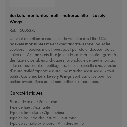
Baskets montantes multi-matières fille - Lovely
Wings
Réf. :
50063721
Un vent de brillance souffle sur le vestiaire des filles ! Ces
baskets montantes
mêlent avec audace les textures et les
couleurs : touches métallisées, éclat pailleté et douceur du cuir
imitation. Ces
baskets fille
jouent la carte du confort grâce à
des lacets ajustables à chaque morphologie de pied et un zip
intérieur assurant un enfilage facile. Leur semelle avec couche
d’usure antidérapante assure une marche sécurisée aux tout-
petits. Ces
sneakers Lovely Wings
sont parfaites pour les
petites aventurières qui aiment briller à chaque pas.
Caractéristiques
Forme de talon :
Sans talon
Type de tige :
Montante
Type de fermeture :
Zip interieur
Type de bout de chaussure :
Bout rond
Type de semelle extérieure :
Anti dérapante