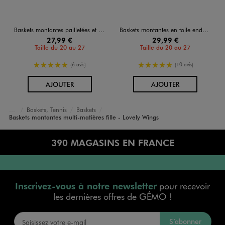
Baskets montantes pailletées et irisées fille
Baskets montantes en toile enduite fermeture scratch fille - Lovely Wings
27,99 €
29,99 €
Taille du 20 au 27
Taille du 20 au 27
5/5 de moyenne
5/5 de moyenne
(6 avis)
(10 avis)
AU PANIER
AU PANIER
AJOUTER
AJOUTER
Baskets, Tennis
Baskets
Accueil
Fille
Chaussures
Baskets montantes multi-matières fille - Lovely Wings
390 MAGASINS EN FRANCE
Inscrivez-vous à notre newsletter
pour recevoir
les dernières offres de GÉMO !
S’abonner