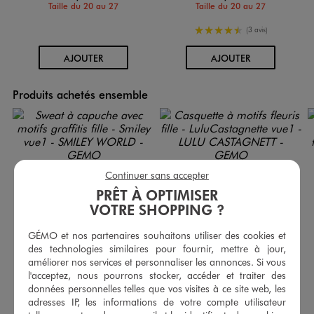
Taille du 20 au 27
Taille du 20 au 27
4.5/5 de moyenne
(3 avis)
AU PANIER
AU PANIER
AJOUTER
AJOUTER
Produits achetés ensemble
Continuer sans accepter
PRÊT À OPTIMISER
VOTRE SHOPPING ?
GÉMO et nos partenaires souhaitons utiliser des cookies et
des technologies similaires pour fournir, mettre à jour,
améliorer nos services et personnaliser les annonces. Si vous
l'acceptez, nous pourrons stocker, accéder et traiter des
données personnelles telles que vos visites à ce site web, les
adresses IP, les informations de votre compte utilisateur
Sweat à capuche avec motifs graffitis fille - Smiley
Casquette à motifs fleuris fille - LuluCastagnette