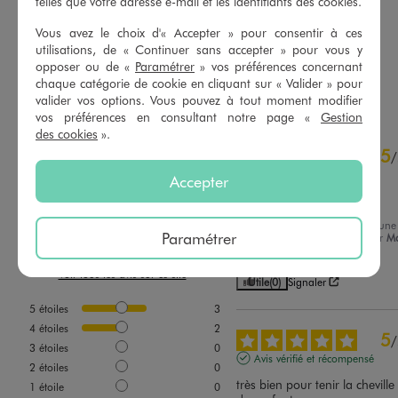
telles que votre adresse e-mail et les identifiants des cookies.
19,99 €
9,99 €
-50% sur le 2ème produit d'été
Vous avez le choix d'« Accepter » pour consentir à ces
5/5 de moyenne
(24 avis)
utilisations, de « Continuer sans accepter » pour vous y
5/5 de moyenne
(18 avis)
opposer ou de «
Paramétrer
» vos préférences concernant
chaque catégorie de cookie en cliquant sur « Valider » pour
AU PANIER
AU PANIER
AJOUTER
AJOUTER
valider vos options. Vous pouvez à tout moment modifier
vos préférences en consultant notre page «
Gestion
des cookies
».
4.6
5
/
5
/
Avis vérifié et récompensé
Accepter
Très girly,  et moderne
Avis du
24/06/2026
, suite à une
Paramétrer
expérience du
10/06/2026
par
Ma
Basé sur
5
avis soumis à un
Laure V.
contrôle
Voir tous les avis sur ce site
Utile
(0)
Signaler
5
étoiles
3
4
étoiles
2
5
/
3
étoiles
0
Avis vérifié et récompensé
2
étoiles
0
très bien pour tenir la cheville 
1
étoile
0