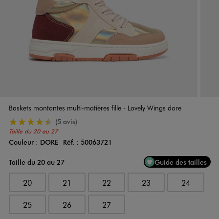
Baskets montantes multi-matières fille - Lovely Wings dore
4.5/5 de moyenne
(5 avis)
Taille du 20 au 27
Couleur :
DORE
Réf. :
50063721
Couleur
Choisissez votre Couleur
Taille du 20 au 27
Guide des tailles
20
21
22
23
24
25
26
27