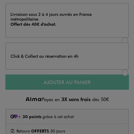
Livraison
Livraison sous 2 à 4 jours ouvrés en France
métropolitaine.
Offert dès 40€ d'achat.
Sélectionner l’option de livraison
Click & Collect ou réservation en 4h
Sélectionner l’option de livraiso
AJOUTER AU PANIER
Payez en
3X sans frais
dès 50€
+
30 points
grâce à cet achat
Retours
OFFERTS
30 jours