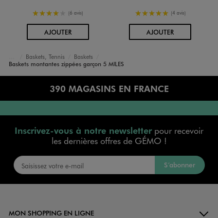
4/5 de moyenne
5/5 de moyenne
(6 avis)
(4 avis)
AU PANIER
AU PANIER
AJOUTER
AJOUTER
Baskets, Tennis
Baskets
Accueil
Garçon
Chaussures
Baskets montantes zippées garçon 5 MILES
390 MAGASINS EN FRANCE
Inscrivez-vous à notre newsletter
pour recevoir
les dernières offres de GÉMO !
S’abonner
MON SHOPPING EN LIGNE