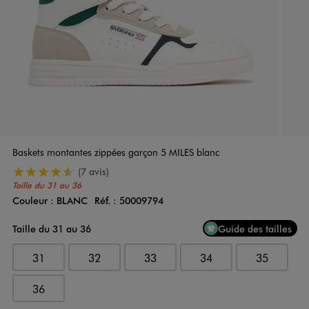
Baskets montantes zippées garçon 5 MILES blanc
4.5/5 de moyenne
(7 avis)
Taille du 31 au 36
Couleur :
BLANC
Réf. :
50009794
Couleur
Choisissez votre Couleur
Taille du 31 au 36
Guide des tailles
31
32
33
34
35
36