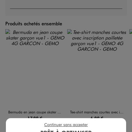
Produits achetés ensemble
Bermuda en jean coupe skater garçon
Tee-shirt manches courtes avec inscription pailletée garçon
17,99 €
6,99 €
-50% sur le 2ème produit d'été
Continuer sans accepter
5/5 de moyenne
(16 avis)