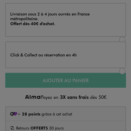
Livraison
Livraison sous 2 à 4 jours ouvrés en France
métropolitaine.
Offert dès 40€ d'achat.
Sélectionner l’option de livraison
Click & Collect ou réservation en 4h
Sélectionner l’option de livraiso
AJOUTER AU PANIER
Payez en
3X sans frais
dès 50€
+
28 points
grâce à cet achat
Retours
OFFERTS
30 jours