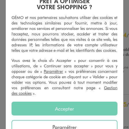
PRÊT À OPTIMISER
4.5/5 de moyenne
(16 avis)
VOTRE SHOPPING ?
AU PANIER
AU PANIER
AJOUTER
AJOUTER
GÉMO et nos partenaires souhaitons utiliser des cookies et
des technologies similaires pour fournir, mettre à jour,
améliorer nos services et personnaliser les annonces. Si vous
4.7
4
l'acceptez, nous pourrons stocker, accéder et traiter des
/
5
/
données personnelles telles que vos visites à ce site web, les
Avis vérifié et récompensé
adresses IP, les informations de votre compte utilisateur
Produit confortable et agréabl
telles que votre adresse e-mail et les identifiants des cookies.
porter. Seul bémol , un peu du
a enfiler.
Vous avez le choix d'« Accepter » pour consentir à ces
Basé sur
7
avis soumis à un
utilisations, de « Continuer sans accepter » pour vous y
Avis du
22/01/2026
, suite à une
contrôle
opposer ou de «
Paramétrer
» vos préférences concernant
expérience du
10/01/2026
par
Voir tous les avis sur ce site
Celine B.
chaque catégorie de cookie en cliquant sur « Valider » pour
valider vos options. Vous pouvez à tout moment modifier
5
étoiles
5
Utile
(0)
Signaler
vos préférences en consultant notre page «
Gestion
4
étoiles
2
des cookies
».
3
étoiles
0
5
2
étoiles
0
/
Accepter
1
étoile
0
Avis vérifié et récompensé
Super
Trier les avis
Paramétrer
Avis du
25/11/2025
, suite à une