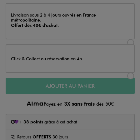
Livraison
Livraison sous 2 à 4 jours ouvrés en France
métropolitaine.
Offert dès 40€ d'achat.
Sélectionner l’option de livraison
Click & Collect ou réservation en 4h
Sélectionner l’option de livraiso
AJOUTER AU PANIER
Payez en
3X sans frais
dès 50€
+
38 points
grâce à cet achat
Retours
OFFERTS
30 jours