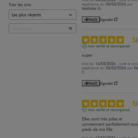
Trier les avis
expérience du
05/03/2026
par
Mathilde G.
Utile
(0)
Signaler
5
/
Avis vérifié et récompensé
super
Avis du
16/03/2026
, suite à une
expérience du
25/02/2026
par
El
T.
Utile
(0)
Signaler
5
/
Avis vérifié et récompensé
Elles sont très jolies et 
conviennent parfaitement aux 
pieds de ma fille
Avis du
13/02/2026
, suite à une