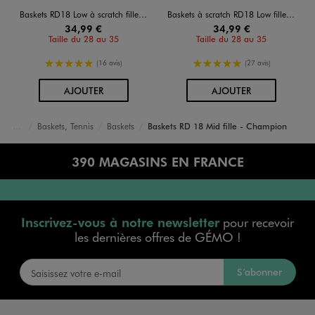
Baskets RD18 Low à scratch fille - Champion
Baskets à scratch RD18 Low fille - Champion
34,99 €
34,99 €
Taille du 28 au 35
Taille du 28 au 35
5/5 de moyenne
5/5 de moyenne
(16 avis)
(27 avis)
AU PANIER
AU PANIER
AJOUTER
AJOUTER
Baskets, Tennis
Baskets
Baskets RD 18 Mid fille - Champion
Accueil
Fille
Chaussures
390 MAGASINS EN FRANCE
Inscrivez-vous à notre newsletter
pour recevoir
les dernières offres de GÉMO !
S’abonner