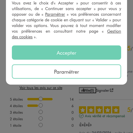
Vous avez le choix d'« Accepter » pour consentir à ces
utilisations, de « Continuer sans accepter » pour vous y
5/5 de moyenne
4.5/5 de moyenne
(16 avis)
(30 avis)
opposer ou de «
Paramétrer
» vos préférences concernant
chaque catégorie de cookie en cliquant sur « Valider » pour
AU PANIER
AU PANIER
AJOUTER
AJOUTER
valider vos options. Vous pouvez à tout moment modifier
vos préférences en consultant notre page «
Gestion
des cookies
».
4.7
5
/
5
/
Accepter
Avis vérifié et récompensé
Très jolies
Paramétrer
Avis du
30/03/2026
, suite à une
expérience du
11/03/2026
par
Basé sur
20
avis soumis à un
Aurelie R.
contrôle
Voir tous les avis sur ce site
Utile
(0)
Signaler
5
étoiles
14
4
étoiles
6
5
/
3
étoiles
0
Avis vérifié et récompensé
2
étoiles
0
👍👍👍
1
étoile
0
Avis du
24/03/2026
, suite à une