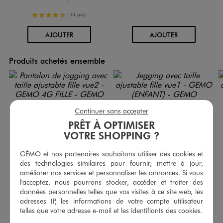
4.5/5 de moyenne
(14 avis)
AU PANIER
AU PANIER
AJOUTER
AJOUTER
Produits achetés ensemble
Continuer sans accepter
PRÊT À OPTIMISER
VOTRE SHOPPING ?
GÉMO et nos partenaires souhaitons utiliser des cookies et
des technologies similaires pour fournir, mettre à jour,
améliorer nos services et personnaliser les annonces. Si vous
l'acceptez, nous pourrons stocker, accéder et traiter des
données personnelles telles que vos visites à ce site web, les
adresses IP, les informations de votre compte utilisateur
telles que votre adresse e-mail et les identifiants des cookies.
Pantalon de jogging avec taille ajustable fille
Jegging avec taille ajustable fille
7,99 €
9,99 €