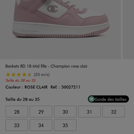
Baskets RD 18 Mid fille - Champion rose clair
4.5/5 de moyenne
(20 avis)
Taille du 28 au 35
Couleur :
ROSE CLAIR
Réf. :
50027211
Couleur
Choisissez votre Couleur
Taille du 28 au 35
Guide des tailles
28
29
30
31
32
33
34
35