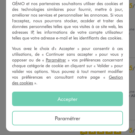
4.6
GÉMO et nos partenaires souhaitons utiliser des cookies et
5
/
5
/
des technologies similaires pour fournir, mettre à jour,
Avis vérifié et récompensé
améliorer nos services et personnaliser les annonces. Si vous
l'acceptez, nous pourrons stocker, accéder et traiter des
Ravi
données personnelles telles que vos visites à ce site web, les
Avis du
07/04/2026
, suite à une
adresses IP, les informations de votre compte utilisateur
expérience du
19/03/2026
par
Basé sur
14
avis soumis à un
telles que votre adresse e-mail et les identifiants des cookies.
Marielle L.
contrôle
Voir tous les avis sur ce site
Vous avez le choix d'« Accepter » pour consentir à ces
Utile
(0)
Signaler
utilisations, de « Continuer sans accepter » pour vous y
5
étoiles
9
opposer ou de «
Paramétrer
» vos préférences concernant
4
étoiles
5
chaque catégorie de cookie en cliquant sur « Valider » pour
5
/
3
étoiles
0
valider vos options. Vous pouvez à tout moment modifier
Avis vérifié et récompensé
vos préférences en consultant notre page «
Gestion
2
étoiles
0
des cookies
».
Jolie chaussure
1
étoile
0
Avis du
27/02/2026
, suite à une
Trier les avis
expérience du
14/02/2026
par
Al
Accepter
M.
Utile
(0)
Signaler
Paramétrer
5
/