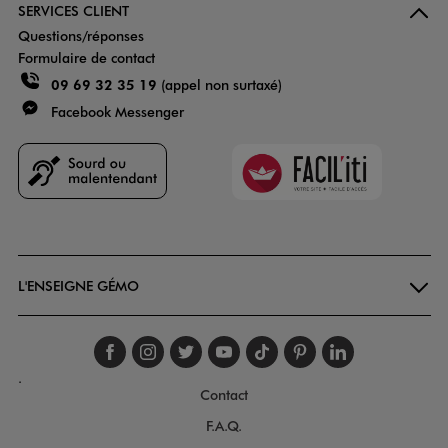
SERVICES CLIENT
Questions/réponses
Formulaire de contact
09 69 32 35 19
(appel non surtaxé)
Facebook Messenger
Faciliti
Goodays
L'ENSEIGNE GÉMO
Suivez-nous sur faceboo
Suivez-nous sur inst
Suivez-nous sur twi
Suivez-nous sur
Suivez-nous s
Suivez-nou
Suivez-
.
Contact
F.A.Q.