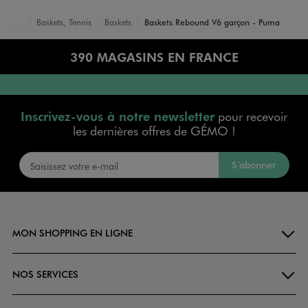
Baskets, Tennis
Baskets
Baskets Rebound V6 garçon - Puma
Accueil
Garçon
Chaussures
390 MAGASINS EN FRANCE
Inscrivez-vous à notre newsletter
pour recevoir
les dernières offres de GÉMO !
S’abonner
MON SHOPPING EN LIGNE
NOS SERVICES