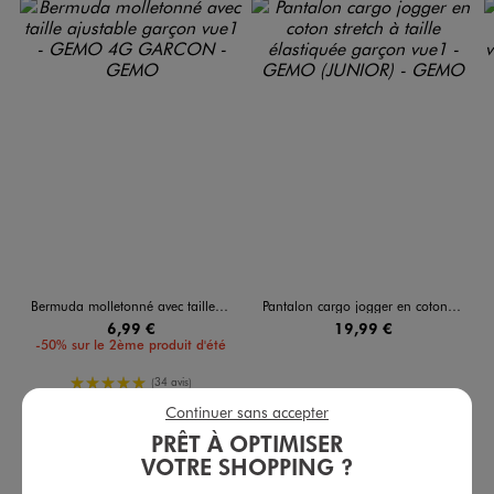
Bermuda molletonné avec taille ajustable garçon
Pantalon cargo jogger en coton stretch à taille élastiquée garçon
6,99 €
19,99 €
-50% sur le 2ème produit d'été
5/5 de moyenne
(34 avis)
Continuer sans accepter
AU PANIER
AU PANIER
AJOUTER
AJOUTER
PRÊT À OPTIMISER
VOTRE SHOPPING ?