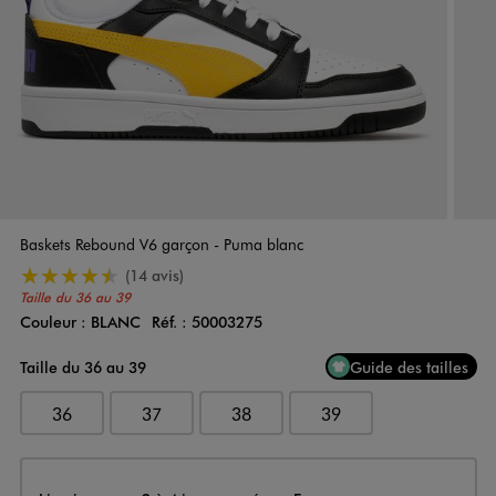
Baskets Rebound V6 garçon - Puma blanc
4.5/5 de moyenne
(14 avis)
Taille du 36 au 39
Couleur :
BLANC
Réf. :
50003275
Couleur
Choisissez votre Couleur
Taille du 36 au 39
Guide des tailles
36
37
38
39
Livraison