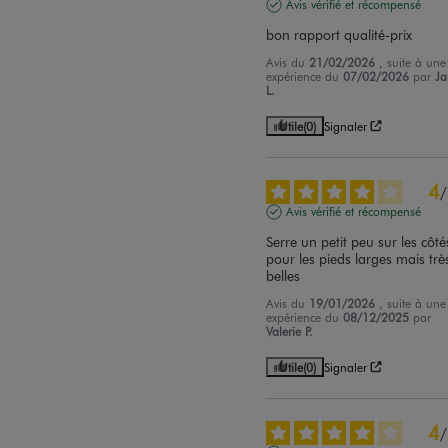
Avis vérifié et récompensé
bon rapport qualité-prix
Avis du
21/02/2026
, suite à une
expérience du
07/02/2026
par
Ja
L.
Utile
(0)
Signaler
4
/
Avis vérifié et récompensé
Serre un petit peu sur les côtés
pour les pieds larges mais très
belles
Avis du
19/01/2026
, suite à une
expérience du
08/12/2025
par
Valerie P.
Utile
(0)
Signaler
4
/