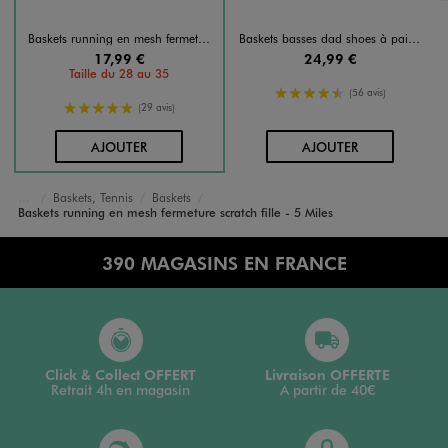
Baskets running en mesh fermeture scratch fille - 5 Miles
Baskets basses dad shoes à paillettes fille
17,99 €
24,99 €
Taille du 28 au 35
4.5/5 de moyenne
(56 avis)
5/5 de moyenne
(29 avis)
AU PANIER
AU PANIER
AJOUTER
AJOUTER
Baskets, Tennis
Baskets
Accueil
Fille
Chaussures
Baskets running en mesh fermeture scratch fille - 5 Miles
390 MAGASINS EN FRANCE
Click & Collect OFFERT
Livraison OFFERTE
Retrait 4h en magasin
A partir de 40€