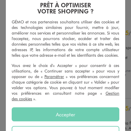
PRÊT À OPTIMISER
AU PANIER
AU PANIER
AJOUTER
AJOUTER
VOTRE SHOPPING ?
GÉMO et nos partenaires souhaitons utiliser des cookies et
des technologies similaires pour fournir, mettre à jour,
4.8
5
/
5
améliorer nos services et personnaliser les annonces. Si vous
/
l'acceptez, nous pourrons stocker, accéder et traiter des
Avis vérifié et récompensé
données personnelles telles que vos visites à ce site web, les
Très légère, acheté pour le spo
adresses IP, les informations de votre compte utilisateur
en salle, pour ma fille.

telles que votre adresse e-mail et les identifiants des cookies.
Elle les trouve confortable et 
Basé sur
15
avis soumis à un
légère
Vous avez le choix d'« Accepter » pour consentir à ces
contrôle
utilisations, de « Continuer sans accepter » pour vous y
Avis du
29/07/2026
, suite à une
Voir tous les avis sur ce site
expérience du
16/07/2026
par
opposer ou de «
Paramétrer
» vos préférences concernant
Coralie M.
chaque catégorie de cookie en cliquant sur « Valider » pour
5
étoiles
12
valider vos options. Vous pouvez à tout moment modifier
Utile
(0)
Signaler
4
étoiles
3
vos préférences en consultant notre page «
Gestion
3
étoiles
0
des cookies
».
2
étoiles
0
5
/
1
étoile
0
Accepter
Avis vérifié et récompensé
Trier les avis
Bon rapport qualité prix. Ma fil
dit qu’elles sont confortable. A