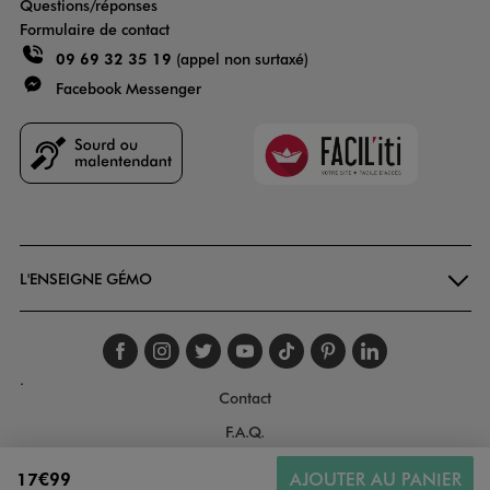
Questions/réponses
Formulaire de contact
09 69 32 35 19
(appel non surtaxé)
Facebook Messenger
Faciliti
Goodays
L'ENSEIGNE GÉMO
Suivez-nous sur faceboo
Suivez-nous sur inst
Suivez-nous sur twi
Suivez-nous sur
Suivez-nous s
Suivez-nou
Suivez-
.
Contact
F.A.Q.
Conditions générales de ventes
17€99
AJOUTER AU PANIER