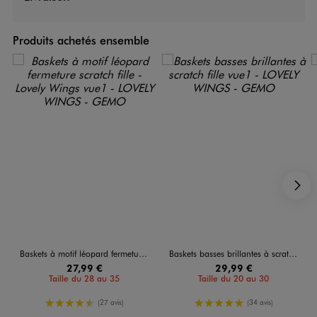
Produits achetés ensemble
S
Baskets à motif léopard fermeture scratch fille - Lovely Wings
Baskets basses brillantes à scratch fille
27,99 €
29,99 €
Taille du 28 au 35
Taille du 20 au 30
4.5/5 de moyenne
5/5 de moyenne
(27 avis)
(34 avis)