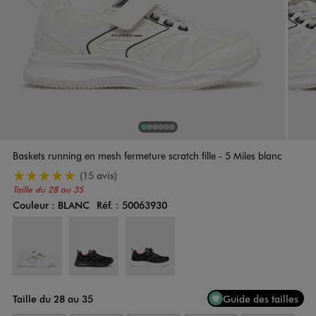
1
Sur 6
2
Sur 6
3
Sur 6
4
Sur 6
5
Sur 6
6
Sur 6
Baskets running en mesh fermeture scratch fille - 5 Miles blanc
5/5 de moyenne
(15 avis)
Taille du 28 au 35
Couleur :
BLANC
Réf. :
50063930
Couleur
Choisissez votre Couleur
Taille du 28 au 35
Guide des tailles