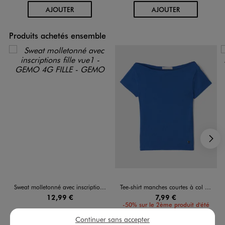
AU PANIER
AU PANIER
AJOUTER
AJOUTER
Produits achetés ensemble
S
Sweat molletonné avec inscriptions fille
Tee-shirt manches courtes à col bateau fille - LuluCastagnette
12,99 €
7,99 €
-50% sur le 2ème produit d'été
5/5 de moyenne
(21 avis)
Continuer sans accepter
5/5 de moyenne
(13 avis)