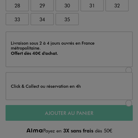
28
29
30
31
32
33
34
35
Livraison
Livraison sous 2 à 4 jours ouvrés en France
métropolitaine.
Offert dès 40€ d'achat.
Sélectionner l’option de livraison
Click & Collect ou réservation en 4h
Sélectionner l’option de livraiso
AJOUTER AU PANIER
Payez en
3X sans frais
dès 50€