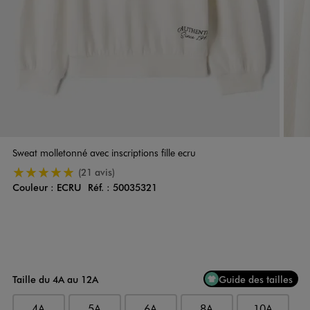
Sweat molletonné avec inscriptions fille ecru
5/5 de moyenne
(21 avis)
Couleur :
ECRU
Réf. :
50035321
Couleur
Choisissez votre Couleur
Taille du 4A au 12A
Guide des tailles
4A
5A
6A
8A
10A