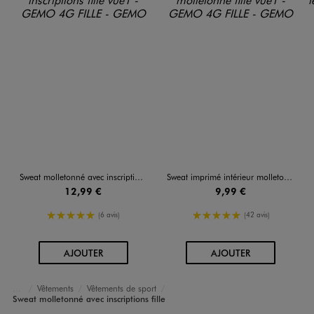
Sweat molletonné avec inscriptions fille
Sweat imprimé intérieur molletonné fille
12,99 €
9,99 €
5/5 de moyenne
5/5 de moyenne
(6 avis)
(42 avis)
AU PANIER
AU PANIER
AJOUTER
AJOUTER
Vêtements
Vêtements de sport
Accueil
Fille
Sweat molletonné avec inscriptions fille