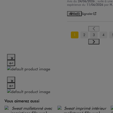
Avis du
24/06/2026
, suite à une
expérience du
11/06/2026
par
H.
Utile
(0)
Signaler
1
2
3
4
Vous aimerez aussi