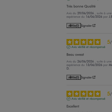
Très bonne Qualité
Avis du
29/06/2026
, suite à une
expérience du
16/06/2026
par
J.
Utile
(0)
Signaler
5
/
Avis vérifié et récompensé
Beau sweat
Avis du
26/06/2026
, suite à une
expérience du
13/06/2026
par
Ma
D.
Utile
(0)
Signaler
5
/
Avis vérifié et récompensé
Excellent