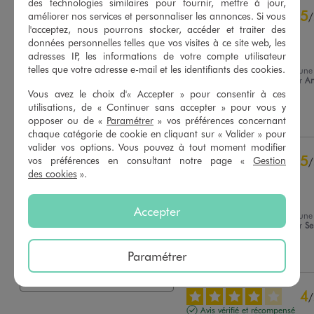
des technologies similaires pour fournir, mettre à jour,
4.8
5
/
5
améliorer nos services et personnaliser les annonces. Si vous
/
l'acceptez, nous pourrons stocker, accéder et traiter des
Avis vérifié et récompensé
données personnelles telles que vos visites à ce site web, les
Sympa il donne du style
adresses IP, les informations de votre compte utilisateur
telles que votre adresse e-mail et les identifiants des cookies.
Avis du
26/07/2026
, suite à une
expérience du
13/07/2026
par
An
Basé sur
21
avis soumis à un
C.
Vous avez le choix d'« Accepter » pour consentir à ces
contrôle
utilisations, de « Continuer sans accepter » pour vous y
Voir tous les avis sur ce site
Utile
(0)
Signaler
opposer ou de «
Paramétrer
» vos préférences concernant
chaque catégorie de cookie en cliquant sur « Valider » pour
5
étoiles
16
valider vos options. Vous pouvez à tout moment modifier
4
étoiles
5
5
vos préférences en consultant notre page «
Gestion
/
3
étoiles
0
des cookies
».
Avis vérifié et récompensé
2
étoiles
0
Je le recommande
1
étoile
0
Accepter
Avis du
17/07/2026
, suite à une
Trier les avis
expérience du
04/07/2026
par
Se
Utile
(0)
Signaler
Paramétrer
4
/
Avis vérifié et récompensé