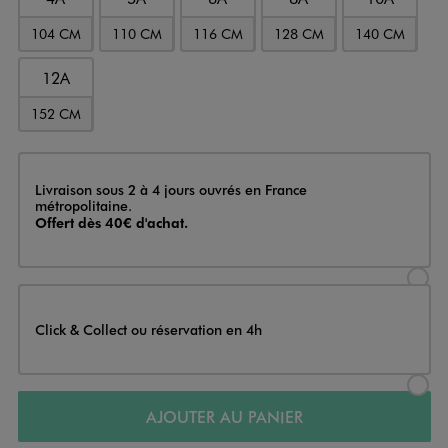
104 CM
110 CM
116 CM
128 CM
140 CM
12A
152 CM
Livraison
Livraison sous 2 à 4 jours ouvrés en France
métropolitaine.
Offert dès 40€ d'achat.
Sélectionner l’option de livraison
Click & Collect ou réservation en 4h
Sélectionner l’option de livraiso
AJOUTER AU PANIER