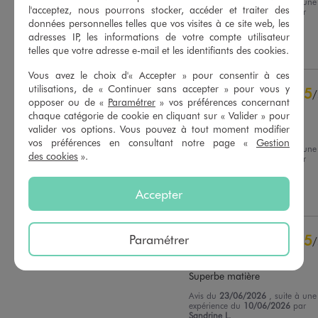
Avis du
30/07/2026
, suite à une
l'acceptez, nous pourrons stocker, accéder et traiter des
expérience du
16/07/2026
par
Basé sur
16
avis soumis à un
Anastasia A.
données personnelles telles que vos visites à ce site web, les
contrôle
adresses IP, les informations de votre compte utilisateur
Voir tous les avis sur ce site
Utile
(0)
Signaler
telles que votre adresse e-mail et les identifiants des cookies.
5
étoiles
15
Vous avez le choix d'« Accepter » pour consentir à ces
4
étoiles
1
utilisations, de « Continuer sans accepter » pour vous y
5
/
3
étoiles
0
opposer ou de «
Paramétrer
» vos préférences concernant
Avis vérifié et récompensé
chaque catégorie de cookie en cliquant sur « Valider » pour
2
étoiles
0
valider vos options. Vous pouvez à tout moment modifier
Tres douillet
1
étoile
0
vos préférences en consultant notre page «
Gestion
Avis du
03/07/2026
, suite à une
des cookies
».
Trier les avis
expérience du
19/06/2026
par
Martine M.
Accepter
Utile
(0)
Signaler
Paramétrer
5
/
Avis vérifié et récompensé
Superbe matière
Avis du
23/06/2026
, suite à une
expérience du
10/06/2026
par
Sandrine L.