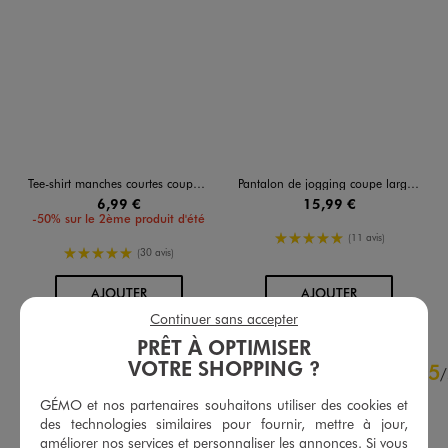
Tee-shirt manches courtes coupe oversize avec inscription fille
Pantalon de jogging coupe large avec taille ajustable fille
6,99 €
15,99 €
-50% sur le 2ème produit d'été
5/5 de moyenne
(11 avis)
5/5 de moyenne
(30 avis)
AU PANIER
AU PANIER
AJOUTER
AJOUTER
Continuer sans accepter
PRÊT À OPTIMISER
4.9
VOTRE SHOPPING ?
5
/
5
/
Avis vérifié et récompensé
GÉMO et nos partenaires souhaitons utiliser des cookies et
Parfaite
des technologies similaires pour fournir, mettre à jour,
améliorer nos services et personnaliser les annonces. Si vous