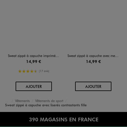
Sweat zippé à capuche imprimé devant et dos fille
Sweat zippé à capuche avec message poitrine et dos fille
14,99 €
14,99 €
4.5/5 de moyenne
(17 avis)
AU PANIER
AU PANIER
AJOUTER
AJOUTER
Vêtements
Vêtements de sport
Accueil
Fille
Sweat zippé à capuche avec liserés contrastants fille
390 MAGASINS EN FRANCE