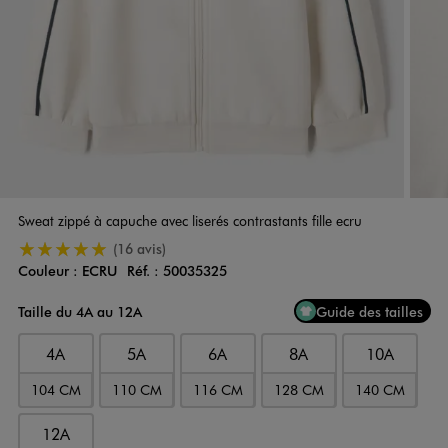
Sweat zippé à capuche avec liserés contrastants fille ecru
5/5 de moyenne
(16 avis)
Couleur :
ECRU
Réf. :
50035325
Couleur
Choisissez votre Couleur
Taille du 4A au 12A
Guide des tailles
4A
5A
6A
8A
10A
104 CM
110 CM
116 CM
128 CM
140 CM
12A