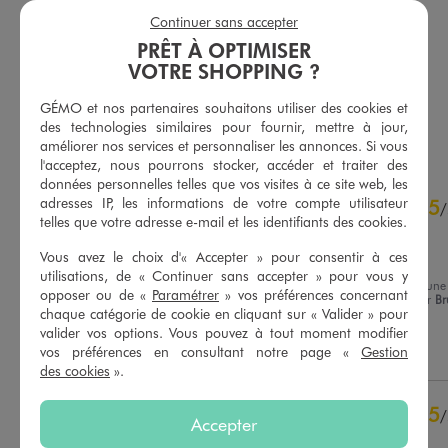
9,99 €
9,99 €
Continuer sans accepter
Existe en taille +
Existe en taille +
plus +
plus +
PRÊT À OPTIMISER
-50% sur le 2ème produit d'été
-50% sur le 2ème produit d'été
VOTRE SHOPPING ?
5/5 de moyenne
5/5 de moyenne
(133 avis)
(76 avis)
GÉMO et nos partenaires souhaitons utiliser des cookies et
des technologies similaires pour fournir, mettre à jour,
AU PANIER
AU PANIER
AJOUTER
AJOUTER
améliorer nos services et personnaliser les annonces. Si vous
l'acceptez, nous pourrons stocker, accéder et traiter des
données personnelles telles que vos visites à ce site web, les
4.9
adresses IP, les informations de votre compte utilisateur
5
/
5
/
telles que votre adresse e-mail et les identifiants des cookies.
Avis vérifié et récompensé
Vous avez le choix d'« Accepter » pour consentir à ces
Rien a redire
utilisations, de « Continuer sans accepter » pour vous y
Avis du
07/08/2026
, suite à une
opposer ou de «
Paramétrer
» vos préférences concernant
expérience du
25/07/2026
par
B
Basé sur
18
avis soumis à un
chaque catégorie de cookie en cliquant sur « Valider » pour
V.
contrôle
valider vos options. Vous pouvez à tout moment modifier
Voir tous les avis sur ce site
Utile
(0)
Signaler
vos préférences en consultant notre page «
Gestion
des cookies
».
5
étoiles
16
4
étoiles
2
5
/
Accepter
3
étoiles
0
Avis vérifié et récompensé
2
étoiles
0