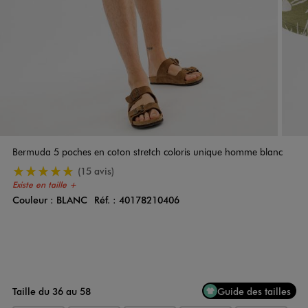
Bermuda 5 poches en coton stretch coloris unique homme blanc
5/5 de moyenne
(15 avis)
Existe en taille +
Couleur :
BLANC
Réf. :
40178210406
Couleur
Choisissez votre Couleur
Taille du 36 au 58
Guide des tailles