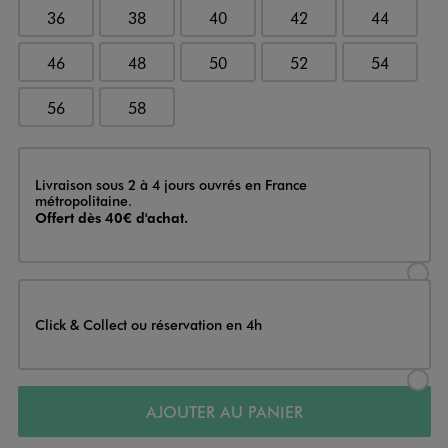
36
38
40
42
44
46
48
50
52
54
56
58
Livraison
Livraison sous 2 à 4 jours ouvrés en France
métropolitaine.
Offert dès 40€ d'achat.
Sélectionner l’option de livraison
Click & Collect ou réservation en 4h
Sélectionner l’option de livraiso
AJOUTER AU PANIER