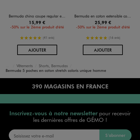
Bermuda chino coupe regular en coton stretch homme
Bermuda en coton extensible coupe Regular avec ceinture tressée homme
15,99 €
25,99 €
-50% sur le 2ème produit d'été
-50% sur le 2ème produit d'été
5/5 de moyenne
5/5 de moyenne
(41 avis)
(16 avis)
AU PANIER
AU PANIER
AJOUTER
AJOUTER
Vêtements
Shorts, Bermudas
Accueil
Homme
Bermuda 5 poches en coton stretch coloris unique homme
390 MAGASINS EN FRANCE
Inscrivez-vous à notre newsletter
pour recevoir
les dernières offres de GÉMO !
S’abonner