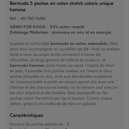
Bermuda 5 poches en coton stretch coloris unique
homme
Réf. :
40178210406
GÉMO FOR GOOD - 23% coton recyclé
Délavage Waterless : économe en eau et en énergie
Superbe et confortable
bermuda en coton extensible
, idéal
pour vous accompagner au quotidien cet été ! Avec sa matière
facile à vivre, sa coupe droite convenant à toutes les
silhouettes, sa large gamme de taille et de couleurs, ce
bermuda homme
coche toutes les cases ! Inspiré du short
en jean, il possède trois poches rivetées sur l’avant et deux
poches plaquées au dos, ainsi que des doubles surpiqûres.
Un incontournable à porter en version casual chic avec une
chemise et des chaussures bateau ou en version cool avec un
tee-shirt imprimé et des baskets. Biais passepoilé sur les
poches avant. Fermeture par zip et bouton. Coloris unique
obtenu grâce à une méthode de teinture spéciale.
Caractéristiques
Nombre de poches exterieures :
5