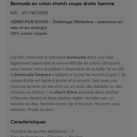
Bermuda en coton stretch coupe droite homme
Réf. :
40178210396
GÉMO FOR GOOD - Délavage Waterless : économe en
eau et en énergie
20% coton recyclé
Cet été, retrouvez le classique
bermuda
dans une toile
légèrement extensible et une multitude de coloris attrayants
pour twister votre quotidien ! Disponible de la taille 36 au 58,
le
bermuda homme
s’adapte à toutes les morphologies ! Sa
coupe droite est facile à porter et à assortir, tant avec une
chemise qu'avec un tee-shirt ou un polo, des baskets ou des
chaussures bateau ! Le
short chino
possède deux poches
italiennes devant et deux poches raglan fermées par un
bouton au dos. Fermeture par zip et bouton. Passants pour
ceinture. Pinces au dos.
Caractéristiques
Nombre de poches exterieures :
4
Type de fermeture :
Glissière + Bouton