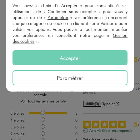
5,99 €
5,99 €
Vous avez le choix d'« Accepter » pour consentir à ces
Existe en taille +
Existe en taille +
utilisations, de « Continuer sans accepter » pour vous y
-50% sur le 2ème produit d'été
-50% sur le 2ème produit d'été
opposer ou de «
Paramétrer
» vos préférences concernant
4.5/5 de moyenne
5/5 de moyenne
(1138 avis)
(161 avis)
chaque catégorie de cookie en cliquant sur « Valider » pour
valider vos options. Vous pouvez à tout moment modifier
AU PANIER
AU PANIER
AJOUTER
AJOUTER
vos préférences en consultant notre page «
Gestion
des cookies
».
5
Accepter
5
/
5
/
Avis vérifié et récompensé
Ras c'est parfait
Paramétrer
Avis du
03/07/2026
, suite à une
expérience du
19/06/2026
par
Je
Basé sur
3
avis soumis à un
Marie L.
contrôle
Voir tous les avis sur ce site
Utile
(0)
Signaler
5
étoiles
3
4
étoiles
0
5
/
3
étoiles
0
Avis vérifié et récompensé
2
étoiles
0
Très beau produit.