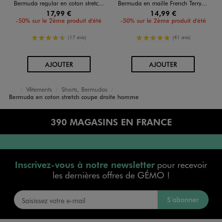
Bermuda regular en coton stretch à taille élastiqué homme
Bermuda en maille French Terry avec taille ajustable homme
17,99 €
14,99 €
-50% sur le 2ème produit d'été
-50% sur le 2ème produit d'été
4.5/5 de moyenne
5/5 de moyenne
(17 avis)
(41 avis)
AU PANIER
AU PANIER
AJOUTER
AJOUTER
Vêtements
Shorts, Bermudas
Accueil
Homme
Bermuda en coton stretch coupe droite homme
390 MAGASINS EN FRANCE
Inscrivez-vous à notre newsletter
pour recevoir
les dernières offres de GÉMO !
S’abonner