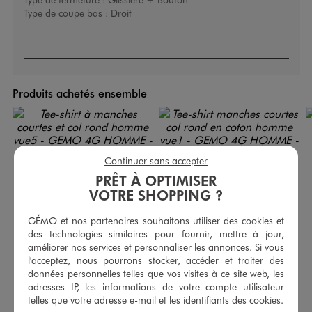
Type de coupe bas :
Droit
Produits achetés ensemble
Continuer sans accepter
PRÊT À OPTIMISER
VOTRE SHOPPING ?
GÉMO et nos partenaires souhaitons utiliser des cookies et
des technologies similaires pour fournir, mettre à jour,
améliorer nos services et personnaliser les annonces. Si vous
l'acceptez, nous pourrons stocker, accéder et traiter des
données personnelles telles que vos visites à ce site web, les
adresses IP, les informations de votre compte utilisateur
telles que votre adresse e-mail et les identifiants des cookies.
Tee-shirt à manches courtes et col rond homme
Tee-shirt manches courtes col rond en coton homme