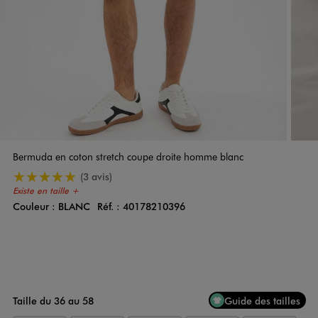
Bermuda en coton stretch coupe droite homme blanc
5/5 de moyenne
(3 avis)
Existe en taille +
Couleur :
BLANC
Réf. :
40178210396
Couleur
Choisissez votre Couleur
Taille du 36 au 58
Guide des tailles