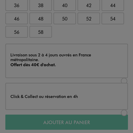
36
38
40
42
44
46
48
50
52
54
56
58
Livraison
Livraison sous 2 à 4 jours ouvrés en France
métropolitaine.
Offert dès 40€ d'achat.
Sélectionner l’option de livraison
Click & Collect ou réservation en 4h
Sélectionner l’option de livraiso
AJOUTER AU PANIER