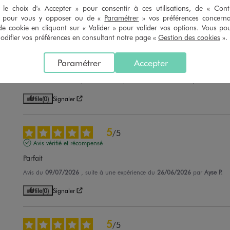
Utile
(0)
Signaler
le choix d'« Accepter » pour consentir à ces utilisations, de « Con
» pour vous y opposer ou de «
Paramétrer
» vos préférences concern
de cookie en cliquant sur « Valider » pour valider vos options. Vous po
ifier vos préférences en consultant notre page «
Gestion des cookies
».
5
/
5
Avis vérifié et récompensé
Paramétrer
Accepter
Très bon article
Avis du
09/07/2026
, suite à une expérience du
26/06/2026
par
Y.T.
Utile
(0)
Signaler
5
/
5
Avis vérifié et récompensé
Parfait
Avis du
09/07/2026
, suite à une expérience du
26/06/2026
par
Ayse P.
Utile
(0)
Signaler
5
/
5