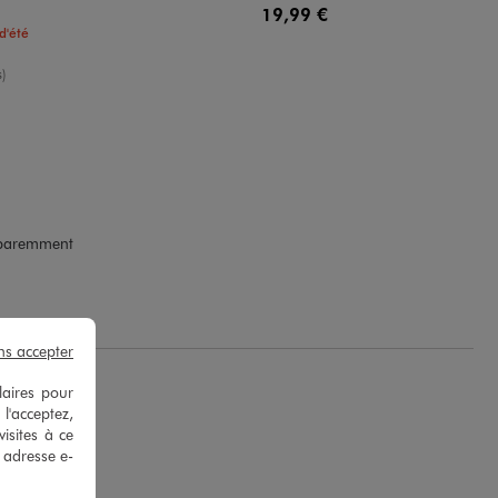
19,99 €
d'été
yenne
)
apparemment
ns accepter
laires pour
 l'acceptez,
isites à ce
e adresse e-
.