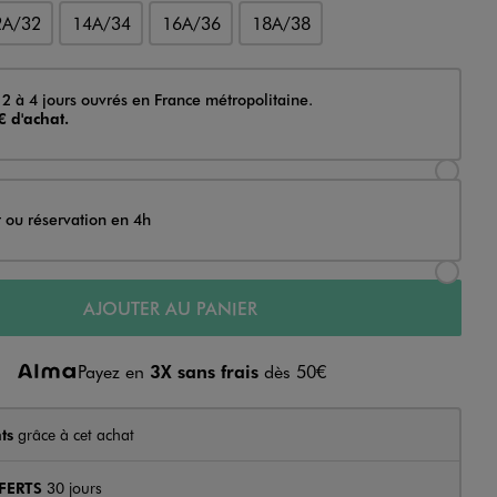
2A/32
14A/34
16A/36
18A/38
 2 à 4 jours ouvrés en France métropolitaine.
€ d'achat.
Sélectionner l’option de livraison Achat et li
t ou réservation en 4h
Sélectionner l’option de livraison Achat et r
AJOUTER AU PANIER
Payez en
3X sans frais
dès 50€
ts
grâce à cet achat
FERTS
30 jours