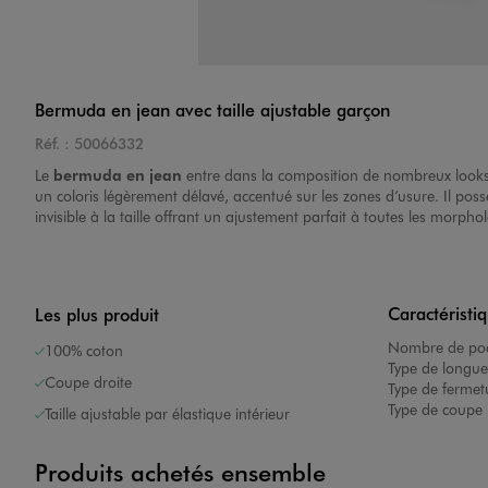
Bermuda en jean avec taille ajustable garçon
Réf. :
50066332
Le
bermuda en jean
entre dans la composition de nombreux looks d
un coloris légèrement délavé, accentué sur les zones d’usure. Il pos
invisible à la taille offrant un ajustement parfait à toutes les morph
Caractéristi
Les plus produit
Nombre de poc
100% coton
Type de longue
Coupe droite
Type de fermet
Type de coupe 
Taille ajustable par élastique intérieur
Produits achetés ensemble