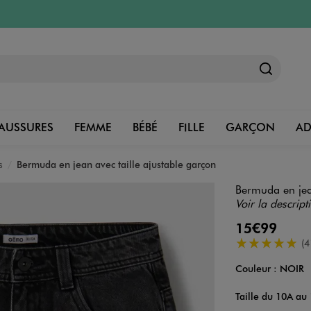
AUSSURES
FEMME
BÉBÉ
FILLE
GARÇON
A
s
Bermuda en jean avec taille ajustable garçon
Bermuda en jean
Voir la descript
15€99
5/5 de moyenn
(4
Couleur :
NOIR
Couleur
Choisissez votre 
Taille du 10A au