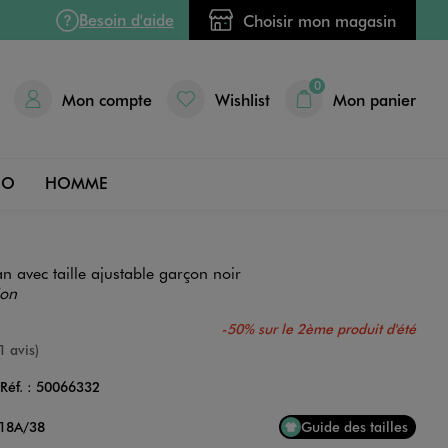
Besoin d'aide
Choisir mon magasin
0
Mon compte
Wishlist
Mon panier
DO
HOMME
 avec taille ajustable garçon noir
ion
-50% sur le 2ème produit d'été
e
1 avis)
Réf. :
50066332
Couleur
 18A/38
Guide des tailles