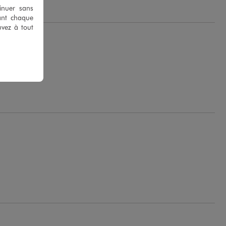
tinuer sans
ant chaque
uvez à tout