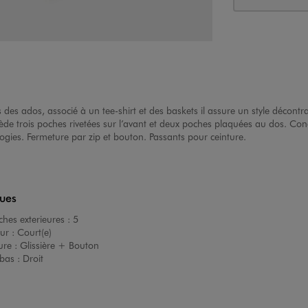
es ados, associé à un tee-shirt et des baskets il assure un style décontra
sède trois poches rivetées sur l’avant et deux poches plaquées au dos. Con
ologies. Fermeture par zip et bouton. Passants pour ceinture.
ques
hes exterieures :
5
ur :
Court(e)
ure :
Glissière + Bouton
bas :
Droit