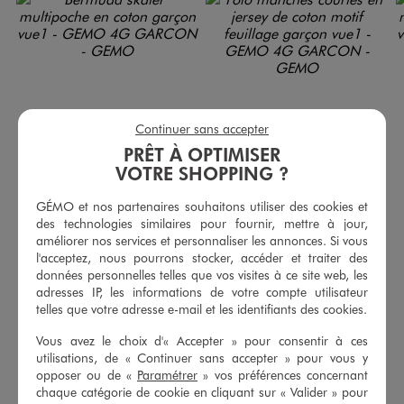
Continuer sans accepter
PRÊT À OPTIMISER
VOTRE SHOPPING ?
GÉMO et nos partenaires souhaitons utiliser des cookies et
des technologies similaires pour fournir, mettre à jour,
améliorer nos services et personnaliser les annonces. Si vous
Bermuda skater multipoche en coton garçon
Polo manches courtes en jersey de coton motif feuillage garçon
l'acceptez, nous pourrons stocker, accéder et traiter des
14,99 €
7,99 €
données personnelles telles que vos visites à ce site web, les
-50% sur le 2ème produit d'été
adresses IP, les informations de votre compte utilisateur
5/5 de moyenne
(21 avis)
4.5/5 de moyenne
telles que votre adresse e-mail et les identifiants des cookies.
(4 avis)
Vous avez le choix d'« Accepter » pour consentir à ces
AU PANIER
AU PANIER
AJOUTER
AJOUTER
utilisations, de « Continuer sans accepter » pour vous y
opposer ou de «
Paramétrer
» vos préférences concernant
chaque catégorie de cookie en cliquant sur « Valider » pour