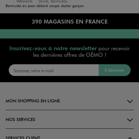
Vêtements
Shorts, Bermudas
Accueil
Garçon
Bermuda en jean délavé coupe skater garçon
390 MAGASINS EN FRANCE
Inscrivez-vous à notre newsletter
pour recevoir
les dernières offres de GÉMO !
S’abonner
MON SHOPPING EN LIGNE
NOS SERVICES
SERVICES CLIENT