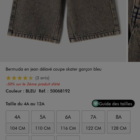
Bermuda en jean délavé coupe skater garçon bleu
4.5/5 de moyenne
(3 avis)
-50% sur le 2ème produit d'été
Couleur :
BLEU
Réf. :
50068192
Couleur
Choisissez votre Couleur
Taille du 4A au 12A
Guide des tailles
4A
5A
6A
7A
8A
104 CM
110 CM
116 CM
122 CM
128 CM