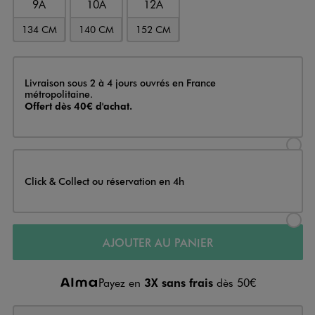
9A
10A
12A
134 CM
140 CM
152 CM
Livraison
Livraison sous 2 à 4 jours ouvrés en France
métropolitaine.
Offert dès 40€ d'achat.
Sélectionner l’option de livraison
Click & Collect ou réservation en 4h
Sélectionner l’option de livraiso
AJOUTER AU PANIER
Payez en
3X sans frais
dès 50€