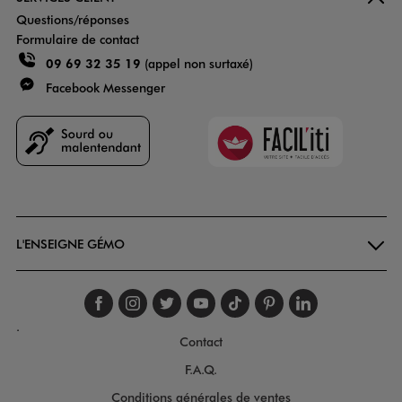
Questions/réponses
Formulaire de contact
09 69 32 35 19
(appel non surtaxé)
Facebook Messenger
Faciliti
Goodays
L'ENSEIGNE GÉMO
Suivez-nous sur faceboo
Suivez-nous sur inst
Suivez-nous sur twi
Suivez-nous sur
Suivez-nous s
Suivez-nou
Suivez-
.
Contact
F.A.Q.
Conditions générales de ventes