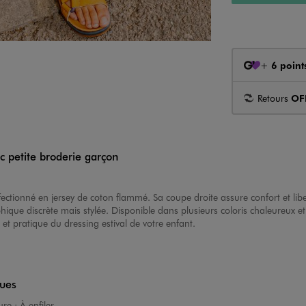
+
6 point
Retours
OF
c petite broderie garçon
fectionné en jersey de coton flammé. Sa coupe droite assure confort et lib
phique discrète mais stylée. Disponible dans plusieurs coloris chaleureux e
et pratique du dressing estival de votre enfant.
ques
ure :
À enfiler