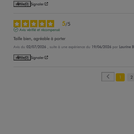
Utile
(0)
Signaler
5
/
5
Avis vérifié et récompensé
Taille bien, agréable à porter
Avis du
02/07/2026
, suite à une expérience du
19/06/2026
par
Laurine B
Utile
(0)
Signaler
1
2