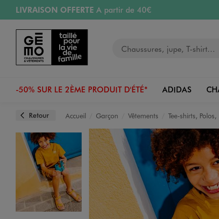
LIVRAISON OFFERTE
A partir de 40€
Aller au contenu principal
Aller à la navigation
RETRAIT ET LIVRAISON OFFERTE
en magasin
Votre recherche
RÉSERVATION GRATUITE
4h en magasin
Retours OFFERTS
pendant 30 jours
-50% SUR LE 2ÈME PRODUIT D'ÉTÉ*
ADIDAS
CH
Retour
Accueil
Garçon
Vêtements
Tee-shirts, Polos
Image 1 sur 4