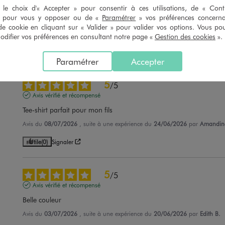
Avis vérifié et récompensé
le choix d'« Accepter » pour consentir à ces utilisations, de « Con
» pour vous y opposer ou de «
Paramétrer
» vos préférences concern
parfait joli comme tout
de cookie en cliquant sur « Valider » pour valider vos options. Vous po
Avis du
22/07/2026
, suite à une expérience du
09/07/2026
par
Christine 
ifier vos préférences en consultant notre page «
Gestion des cookies
».
Utile
(0)
Signaler
Paramétrer
Accepter
5
/
5
Avis vérifié et récompensé
Tee-shirt parfait pour mon fils
Avis du
08/07/2026
, suite à une expérience du
24/06/2026
par
Amandin
Utile
(0)
Signaler
5
/
5
Avis vérifié et récompensé
Belle couleur
Avis du
03/07/2026
, suite à une expérience du
20/06/2026
par
Edith B.