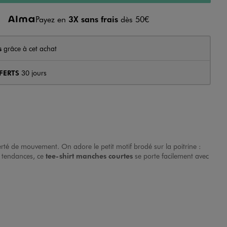
Payez en
3X sans frais
dès 50€
s
grâce à cet achat
FERTS
30 jours
erté de mouvement. On adore le petit motif brodé sur la poitrine :
t tendances, ce
tee-shirt manches courtes
se porte facilement avec