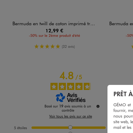
Bermuda en twill de coton imprimé tropical garçon
Bermuda en twi
12,99 €
-50% sur le 2ème produit d'été
-50%
5/5 de moyenne
(32 avis)
4.8
/
5
PRÊT 
GÉMO et no
Basé sur
19
avis soumis à un
fournir, me
contrôle
nous pourr
Voir tous les avis sur ce site
site web, l
mail et les
5
étoiles
16