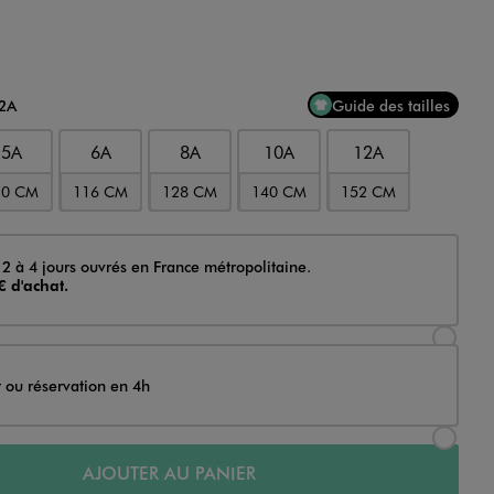
12A
Guide des tailles
5A
6A
8A
10A
12A
10 CM
116 CM
128 CM
140 CM
152 CM
 2 à 4 jours ouvrés en France métropolitaine.
€ d'achat.
Sélectionner l’option de livraison Achat et li
t ou réservation en 4h
Sélectionner l’option de livraison Achat et r
AJOUTER AU PANIER