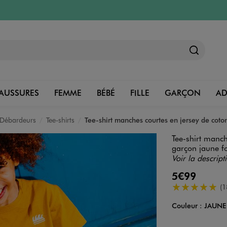
AUSSURES
FEMME
BÉBÉ
FILLE
GARÇON
A
, Débardeurs
Tee-shirts
Tee-shirt manches courtes en jersey de coto
Tee-shirt manch
garçon jaune f
Voir la descript
5€99
5/5 de moyenn
(1
Couleur :
JAUNE
Couleur
Choisissez votre 