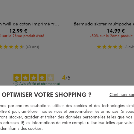
ll de coton imprimé tropical garçon
Bermuda skater multipoche en co
12,99 €
14,99 €
 sur le 2ème produit d'été
-50% sur le 2ème produit 
4.5/5 de moyenne
5/5 de mo
(40 avis)
(6 avis
4
/
5
Avis vérifié et récompensé
ras
À OPTIMISER VOTRE SHOPPING ?
Continuer sa
Avis du
06/08/2026
, suite à une expérience du
24/06/2026
par
Laëtitia P.
s partenaires souhaitons utiliser des cookies et des technologies simi
ttre à jour, améliorer nos services et personnaliser les annonces. Si vous
Utile
(0)
Signaler
ons stocker, accéder et traiter des données personnelles telles que vos v
es adresses IP, les informations de votre compte utilisateur telles que votr
 identifiants des cookies.
5
/
5