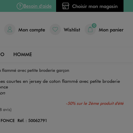
Besoin d'aide
Choisir mon magasin
0
Mon compte
Wishlist
Mon panier
DO
HOMME
n flammé avec petite broderie garçon
es courtes en jersey de coton flammé avec petite broderie
once
ion
-50% sur le 2ème produit d'été
e
8 avis)
 FONCE
Réf. :
50062791
Couleur