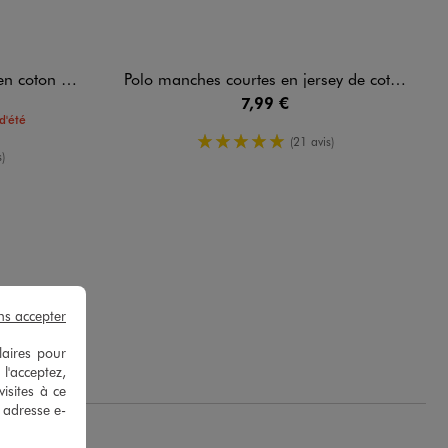
ton garçon
Polo manches courtes en jersey de coton motif feuillage garçon
7,99 €
d'été
5/5 de moyenne
(21 avis)
yenne
)
ns accepter
laires pour
 l'acceptez,
isites à ce
e adresse e-