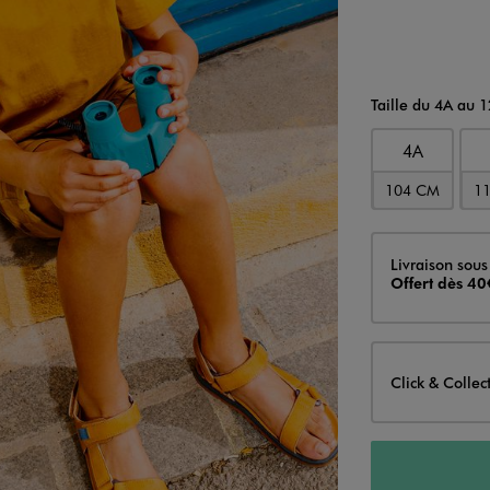
Taille du 4A au 
4A
104 CM
1
Livraison
Livraison sous
Offert dès 40
Click & Collec