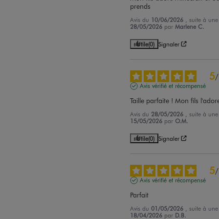
prends
Avis du
10/06/2026
, suite à un
28/05/2026
par
Marlene C.
Utile
(0)
Signaler
5
/
Avis vérifié et récompensé
Taille parfaite ! Mon fils l'ador
Avis du
28/05/2026
, suite à un
15/05/2026
par
O.M.
Utile
(0)
Signaler
5
/
Avis vérifié et récompensé
Parfait
Avis du
01/05/2026
, suite à un
18/04/2026
par
D.B.