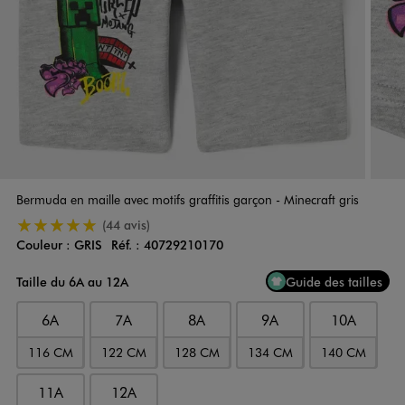
Bermuda en maille avec motifs graffitis garçon - Minecraft gris
5/5 de moyenne
(44 avis)
Couleur :
GRIS
Réf. :
40729210170
Couleur
Choisissez votre Couleur
Taille du 6A au 12A
Guide des tailles
6A
7A
8A
9A
10A
116 CM
122 CM
128 CM
134 CM
140 CM
11A
12A