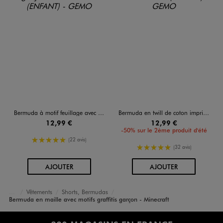
Bermuda à motif feuillage avec ceinture ajustable garçon
Bermuda en twill de coton imprimé tropical garçon
12,99 €
12,99 €
-50% sur le 2ème produit d'été
5/5 de moyenne
(22 avis)
5/5 de moyenne
(32 avis)
AU PANIER
AU PANIER
AJOUTER
AJOUTER
Vêtements
Shorts, Bermudas
Accueil
Garçon
Bermuda en maille avec motifs graffitis garçon - Minecraft