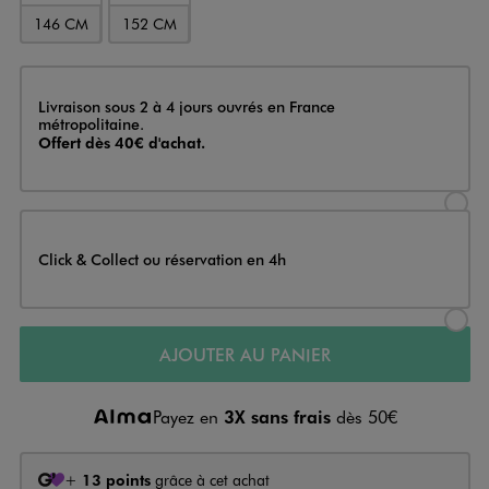
146 CM
152 CM
Livraison
Livraison sous 2 à 4 jours ouvrés en France
métropolitaine.
Offert dès 40€ d'achat.
Sélectionner l’option de livraison
Click & Collect ou réservation en 4h
Sélectionner l’option de livraiso
AJOUTER AU PANIER
Payez en
3X sans frais
dès 50€
+
13 points
grâce à cet achat