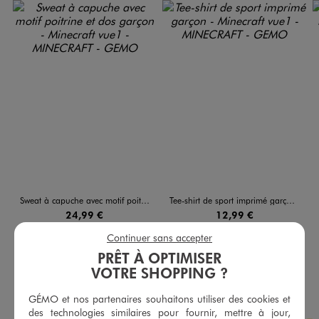
Sweat à capuche avec motif poitrine et dos garçon - Minecraft
Tee-shirt de sport imprimé garçon - Minecraft
24,99 €
12,99 €
Continuer sans accepter
5/5 de moyenne
4.5/5 de moyenne
(13 avis)
(40 avis)
PRÊT À OPTIMISER
AU PANIER
AU PANIER
AJOUTER
AJOUTER
VOTRE SHOPPING ?
GÉMO et nos partenaires souhaitons utiliser des cookies et
des technologies similaires pour fournir, mettre à jour,