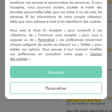
4.8
5
/
5
/
améliorer nos services et personnaliser les annonces. Si vous
l'acceptez, nous pourrons stocker, accéder et traiter des
Avis vérifié et récompensé
données personnelles telles que vos visites à ce site web, les
Parfait
adresses IP, les informations de votre compte utilisateur
telles que votre adresse e-mail et les identifiants des cookies.
Avis du
03/07/2026
, suite à un
20/06/2026
par
Amandine S.
Basé sur
44
avis soumis à un
Vous avez le choix d'« Accepter » pour consentir à ces
contrôle
Utile
(0)
Signaler
utilisations, de « Continuer sans accepter » pour vous y
Voir tous les avis sur ce site
opposer ou de «
Paramétrer
» vos préférences concernant
chaque catégorie de cookie en cliquant sur « Valider » pour
5
étoiles
37
valider vos options. Vous pouvez à tout moment modifier
5
/
4
étoiles
6
vos préférences en consultant notre page «
Gestion
Avis vérifié et récompensé
3
étoiles
1
des cookies
».
2
étoiles
0
apprécié de mon petit-fils
1
étoile
0
Avis du
27/06/2026
, suite à un
Accepter
13/06/2026
par
Chantal M.
Trier les avis
Utile
(0)
Signaler
Paramétrer
5
/
Avis vérifié et récompensé
Mon fils adore Minecraft et c'e