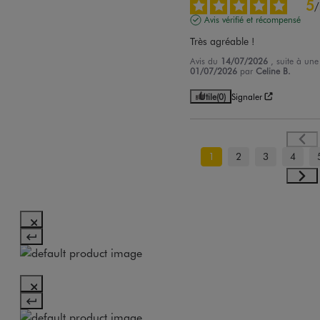
5
/
Avis vérifié et récompensé
Très agréable !
Avis du
14/07/2026
, suite à un
01/07/2026
par
Celine B.
Utile
(0)
Signaler
1
2
3
4