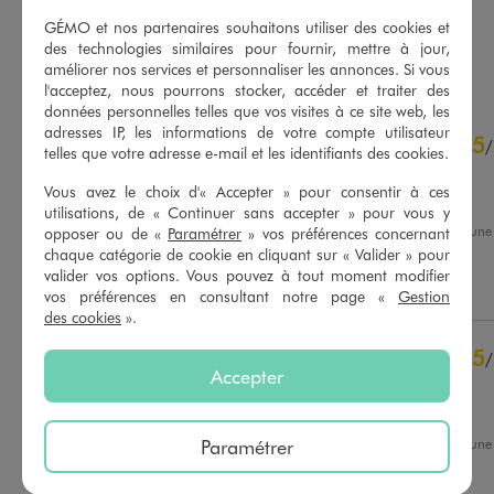
GÉMO et nos partenaires souhaitons utiliser des cookies et
des technologies similaires pour fournir, mettre à jour,
AU PANIER
AU PANIER
AJOUTER
AJOUTER
améliorer nos services et personnaliser les annonces. Si vous
l'acceptez, nous pourrons stocker, accéder et traiter des
données personnelles telles que vos visites à ce site web, les
4.8
adresses IP, les informations de votre compte utilisateur
5
/
5
/
telles que votre adresse e-mail et les identifiants des cookies.
Avis vérifié et récompensé
Vous avez le choix d'« Accepter » pour consentir à ces
Leger
utilisations, de « Continuer sans accepter » pour vous y
Avis du
04/08/2026
, suite à un
opposer ou de «
Paramétrer
» vos préférences concernant
20/07/2026
par
Beatrice T.
chaque catégorie de cookie en cliquant sur « Valider » pour
Basé sur
49
avis soumis à un
contrôle
valider vos options. Vous pouvez à tout moment modifier
Utile
(0)
Signaler
Voir tous les avis sur ce site
vos préférences en consultant notre page «
Gestion
des cookies
».
5
étoiles
38
5
/
4
étoiles
11
Accepter
Avis vérifié et récompensé
3
étoiles
0
2
étoiles
0
Ma petite qui a choisi
1
étoile
0
Paramétrer
Avis du
29/07/2026
, suite à un
16/07/2026
par
Sybille T.
Trier les avis