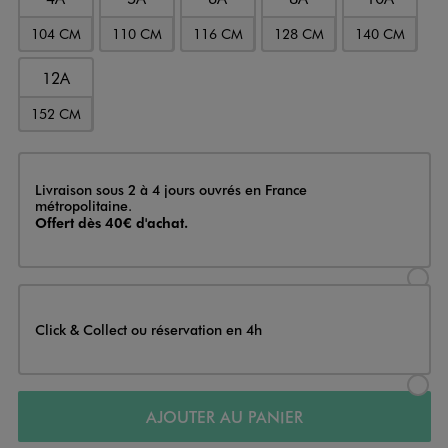
104 CM
110 CM
116 CM
128 CM
140 CM
12A
152 CM
Livraison
Livraison sous 2 à 4 jours ouvrés en France
métropolitaine.
Offert dès 40€ d'achat.
Sélectionner l’option de livraison
Click & Collect ou réservation en 4h
Sélectionner l’option de livraiso
AJOUTER AU PANIER