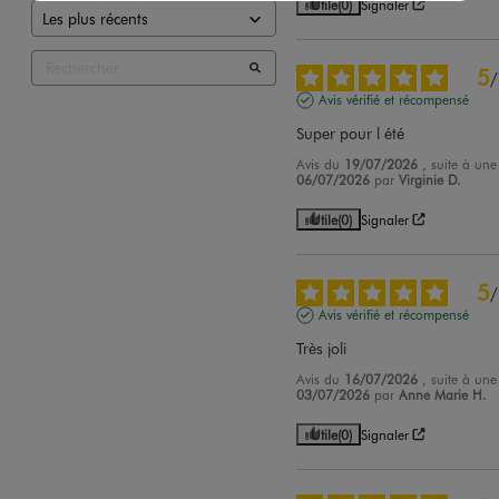
Utile
(0)
Signaler
5
/
Avis vérifié et récompensé
Super pour l été
Avis du
19/07/2026
, suite à un
06/07/2026
par
Virginie D.
Utile
(0)
Signaler
5
/
Avis vérifié et récompensé
Très joli
Avis du
16/07/2026
, suite à un
03/07/2026
par
Anne Marie H.
Utile
(0)
Signaler