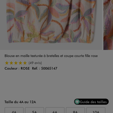
Blouse en maille texturée à bretelles et coupe courte fille rose
5/5 de moyenne
(49 avis)
Couleur :
ROSE
Réf. :
50065147
Couleur
Choisissez votre Couleur
Taille du 4A au 12A
Guide des tailles
4A
5A
6A
8A
10A