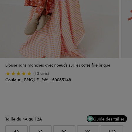
Blouse sans manches avec noeuds sur les côtés fille brique
5/5 de moyenne
(13 avis)
Couleur :
BRIQUE
Réf. :
50065148
Couleur
Choisissez votre Couleur
Taille du 4A au 12A
Guide des tailles
4A
5A
6A
8A
10A