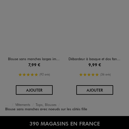
Blouse sans manches larges imprimée à col V au dos fille
Débardeur à basque et dos fantaisie ouvert fille
7,99 €
9,99 €
5/5 de moyenne
5/5 de moyenne
(92 avis)
(36 avis)
AU PANIER
AU PANIER
AJOUTER
AJOUTER
Vêtements
Tops, Blouses
Accueil
Fille
Blouse sans manches avec noeuds sur les côtés fille
390 MAGASINS EN FRANCE