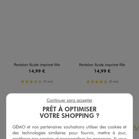
Pantalon fluide imprimé fille
Pantalon fluide imprimé fille
14,99 €
14,99 €
4.5/5 de moyenne
5/5 de moyenne
(9 avis)
(8 avis)
Continuer sans accepter
AU PANIER
AU PANIER
AJOUTER
AJOUTER
PRÊT À OPTIMISER
VOTRE SHOPPING ?
4.8
GÉMO et nos partenaires souhaitons utiliser des cookies et
5
/
5
/
des technologies similaires pour fournir, mettre à jour,
Avis vérifié et récompensé
améliorer nos services et personnaliser les annonces. Si vous