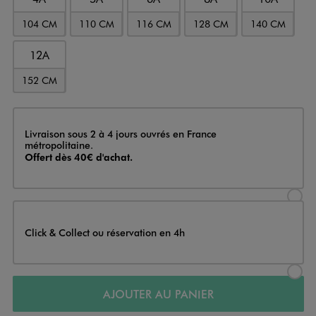
104 CM
110 CM
116 CM
128 CM
140 CM
12A
152 CM
Livraison
Livraison sous 2 à 4 jours ouvrés en France
métropolitaine.
Offert dès 40€ d'achat.
Sélectionner l’option de livraison
Click & Collect ou réservation en 4h
Sélectionner l’option de livraiso
AJOUTER AU PANIER