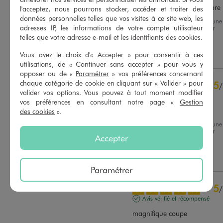
Très jolie ma petite fille adore
l'acceptez, nous pourrons stocker, accéder et traiter des
données personnelles telles que vos visites à ce site web, les
Avis du
06/07/2026
, suite à une
adresses IP, les informations de votre compte utilisateur
expérience du
18/06/2026
par
Basé sur
13
avis soumis à un
Isabelle D.
telles que votre adresse e-mail et les identifiants des cookies.
contrôle
Voir tous les avis sur ce site
Utile
(0)
Signaler
Vous avez le choix d'« Accepter » pour consentir à ces
utilisations, de « Continuer sans accepter » pour vous y
5
étoiles
10
opposer ou de «
Paramétrer
» vos préférences concernant
4
étoiles
3
chaque catégorie de cookie en cliquant sur « Valider » pour
5
/
3
étoiles
0
valider vos options. Vous pouvez à tout moment modifier
Avis vérifié et récompensé
2
étoiles
0
vos préférences en consultant notre page «
Gestion
Super 👍
des cookies
».
1
étoile
0
Avis du
05/07/2026
, suite à une
Trier les avis
expérience du
22/06/2026
par
Accepter
Henriette A.
Utile
(0)
Signaler
Paramétrer
5
/
Avis vérifié et récompensé
magnifique coupe