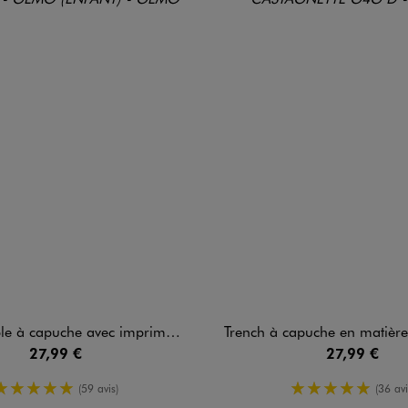
c imprimé animé fille qui change de couleur sous la pluie
Trench à capuche en matière déperlante fille - L
27,99 €
27,99 €
5/5 de moyenne
5/5 de moy
(59 avis)
(36 avi