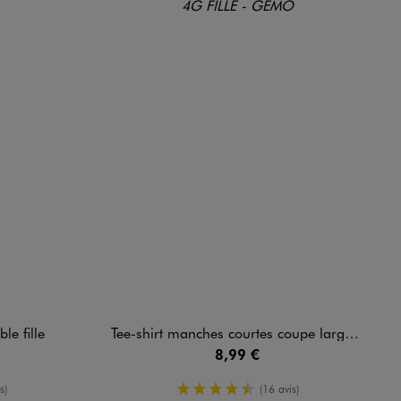
le fille
Tee-shirt manches courtes coupe large avec motif sur le buste fille
8,99 €
oyenne
4.5/5 de moyenne
s)
(16 avis)