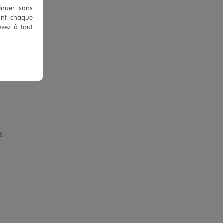
tinuer sans
ant chaque
uvez à tout
L.
B.