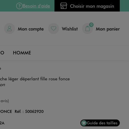
Besoin d'aide
Choisir mon magasin
0
Mon compte
Wishlist
Mon panier
DO
HOMME
e
he léger déperlant fille rose fonce
ion
nne
 avis)
FONCE
Réf. :
50062920
Couleur
12A
Guide des tailles