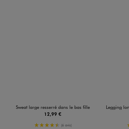
Sweat large resserré dans le bas fille
Legging long de spo
12,99 €
4.5/5 de moyenne
(6 avis)