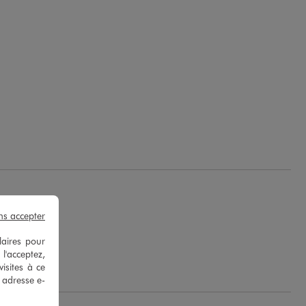
ns accepter
laires pour
R.
 l'acceptez,
isites à ce
e adresse e-