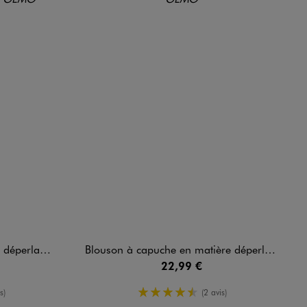
uluCastagnette
Blouson à capuche en matière déperlante fille
22,99 €
enne
4.5/5 de moyenne
s)
(2 avis)