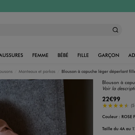
AUSSURES
FEMME
BÉBÉ
FILLE
GARÇON
A
lousons
Manteaux et parkas
Blouson à capuche léger déperlant fill
Blouson à capuc
Voir la descript
22€99
4.5/5 de moye
(5
Couleur :
ROSE 
Couleur
Choisissez votre 
Taille du 4A au 