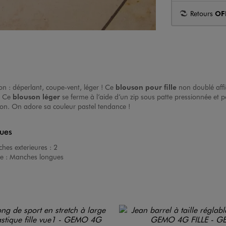
Retours
OF
son : déperlant, coupe-vent, léger ! Ce
blouson pour fille
non doublé affic
r. Ce
blouson léger
se ferme à l’aide d’un zip sous patte pressionnée et
nton. On adore sa couleur pastel tendance !
ques
hes exterieures :
2
e :
Manches longues