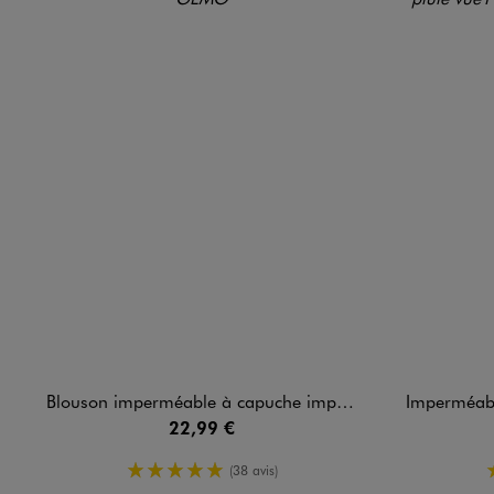
Blouson imperméable à capuche imprimé fille
Imperméable à capuche ave
22,99 €
5/5 de moyenne
(38 avis)