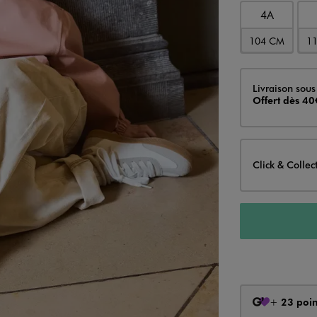
4A
104 CM
1
Livraison
Livraison sous
Offert dès 40
Click & Collec
+
23 poin