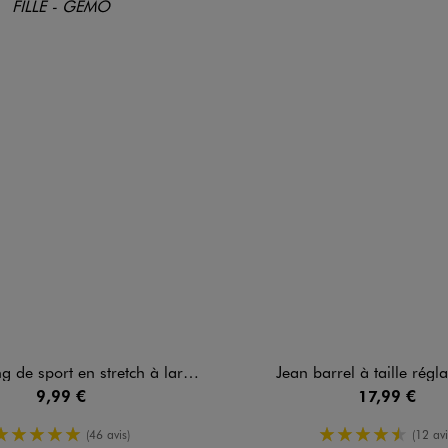
rt en stretch à large ceinture élastique fille
Jean barrel à taille réglab
9,99 €
17,99 €
5/5 de moyenne
4.5/5 de m
(46 avis)
(12 avi