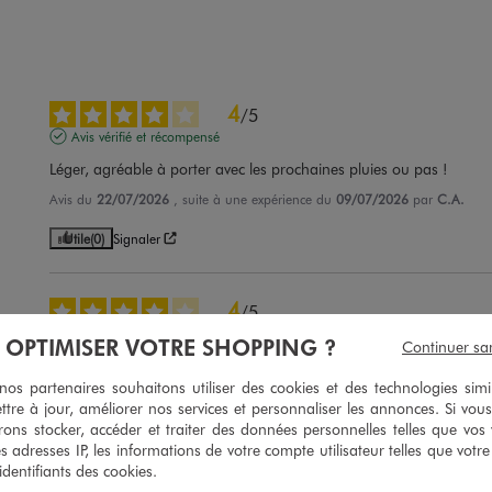
4
/
5
Avis vérifié et récompensé
Léger, agréable à porter avec les prochaines pluies ou pas !
Avis du
22/07/2026
, suite à une expérience du
09/07/2026
par
C.A.
Utile
(0)
Signaler
4
/
5
Avis vérifié et récompensé
À OPTIMISER VOTRE SHOPPING ?
Continuer sa
pas de doublure à l'intérieur
s partenaires souhaitons utiliser des cookies et des technologies simi
Avis du
10/07/2026
, suite à une expérience du
26/06/2026
par
Michelle 
ttre à jour, améliorer nos services et personnaliser les annonces. Si vous
ons stocker, accéder et traiter des données personnelles telles que vos v
Utile
(0)
Signaler
es adresses IP, les informations de votre compte utilisateur telles que votr
 identifiants des cookies.