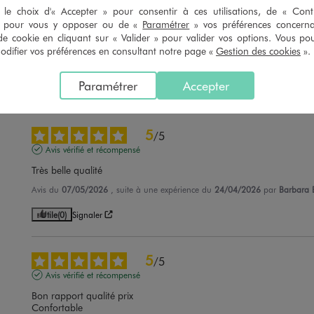
5
/
5
le choix d'« Accepter » pour consentir à ces utilisations, de « Con
» pour vous y opposer ou de «
Paramétrer
» vos préférences concern
Avis vérifié et récompensé
de cookie en cliquant sur « Valider » pour valider vos options. Vous po
Cadeau pour une petite princesse qui a aimé la couleur originale.
ifier vos préférences en consultant notre page «
Gestion des cookies
».
Avis du
17/05/2026
, suite à une expérience du
05/05/2026
par
Caroline 
Paramétrer
Accepter
Utile
(0)
Signaler
5
/
5
Avis vérifié et récompensé
Très belle qualité
Avis du
07/05/2026
, suite à une expérience du
24/04/2026
par
Barbara 
Utile
(0)
Signaler
5
/
5
Avis vérifié et récompensé
Bon rapport qualité prix 

Confortable