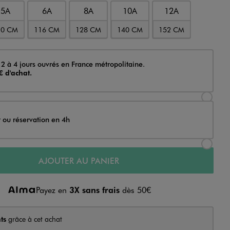
5A
6A
8A
10A
12A
10 CM
116 CM
128 CM
140 CM
152 CM
 2 à 4 jours ouvrés en France métropolitaine.
€ d'achat.
Sélectionner l’option de livraison Achat et li
t ou réservation en 4h
Sélectionner l’option de livraison Achat et r
AJOUTER AU PANIER
Payez en
3X sans frais
dès 50€
ts
grâce à cet achat