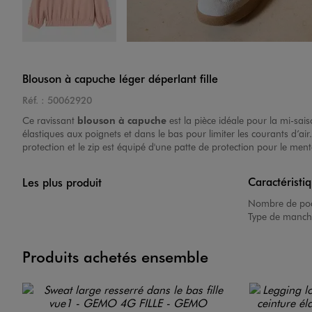
Image 4 sur 4
Blouson à capuche léger déperlant fille
Réf. :
50062920
Ce ravissant
blouson à capuche
est la pièce idéale pour la mi-sai
élastiques aux poignets et dans le bas pour limiter les courants d’ai
protection et le zip est équipé d'une patte de protection pour le me
Caractéristi
Les plus produit
Nombre de poc
Type de manch
Produits achetés ensemble