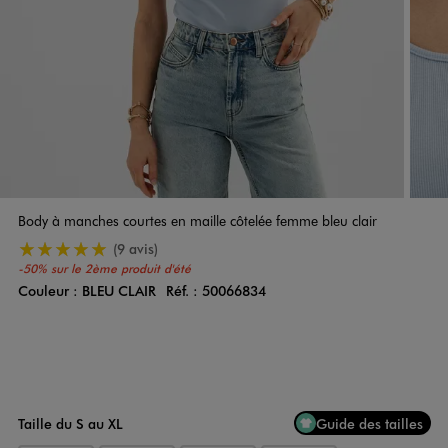
Body à manches courtes en maille côtelée femme bleu clair
5/5 de moyenne
(9 avis)
-50% sur le 2ème produit d'été
Couleur :
BLEU CLAIR
Réf. :
50066834
Couleur
Choisissez votre Couleur
Taille du S au XL
Guide des tailles