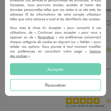
améliorer nos services et personnaliser les annonces. Si vous
Avis vérifié et récompensé
l'acceptez, nous pourrons stocker, accéder et traiter des
données personnelles telles que vos visites à ce site web, les
Parfait, taille très bien, agréabl
à porter
adresses IP, les informations de votre compte utilisateur
telles que votre adresse e-mail et les identifiants des cookies.
Avis du
02/08/2026
, suite à une
Basé sur
9
avis soumis à un
expérience du
20/07/2026
par
A.
contrôle
Vous avez le choix d'« Accepter » pour consentir à ces
Voir tous les avis sur ce site
utilisations, de « Continuer sans accepter » pour vous y
Utile
(0)
Signaler
opposer ou de «
Paramétrer
» vos préférences concernant
5
étoiles
9
chaque catégorie de cookie en cliquant sur « Valider » pour
4
étoiles
0
valider vos options. Vous pouvez à tout moment modifier
5
/
vos préférences en consultant notre page «
Gestion
3
étoiles
0
Avis vérifié et récompensé
des cookies
».
2
étoiles
0
Très très bien
1
étoile
0
Accepter
Avis du
24/07/2026
, suite à une
Trier les avis
expérience du
11/07/2026
par
Marie-Helene B.
Paramétrer
Utile
(0)
Signaler
5
/
Avis vérifié et récompensé