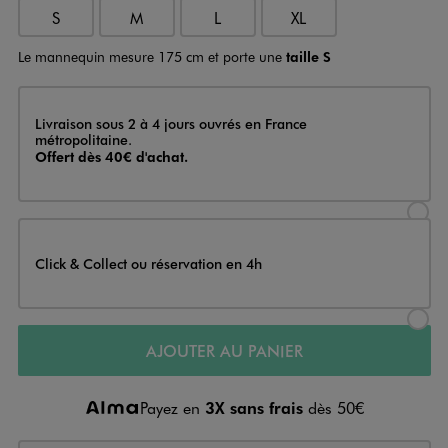
S
M
L
XL
Le mannequin mesure 175 cm et porte une
taille S
Livraison
Livraison sous 2 à 4 jours ouvrés en France
métropolitaine.
Offert dès 40€ d'achat.
Sélectionner l’option de livraison
Click & Collect ou réservation en 4h
Sélectionner l’option de livraiso
AJOUTER AU PANIER
Payez en
3X sans frais
dès 50€