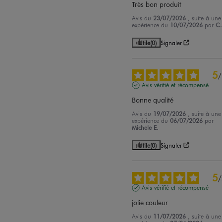
Très bon produit
Avis du
23/07/2026
, suite à une
expérience du
10/07/2026
par
C.
Utile
(0)
Signaler
5
/
Avis vérifié et récompensé
Bonne qualité
Avis du
19/07/2026
, suite à une
expérience du
06/07/2026
par
Michele E.
Utile
(0)
Signaler
5
/
Avis vérifié et récompensé
jolie couleur
Avis du
11/07/2026
, suite à une