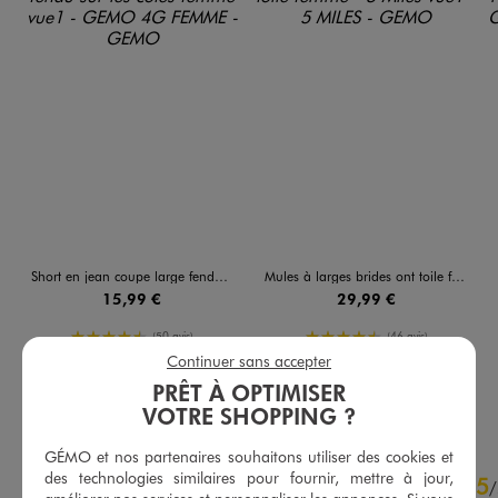
Short en jean coupe large fendu sur les côtés femme
Mules à larges brides ont toile femme - 5 Miles
15,99 €
29,99 €
4.5/5 de moyenne
4.5/5 de moyenne
(50 avis)
(46 avis)
Continuer sans accepter
PRÊT À OPTIMISER
AU PANIER
AU PANIER
AJOUTER
AJOUTER
VOTRE SHOPPING ?
GÉMO et nos partenaires souhaitons utiliser des cookies et
5
des technologies similaires pour fournir, mettre à jour,
5
/
5
/