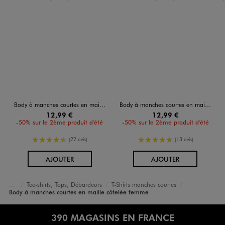
Body à manches courtes en maille côtelée femme
Body à manches courtes en maille côtelée femme
12,99 €
12,99 €
-50% sur le 2ème produit d'été
-50% sur le 2ème produit d'été
4.5/5 de moyenne
5/5 de moyenne
(22 avis)
(13 avis)
AU PANIER
AU PANIER
AJOUTER
AJOUTER
Tee-shirts, Tops, Débardeurs
T-Shirts manches courtes
Accueil
Femme
Vêtements
Body à manches courtes en maille côtelée femme
390 MAGASINS EN FRANCE