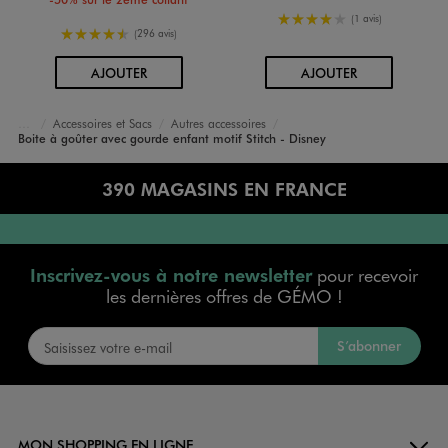
4/5 de moyenne
(1 avis)
4.5/5 de moyenne
(296 avis)
AU PANIER
AU PANIER
AJOUTER
AJOUTER
Accessoires et Sacs
Autres accessoires
Accueil
Fille
Boite à goûter avec gourde enfant motif Stitch - Disney
390 MAGASINS EN FRANCE
Inscrivez-vous à notre newsletter
pour recevoir
les dernières offres de GÉMO !
S’abonner
MON SHOPPING EN LIGNE