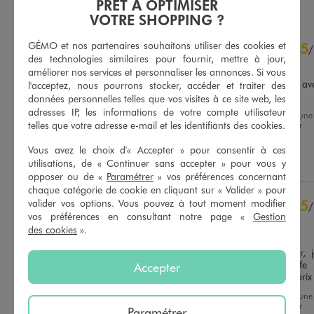
PRÊT À OPTIMISER
VOTRE SHOPPING ?
4.7
GÉMO et nos partenaires souhaitons utiliser des cookies et
5
/
5
/
des technologies similaires pour fournir, mettre à jour,
Avis vérifié et récompensé
améliorer nos services et personnaliser les annonces. Si vous
Oui très satisfaite on verra ave
l'acceptez, nous pourrons stocker, accéder et traiter des
le temps pour la qualité
données personnelles telles que vos visites à ce site web, les
adresses IP, les informations de votre compte utilisateur
Avis du
07/07/2026
, suite à une
Basé sur
18
avis soumis à un
telles que votre adresse e-mail et les identifiants des cookies.
expérience du
24/06/2026
par
contrôle
Laurette L.
Voir tous les avis sur ce site
Vous avez le choix d'« Accepter » pour consentir à ces
Utile
(0)
Signaler
utilisations, de « Continuer sans accepter » pour vous y
5
étoiles
13
opposer ou de «
Paramétrer
» vos préférences concernant
4
étoiles
4
chaque catégorie de cookie en cliquant sur « Valider » pour
3
étoiles
1
valider vos options. Vous pouvez à tout moment modifier
5
/
vos préférences en consultant notre page «
Gestion
2
étoiles
0
Avis vérifié et récompensé
des cookies
».
1
étoile
0
Ma fille a craqué sur cette 
gourde et sa boite a goûter,  j
Trier les avis
trouve mignon et fait le taffe 

Accepter
Très bon rapport qualité/ prix
Avis du
15/06/2026
, suite à une
expérience du
30/05/2026
par
Paramétrer