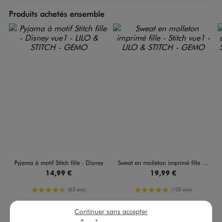
Produits achetés ensemble
Pyjama à motif Stitch fille - Disney
Sweat en molleton imprimé fille - Stitch
14,99 €
19,99 €
4.5/5 de moyenne
5/5 de moyenne
(63 avis)
(100 avis)
Continuer sans accepter
AU PANIER
AU PANIER
AJOUTER
AJOUTER