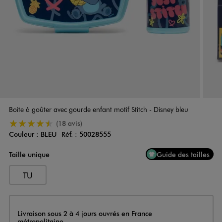
Boite à goûter avec gourde enfant motif Stitch - Disney bleu
4.5/5 de moyenne
(18 avis)
Couleur :
BLEU
Réf. :
50028555
Couleur
Choisissez votre Couleur
Taille unique
Guide des tailles
TU
Livraison
Livraison sous 2 à 4 jours ouvrés en France
métropolitaine.