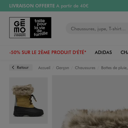
LIVRAISON OFFERTE
A partir de 40€
Aller au contenu principal
Aller à la navigation
RETRAIT ET LIVRAISON OFFERTE
en magasin
Votre recherche
RÉSERVATION GRATUITE
4h en magasin
Retours OFFERTS
pendant 30 jours
-50% SUR LE 2ÈME PRODUIT D'ÉTÉ*
ADIDAS
CH
Retour
Accueil
Garçon
Chaussures
Bottes de pluie
Image 1 sur 6