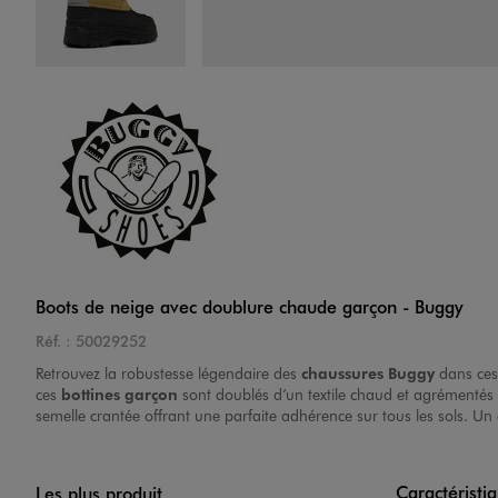
Image 4 sur 6
Image 5 sur 6
Boots de neige avec doublure chaude garçon - Buggy
Réf. :
50029252
Retrouvez la robustesse légendaire des
chaussures Buggy
dans ce
ces
bottines garçon
sont doublés d’un textile chaud et agrémentés d
semelle crantée offrant une parfaite adhérence sur tous les sols. Un 
Image 6 sur 6
Caractéristi
Les plus produit