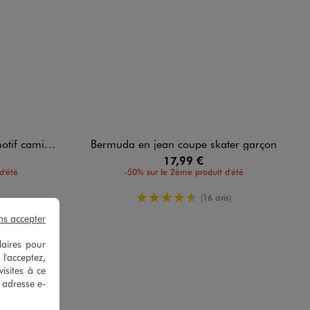
mion garçon
Bermuda en jean coupe skater garçon
17,99 €
d'été
-50% sur le 2ème produit d'été
4.5/5 de moyenne
(16 avis)
ns accepter
laires pour
 l'acceptez,
isites à ce
e adresse e-
s