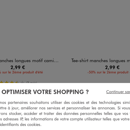
ches longues motif camion garçon
Tee-shirt manches longues motif ca
2,99 €
2,99 €
 sur le 2ème produit d'été
-50% sur le 2ème produit 
3.5/5 de moyenne
(3 avis)
À OPTIMISER VOTRE SHOPPING ?
Continuer sa
s partenaires souhaitons utiliser des cookies et des technologies simi
ttre à jour, améliorer nos services et personnaliser les annonces. Si vous
5
/
5
ons stocker, accéder et traiter des données personnelles telles que vos v
Avis vérifié et récompensé
es adresses IP, les informations de votre compte utilisateur telles que votr
 identifiants des cookies.
Très bonne chaussures pour enfant ma. Fille adore ses chaussure