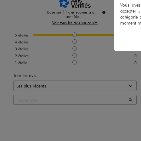
Vous avez 
accepter 
Basé sur
11
avis soumis à un
catégorie 
contrôle
moment mod
Voir tous les avis sur ce site
5
étoiles
11
4
étoiles
0
3
étoiles
0
2
étoiles
0
1
étoile
0
Trier les avis