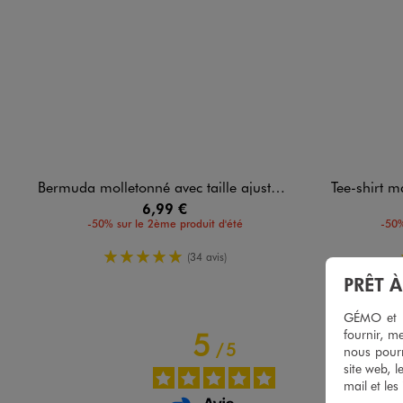
Bermuda molletonné avec taille ajustable garçon
Tee-shirt man
6,99 €
-50% sur le 2ème produit d'été
-50%
5/5 de moyenne
(34 avis)
PRÊT 
GÉMO et no
fournir, me
5
/
5
nous pourr
site web, l
mail et les