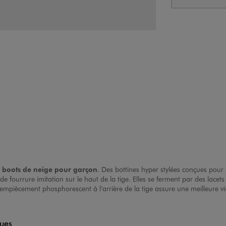
s
b
oots de neige pour garçon
. Des bottines hyper stylées conçues pour 
e fourrure imitation sur le haut de la tige. Elles se ferment par des lace
empiècement phosphorescent à l’arrière de la tige assure une meilleure visi
ques