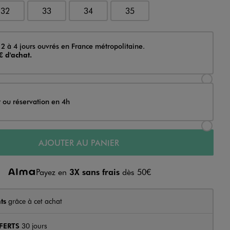
32
33
34
35
 2 à 4 jours ouvrés en France métropolitaine.
€ d'achat.
Sélectionner l’option de livraison Achat et li
t ou réservation en 4h
Sélectionner l’option de livraison Achat et r
AJOUTER AU PANIER
Payez en
3X sans frais
dès 50€
ts
grâce à cet achat
FERTS
30 jours