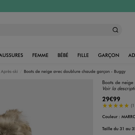
AUSSURES
FEMME
BÉBÉ
FILLE
GARÇON
A
, Après-ski
Boots de neige avec doublure chaude garçon - Buggy
Boots de neige
Voir la descript
29€99
5/5 de moyenn
(1
Couleur :
MARRO
Couleur
Choisissez votre 
Taille du 31 au 3