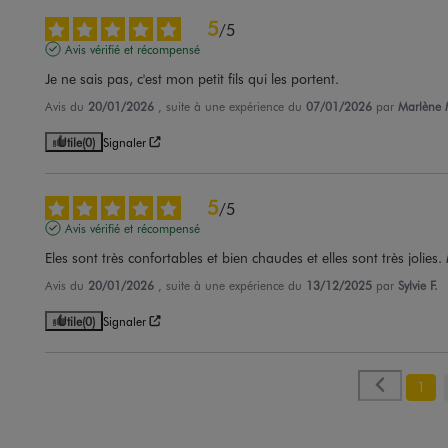
5
/
5
Avis vérifié et récompensé
Je ne sais pas, c'est mon petit fils qui les portent.
Avis du
20/01/2026
, suite à une expérience du
07/01/2026
par
Marlène 
Utile
(0)
Signaler
5
/
5
Avis vérifié et récompensé
Eles sont très confortables et bien chaudes et elles sont très jolies. 
Avis du
20/01/2026
, suite à une expérience du
13/12/2025
par
Sylvie F.
Utile
(0)
Signaler
1