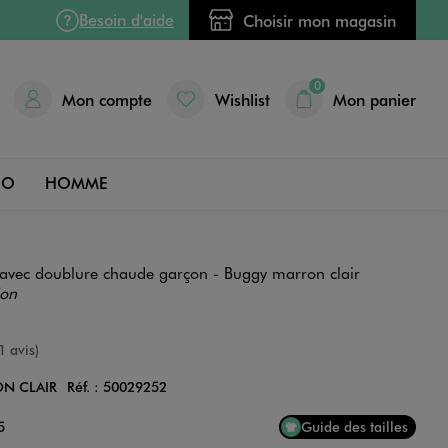
Besoin d'aide
Choisir mon magasin
0
Mon compte
Wishlist
Mon panier
DO
HOMME
 avec doublure chaude garçon - Buggy marron clair
ion
e
1 avis)
N CLAIR
Réf. :
50029252
Couleur
5
Guide des tailles