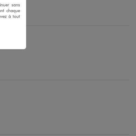
tinuer sans
 L.
ant chaque
uvez à tout