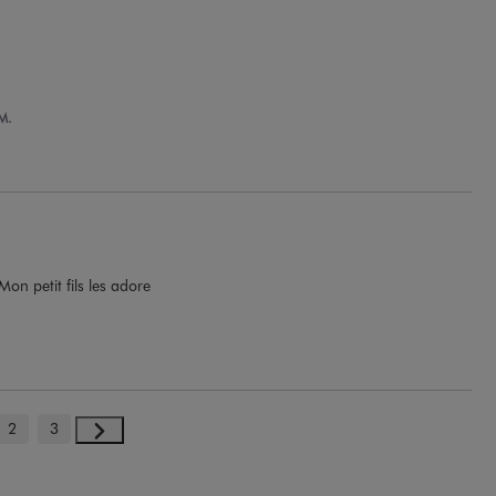
M.
Mon petit fils les adore
2
3