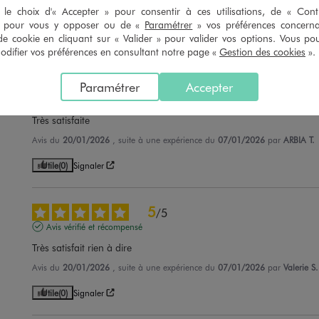
le choix d'« Accepter » pour consentir à ces utilisations, de « Con
Avis du
02/03/2026
, suite à une expérience du
17/02/2026
par
Alexandre
» pour vous y opposer ou de «
Paramétrer
» vos préférences concern
de cookie en cliquant sur « Valider » pour valider vos options. Vous po
Utile
(0)
Signaler
ifier vos préférences en consultant notre page «
Gestion des cookies
».
5
/
5
Paramétrer
Accepter
Avis vérifié et récompensé
Très satisfaite
Avis du
20/01/2026
, suite à une expérience du
07/01/2026
par
ARBIA T.
Utile
(0)
Signaler
5
/
5
Avis vérifié et récompensé
Très satisfait rien à dire
Avis du
20/01/2026
, suite à une expérience du
07/01/2026
par
Valerie S.
Utile
(0)
Signaler