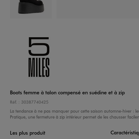
Image 4 sur 6
Image 5 sur 6
Boots femme à talon compensé en suédine et à zip
Réf. :
30387740425
La tendance à ne pas manquer pour cette saison automne-hiver : l
Pratique, une fermeture à zip intérieur permet de les chausser facile
Caractéristi
Les plus produit
Image 6 sur 6