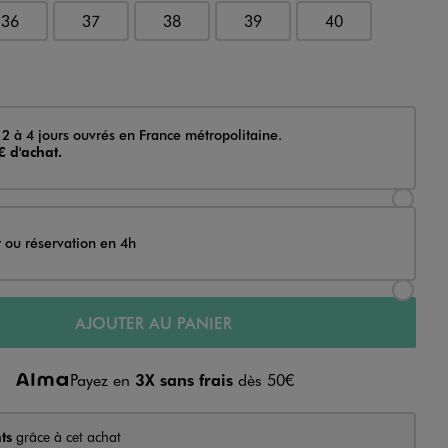
36
37
38
39
40
 2 à 4 jours ouvrés en France métropolitaine.
€ d'achat.
Sélectionner l’option de livraison Achat et li
t ou réservation en 4h
Sélectionner l’option de livraison Achat et r
AJOUTER AU PANIER
Payez en
3X sans frais
dès 50€
ts
grâce à cet achat