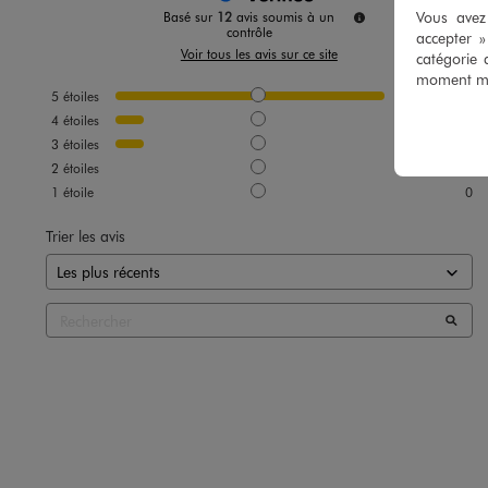
Vous avez 
Basé sur
12
avis soumis à un
contrôle
accepter 
Voir tous les avis sur ce site
catégorie 
moment mod
5
étoiles
10
4
étoiles
1
3
étoiles
1
2
étoiles
0
1
étoile
0
Trier les avis