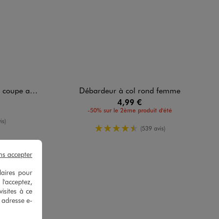
e grande taille
Débardeur à col rond femme
4,99 €
-50% sur le 2ème produit d'été
yenne
is)
4.5/5 de moyenne
(539 avis)
ns accepter
laires pour
 l'acceptez,
isites à ce
e adresse e-