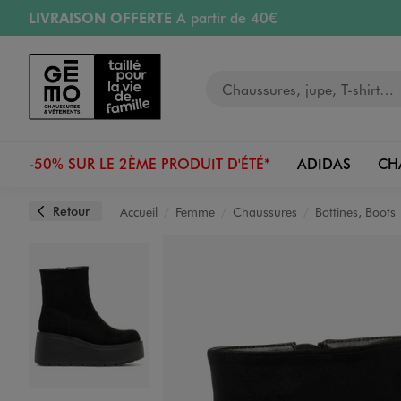
LIVRAISON OFFERTE
A partir de 40€
Aller au contenu principal
Aller à la navigation
RETRAIT ET LIVRAISON OFFERTE
en magasin
Votre recherche
RÉSERVATION GRATUITE
4h en magasin
Retours OFFERTS
pendant 30 jours
-50% SUR LE 2ÈME PRODUIT D'ÉTÉ*
ADIDAS
CH
Retour
Accueil
Femme
Chaussures
Bottines, Boots
Image 1 sur 6