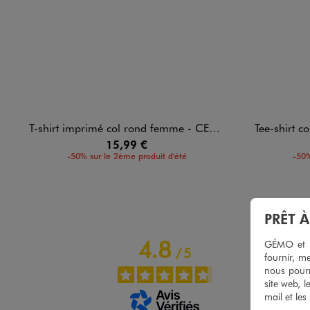
T-shirt imprimé col rond femme - CELINE DION
Tee-shirt col 
15,99 €
-50% sur le 2ème produit d'été
-50%
PRÊT 
4.8
GÉMO et no
/
5
fournir, me
nous pourr
site web, l
mail et les