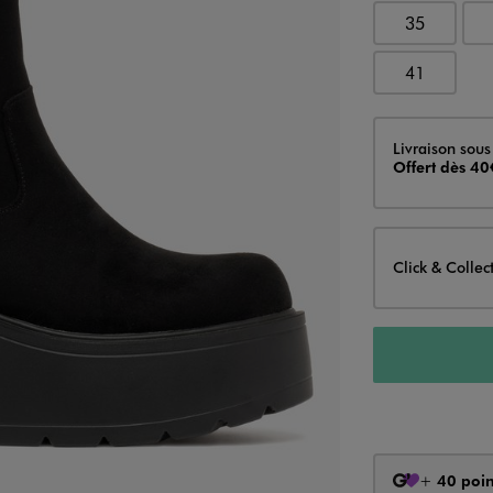
35
41
Livraison
Livraison sous
Offert dès 40
Click & Collec
+
40 poin