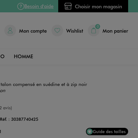
Besoin d'aide
Choisir mon magasin
0
Mon compte
Wishlist
Mon panier
DO
HOMME
talon compensé en suédine et à zip noir
ion
e
2 avis)
Réf. :
30387740425
Couleur
1
Guide des tailles