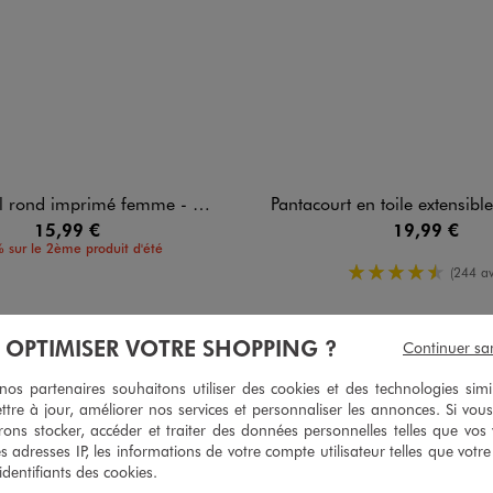
rond imprimé femme - Celine Dion
Pantacourt en toile extensible coupe ajustée femm
15,99 €
19,99 €
 sur le 2ème produit d'été
4.5/5 de mo
(244 av
À OPTIMISER VOTRE SHOPPING ?
Continuer sa
s partenaires souhaitons utiliser des cookies et des technologies simi
4
/
5
ttre à jour, améliorer nos services et personnaliser les annonces. Si vous
Avis vérifié et récompensé
ons stocker, accéder et traiter des données personnelles telles que vos v
es adresses IP, les informations de votre compte utilisateur telles que votr
Gagne en grandeur avec le talon compensé qui est bien stable. 

 identifiants des cookies.
Bon maintien de la cheville 
