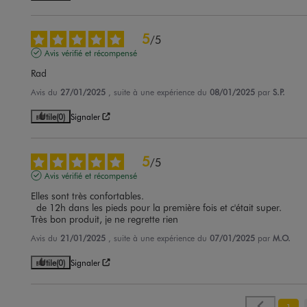
5
/
5
Avis vérifié et récompensé
Rad
Avis du
27/01/2025
, suite à une expérience du
08/01/2025
par
S.P.
Utile
(0)
Signaler
5
/
5
Avis vérifié et récompensé
Elles sont très confortables.

  de 12h dans les pieds pour la première fois et c'était super. 

Très bon produit, je ne regrette rien
Avis du
21/01/2025
, suite à une expérience du
07/01/2025
par
M.O.
Utile
(0)
Signaler