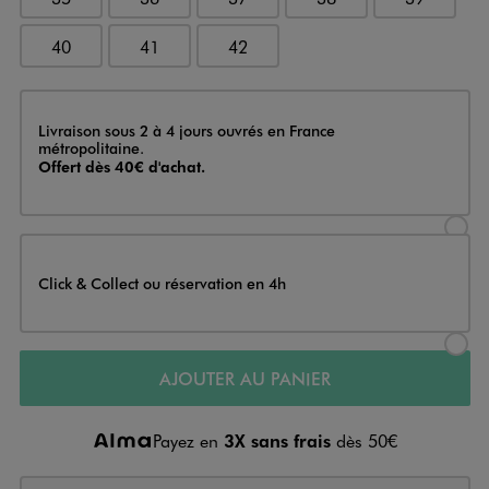
40
41
42
Livraison
Livraison sous 2 à 4 jours ouvrés en France
métropolitaine.
Offert dès 40€ d'achat.
Sélectionner l’option de livraison
Click & Collect ou réservation en 4h
Sélectionner l’option de livraiso
AJOUTER AU PANIER
Payez en
3X sans frais
dès 50€