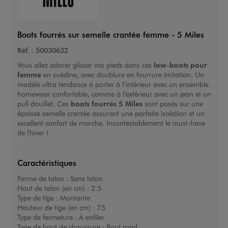
Boots fourrés sur semelle crantée femme - 5 Miles
Réf. :
50030632
Vous allez adorer glisser vos pieds dans ces
low-boots pour
femme
en suédine, avec doublure en fourrure imitation. Un
modèle ultra tendance à porter à l’intérieur avec un ensemble
homewear confortable, comme à l’extérieur avec un jean et un
pull douillet. Ces
boots fourrés
5 Miles
sont posés sur une
épaisse semelle crantée assurant une parfaite isolation et un
excellent confort de marche. Incontestablement le must-have
de l'hiver !
Caractéristiques
Forme de talon :
Sans talon
Haut de talon (en cm) :
2.5
Type de tige :
Montante
Hauteur de tige (en cm) :
7.5
Type de fermeture :
À enfiler
Type de bout de chaussure :
Bout rond