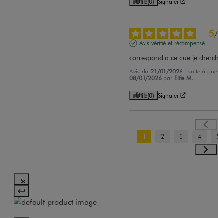
Utile
(0)
Signaler
5
/
Avis vérifié et récompensé
correspond a ce que je cherch
Avis du
21/01/2026
, suite à un
08/01/2026
par
Elfie M.
Utile
(0)
Signaler
1
2
3
4