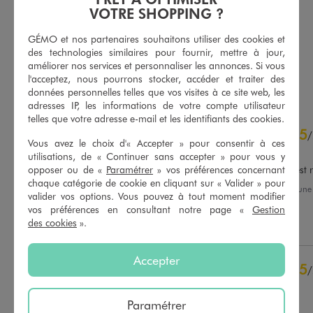
Tee-shirt col rond imprimé femme - Celine Dion
Pantacourt en toile extensible coupe ajustée femme grande taille
VOTRE SHOPPING ?
15,99 €
19,99 €
-50% sur le 2ème produit d'été
GÉMO et nos partenaires souhaitons utiliser des cookies et
4.5/5 de moyenne
(244 avis)
des technologies similaires pour fournir, mettre à jour,
améliorer nos services et personnaliser les annonces. Si vous
AU PANIER
AU PANIER
l'acceptez, nous pourrons stocker, accéder et traiter des
AJOUTER
AJOUTER
données personnelles telles que vos visites à ce site web, les
adresses IP, les informations de votre compte utilisateur
telles que votre adresse e-mail et les identifiants des cookies.
4.6
5
/
5
/
Vous avez le choix d'« Accepter » pour consentir à ces
Avis vérifié et récompensé
utilisations, de « Continuer sans accepter » pour vous y
opposer ou de «
Paramétrer
» vos préférences concernant
Très bon produit. Ma fille est r
chaque catégorie de cookie en cliquant sur « Valider » pour
Avis du
10/04/2026
, suite à un
valider vos options. Vous pouvez à tout moment modifier
28/03/2026
par
Laetitia G.
Basé sur
54
avis soumis à un
vos préférences en consultant notre page «
Gestion
contrôle
des cookies
».
Utile
(0)
Signaler
Voir tous les avis sur ce site
5
étoiles
40
Accepter
5
/
4
étoiles
11
Avis vérifié et récompensé
3
étoiles
2
2
étoiles
0
Paramétrer
Confortable