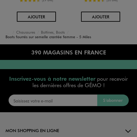
(29 avis)
(20 avis)
AU PANIER
AU PANIER
AJOUTER
AJOUTER
Chaussures
Bottines, Boots
Accueil
Femme
Boots fourrés sur semelle crantée femme - 5 Miles
390 MAGASINS EN FRANCE
Inscrivez-vous à notre newsletter
pour recevoir
les dernières offres de GÉMO !
S’abonner
MON SHOPPING EN LIGNE