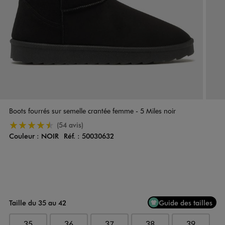
Boots fourrés sur semelle crantée femme - 5 Miles noir
4.5/5 de moyenne
(54 avis)
Couleur :
NOIR
Réf. :
50030632
Couleur
Choisissez votre Couleur
Taille du 35 au 42
Guide des tailles
35
36
37
38
39