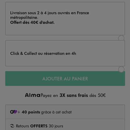
Livraison
Livraison sous 2 à 4 jours ouvrés en France
métropolitaine.
Offert dès 40€ d'achat.
Sélectionner l’option de livraison
Click & Collect ou réservation en 4h
Sélectionner l’option de livraiso
AJOUTER AU PANIER
Payez en
3X sans frais
dès 50€
+
40 points
grâce à cet achat
Retours
OFFERTS
30 jours