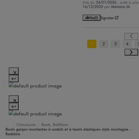
Avis du
24/01/2026
, suite à un
16/12/2025
par
Manana M.
Utile
(0)
Signaler
1
2
3
4
Chaussures
Boots, Bottillons
Garçon
Boots garçon montantes à scratch et à lacets élastiques style montagne -
Accueil
Redskins