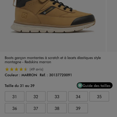
Boots garçon montantes à scratch et à lacets élastiques style
montagne - Redskins marron
4.5/5 de moyenne
(49 avis)
Couleur :
MARRON
Réf. :
30137720091
Couleur
Choisissez votre Couleur
Taille du 31 au 39
Guide des tailles
31
32
33
34
35
36
37
38
39