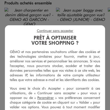
Produits achetés ensemble
Continuer sans accepter
PRÊT À OPTIMISER
VOTRE SHOPPING ?
GÉMO et nos partenaires souhaitons utiliser des cookies et
des technologies similaires pour fournir, mettre à jour,
améliorer nos services et personnaliser les annonces. Si vous
l'acceptez, nous pourrons stocker, accéder et traiter des
données personnelles telles que vos visites à ce site web, les
adresses IP, les informations de votre compte utilisateur
Jean charpentier en denim délavé garçon
Jean super baggy avec taille ajustable garçon
telles que votre adresse e-mail et les identifiants des cookies.
19,99 €
24,99 €
Vous avez le choix d'« Accepter » pour consentir à ces
4.5/5 de moyenne
4.5/5 de moyenne
(55 avis)
(5 avis)
utilisations, de « Continuer sans accepter » pour vous y
opposer ou de «
Paramétrer
» vos préférences concernant
chaque catégorie de cookie en cliquant sur « Valider » pour
AU PANIER
AU PANIER
AJOUTER
AJOUTER
valider vos options. Vous pouvez à tout moment modifier