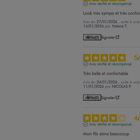
Avis vérifié et récompensé
Look très sympa et très confo
Avis du
27/01/2026
, suite à un
14/01/2026
par
Helene T.
Utile
(0)
Signaler
5
/
Avis vérifié et récompensé
Très belle et confortable
Avis du
24/01/2026
, suite à un
11/01/2026
par
NICOLAS P.
Utile
(0)
Signaler
4
/
Avis vérifié et récompensé
Mon fils aime beaucoup