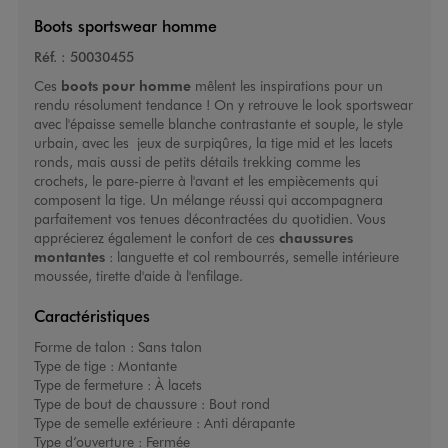
Boots sportswear homme
Réf. :
50030455
Ces
boots pour homme
mêlent les inspirations pour un
rendu résolument tendance ! On y retrouve le look sportswear
avec l'épaisse semelle blanche contrastante et souple, le style
urbain, avec les jeux de surpiqûres, la tige mid et les lacets
ronds, mais aussi de petits détails trekking comme les
crochets, le pare-pierre à l'avant et les empiècements qui
composent la tige. Un mélange réussi qui accompagnera
parfaitement vos tenues décontractées du quotidien. Vous
apprécierez également le confort de ces
chaussures
montantes
: languette et col rembourrés, semelle intérieure
moussée, tirette d'aide à l'enfilage.
Caractéristiques
Forme de talon :
Sans talon
Type de tige :
Montante
Type de fermeture :
À lacets
Type de bout de chaussure :
Bout rond
Type de semelle extérieure :
Anti dérapante
Type d’ouverture :
Fermée