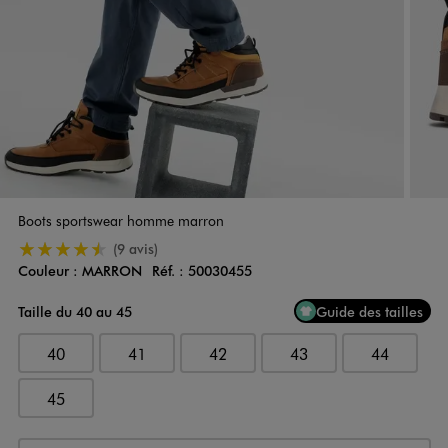
Boots sportswear homme marron
4.5/5 de moyenne
(9 avis)
Couleur :
MARRON
Réf. :
50030455
Couleur
Choisissez votre Couleur
Taille du 40 au 45
Guide des tailles
40
41
42
43
44
45