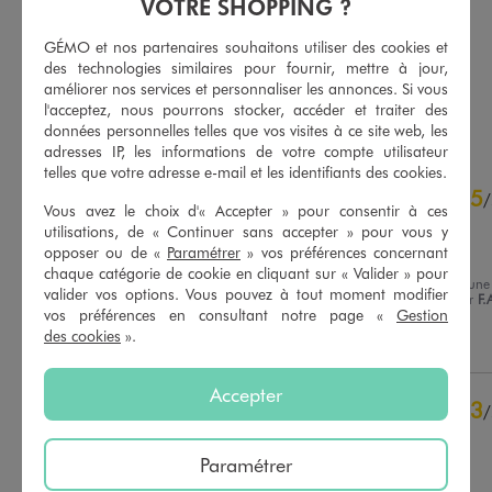
VOTRE SHOPPING ?
-50% sur le 2ème produit d'été
5/5 de moyenne
(6 avis)
GÉMO et nos partenaires souhaitons utiliser des cookies et
5/5 de moyenne
(161 avis)
des technologies similaires pour fournir, mettre à jour,
améliorer nos services et personnaliser les annonces. Si vous
l'acceptez, nous pourrons stocker, accéder et traiter des
AU PANIER
AU PANIER
AJOUTER
AJOUTER
données personnelles telles que vos visites à ce site web, les
adresses IP, les informations de votre compte utilisateur
telles que votre adresse e-mail et les identifiants des cookies.
4.7
5
/
5
/
Vous avez le choix d'« Accepter » pour consentir à ces
Avis vérifié et récompensé
utilisations, de « Continuer sans accepter » pour vous y
opposer ou de «
Paramétrer
» vos préférences concernant
Jolie article
chaque catégorie de cookie en cliquant sur « Valider » pour
Avis du
22/03/2026
, suite à une
valider vos options. Vous pouvez à tout moment modifier
expérience du
05/03/2026
par
F.
Basé sur
9
avis soumis à un
vos préférences en consultant notre page «
Gestion
contrôle
des cookies
».
Utile
(0)
Signaler
Voir tous les avis sur ce site
5
étoiles
7
Accepter
3
/
4
étoiles
1
Avis vérifié et récompensé
3
étoiles
1
2
étoiles
0
Paramétrer
rigide
1
étoile
0