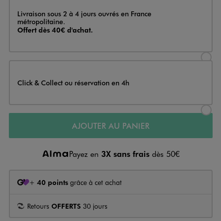
Livraison
Livraison sous 2 à 4 jours ouvrés en France
métropolitaine.
Offert dès 40€ d'achat.
Sélectionner l’option de livraison
Click & Collect ou réservation en 4h
Sélectionner l’option de livraiso
AJOUTER AU PANIER
Payez en
3X sans frais
dès 50€
+
40 points
grâce à cet achat
Retours
OFFERTS
30 jours