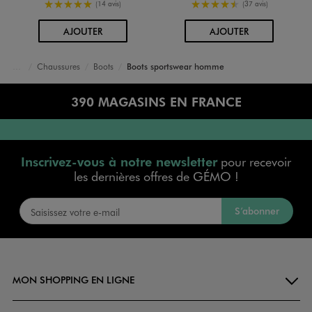
5/5 de moyenne
4.5/5 de moyenne
(14 avis)
(37 avis)
AU PANIER
AU PANIER
AJOUTER
AJOUTER
Chaussures
Boots
Boots sportswear homme
Accueil
Homme
390 MAGASINS EN FRANCE
Inscrivez-vous à notre newsletter
pour recevoir
les dernières offres de GÉMO !
S’abonner
MON SHOPPING EN LIGNE