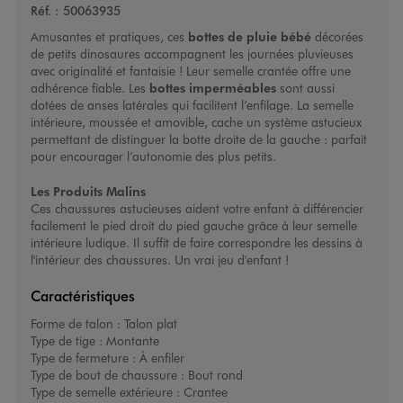
Réf. :
50063935
Amusantes et pratiques, ces
bottes de pluie bébé
décorées
de petits dinosaures accompagnent les journées pluvieuses
avec originalité et fantaisie ! Leur semelle crantée offre une
adhérence fiable. Les
bottes imperméables
sont aussi
dotées de anses latérales qui facilitent l’enfilage. La semelle
intérieure, moussée et amovible, cache un système astucieux
permettant de distinguer la botte droite de la gauche : parfait
pour encourager l’autonomie des plus petits.
Les Produits Malins
Ces chaussures astucieuses aident votre enfant à différencier
facilement le pied droit du pied gauche grâce à leur semelle
intérieure ludique. Il suffit de faire correspondre les dessins à
l'intérieur des chaussures. Un vrai jeu d'enfant !
Caractéristiques
Forme de talon :
Talon plat
Type de tige :
Montante
Type de fermeture :
À enfiler
Type de bout de chaussure :
Bout rond
Type de semelle extérieure :
Crantee