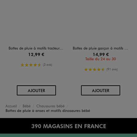
Bottes de pluie à motifs tracteurs bébé garçon - Little Love
Bottes de pluie garçon à motifs dinosaures avec anses
12,99 €
14,99 €
Taille du 24 au 30
4.5/5 de moyenne
(3 avis)
4.5/5 de moyenne
(91 avis)
AU PANIER
AU PANIER
AJOUTER
AJOUTER
Accueil
Bébé
Chaussures bébé
Bottes de pluie à anses et motifs dinosaures bébé
390 MAGASINS EN FRANCE