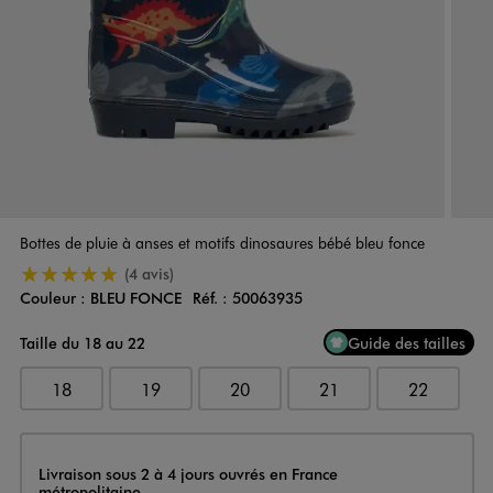
Bottes de pluie à anses et motifs dinosaures bébé bleu fonce
5/5 de moyenne
(4 avis)
Couleur :
BLEU FONCE
Réf. :
50063935
Couleur
Choisissez votre Couleur
Taille du 18 au 22
Guide des tailles
18
19
20
21
22
Livraison
Livraison sous 2 à 4 jours ouvrés en France
métropolitaine.