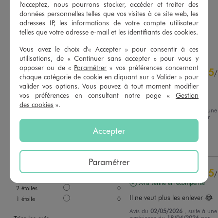
l'acceptez, nous pourrons stocker, accéder et traiter des
données personnelles telles que vos visites à ce site web, les
5/5 de moyenne
4.5/5 de moyenne
(94 avis)
(7 avis)
adresses IP, les informations de votre compte utilisateur
telles que votre adresse e-mail et les identifiants des cookies.
AU PANIER
AU PANIER
AJOUTER
AJOUTER
Vous avez le choix d'« Accepter » pour consentir à ces
utilisations, de « Continuer sans accepter » pour vous y
5
opposer ou de «
Paramétrer
» vos préférences concernant
5
/
5
/
chaque catégorie de cookie en cliquant sur « Valider » pour
Avis vérifié et récompensé
valider vos options. Vous pouvez à tout moment modifier
vos préférences en consultant notre page «
Gestion
bonne qualité !
des cookies
».
Avis du
03/06/2026
, suite à une
expérience du
21/05/2026
par
Basé sur
4
avis soumis à un
Jessica B.
contrôle
Accepter
Voir tous les avis sur ce site
Utile
(0)
Signaler
5
étoiles
4
Paramétrer
4
étoiles
0
5
/
3
étoiles
0
Avis vérifié et récompensé
2
étoiles
0
Il ne veut plus les enlever 😂
1
étoile
0
Avis du
02/05/2026
, suite à une
expérience du
18/04/2026
par