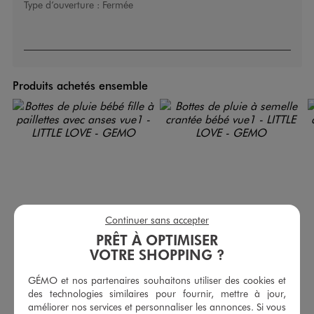
Type d’ouverture :
Fermée
Produits achetés ensemble
Continuer sans accepter
PRÊT À OPTIMISER
VOTRE SHOPPING ?
GÉMO et nos partenaires souhaitons utiliser des cookies et
des technologies similaires pour fournir, mettre à jour,
Bottes de pluie bébé fille à paillettes avec anses
Bottes de pluie à semelle crantée bébé
améliorer nos services et personnaliser les annonces. Si vous
12,99 €
12,99 €