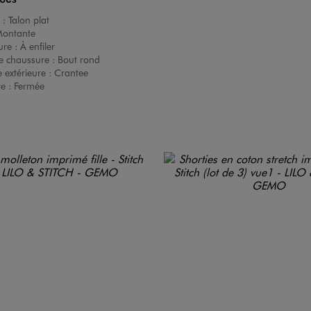
 :
Talon plat
ontante
ure :
À enfiler
e chaussure :
Bout rond
 extérieure :
Crantee
re :
Fermée