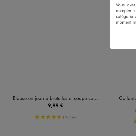
Vous avez 
accepter 
catégorie 
moment mod
Blouse en jean à bretelles et coupe courte fille
Collants
9,99 €
-
5/5 de moyenne
(12 avis)