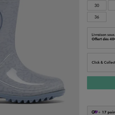
30
36
Livraison
Livraison sous
Offert dès 40
Click & Collec
+
17 poin