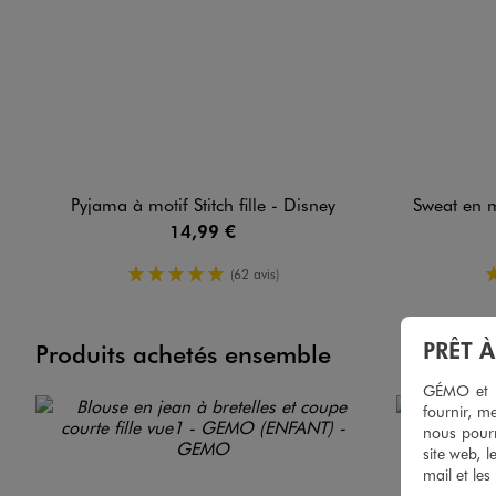
Pyjama à motif Stitch fille - Disney
Sweat en mo
14,99 €
5/5 de moyenne
(62 avis)
PRÊT 
Produits achetés ensemble
GÉMO et no
fournir, me
nous pourr
site web, l
mail et les