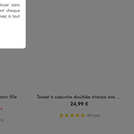
tinuer sans
ant chaque
uvez à tout
ton fille
Sweat à capuche doublée sherpa avec motif Stitch fille - Disney
24,99 €
nt
5/5 de moyenne
(69 avis)
yenne
is)