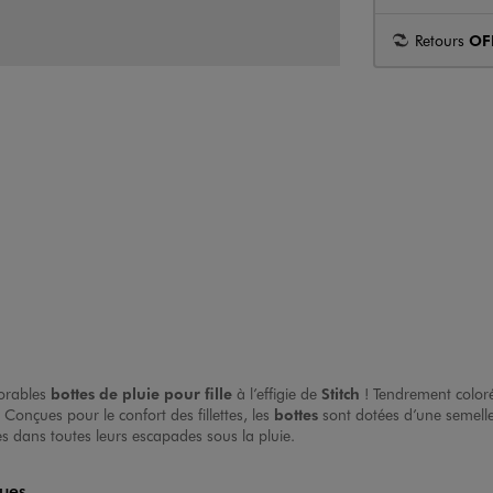
Retours
OF
dorables
bottes de pluie pour fille
à l’effigie de
Stitch
! Tendrement coloré
Conçues pour le confort des fillettes, les
bottes
sont dotées d’une semelle
res dans toutes leurs escapades sous la pluie.
ques