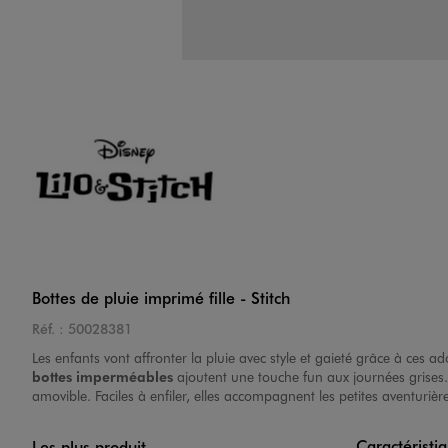
Image 4 sur 6
Image 5 sur 6
Bottes de pluie imprimé fille - Stitch
Réf. :
50028381
Les enfants vont affronter la pluie avec style et gaieté grâce à ces a
bottes imperméables
ajoutent une touche fun aux journées grises. 
amovible. Faciles à enfiler, elles accompagnent les petites aventuriè
Image 6 sur 6
Caractéristi
Les plus produit