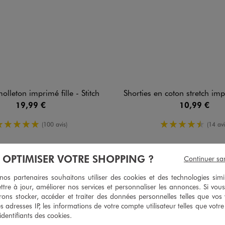
lleton imprimé fille - Stitch
Shorties en coton stretch imprimé fille - Sti
19,99 €
10,99 €
5/5 de moyenne
4.5/5 de m
(100 avis)
(14 avi
À OPTIMISER VOTRE SHOPPING ?
Continuer sa
s partenaires souhaitons utiliser des cookies et des technologies simi
ttre à jour, améliorer nos services et personnaliser les annonces. Si vous
ons stocker, accéder et traiter des données personnelles telles que vos v
es adresses IP, les informations de votre compte utilisateur telles que votr
 identifiants des cookies.