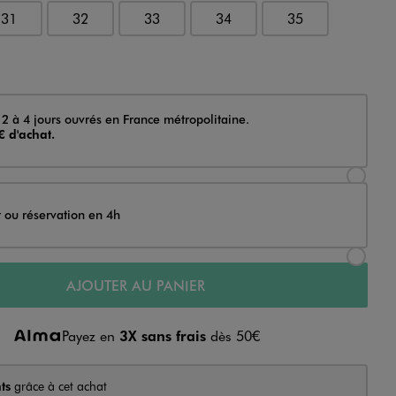
31
32
33
34
35
 2 à 4 jours ouvrés en France métropolitaine.
€ d'achat.
Sélectionner l’option de livraison Achat et li
t ou réservation en 4h
Sélectionner l’option de livraison Achat et r
AJOUTER AU PANIER
Payez en
3X sans frais
dès 50€
ts
grâce à cet achat