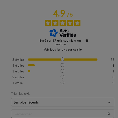
4.9
/
5
Basé sur
37
avis soumis à un
contrôle
Voir tous les avis sur ce site
5
étoiles
33
4
étoiles
3
3
étoiles
1
2
étoiles
0
1
étoile
0
Trier les avis