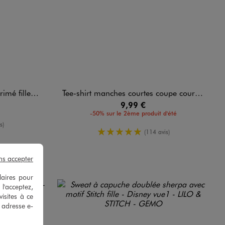
tch (lot de 3)
Tee-shirt manches courtes coupe courte imprimé fille - Stitch
9,99 €
-50% sur le 2ème produit d'été
oyenne
s)
5/5 de moyenne
(114 avis)
ns accepter
laires pour
 l'acceptez,
isites à ce
e adresse e-