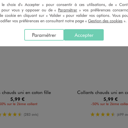
le choix d'« Accepter » pour consentir à ces utilisations, de « Con
» pour vous y opposer ou de «
Paramétrer
» vos préférences concern
de cookie en cliquant sur « Valider » pour valider vos options. Vous po
ifier vos préférences en consultant notre page «
Gestion des cookies
».
Paramétrer
Accepter
 chauds uni en coton fille
Collants chauds uni en co
5,99 €
5,99 €
50% sur le 2ème collant
-50% sur le 2ème colla
4.5/5 de moyenne
4.5/5 de mo
(283 avis)
(699 av