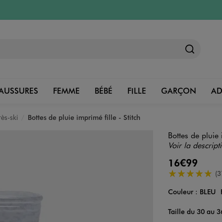
AUSSURES
FEMME
BÉBÉ
FILLE
GARÇON
A
rès-ski
Bottes de pluie imprimé fille - Stitch
Bottes de pluie 
Voir la descript
16€99
5/5 de moyenn
(3
Couleur :
BLEU
Couleur
Choisissez votre 
Taille du 30 au 3