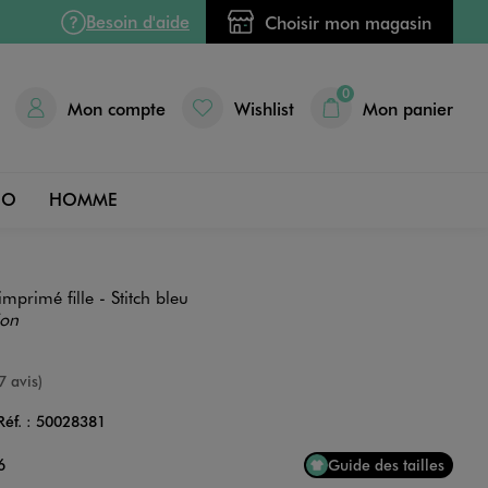
Besoin d'aide
Choisir mon magasin
0
Mon compte
Wishlist
Mon panier
DO
HOMME
imprimé fille - Stitch bleu
ion
e
7 avis)
Réf. :
50028381
Couleur
6
Guide des tailles