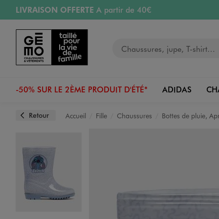
LIVRAISON OFFERTE
A partir de 40€
Aller au contenu principal
Aller à la navigation
RETRAIT ET LIVRAISON OFFERTE
en magasin
Votre recherche
RÉSERVATION GRATUITE
4h en magasin
Retours OFFERTS
pendant 30 jours
-50% SUR LE 2ÈME PRODUIT D'ÉTÉ*
ADIDAS
CH
Retour
Accueil
Fille
Chaussures
Bottes de pluie, Ap
Image 1 sur 6