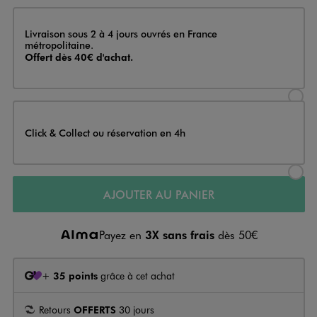
Livraison
Livraison sous 2 à 4 jours ouvrés en France
métropolitaine.
Offert dès 40€ d'achat.
Sélectionner l’option de livraison
Click & Collect ou réservation en 4h
Sélectionner l’option de livraiso
AJOUTER AU PANIER
Payez en
3X sans frais
dès 50€
+
35 points
grâce à cet achat
Retours
OFFERTS
30 jours