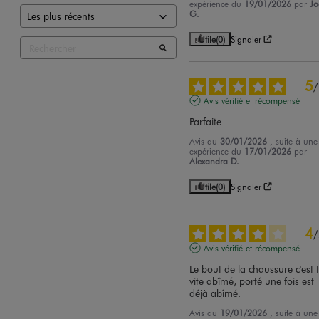
expérience du
19/01/2026
par
Jo
G.
Utile
(0)
Signaler
5
/
Avis vérifié et récompensé
Parfaite
Avis du
30/01/2026
, suite à une
expérience du
17/01/2026
par
Alexandra D.
Utile
(0)
Signaler
4
/
Avis vérifié et récompensé
Le bout de la chaussure c'est t
vite abîmé, porté une fois est 
déjà abîmé.
Avis du
19/01/2026
, suite à une