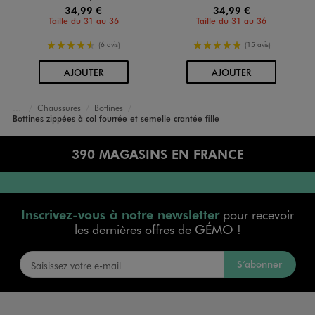
34,99 €
34,99 €
Taille du 31 au 36
Taille du 31 au 36
4.5/5 de moyenne
5/5 de moyenne
(6 avis)
(15 avis)
AU PANIER
AU PANIER
AJOUTER
AJOUTER
Chaussures
Bottines
Accueil
Fille
Bottines zippées à col fourrée et semelle crantée fille
390 MAGASINS EN FRANCE
Inscrivez-vous à notre newsletter
pour recevoir
les dernières offres de GÉMO !
S’abonner