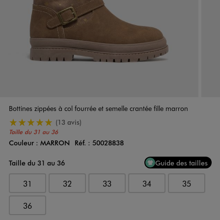
Bottines zippées à col fourrée et semelle crantée fille marron
5/5 de moyenne
(13 avis)
Taille du 31 au 36
Couleur :
MARRON
Réf. :
50028838
Couleur
Choisissez votre Couleur
Taille du 31 au 36
Guide des tailles
31
32
33
34
35
36