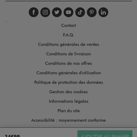
Suivez-nous sur faceboo
Suivez-nous sur inst
Suivez-nous sur twi
Suivez-nous sur
Suivez-nous s
Suivez-nou
Suivez-
.
Contact
F.A.Q.
Conditions générales de ventes
Conditions de livraison
Conditions de nos offres
Conditions générales d'utilisation
Politique de protection des données
Gestion des cookies
Informations légales
Plan du site
Accessibilité : moyennement conforme
34€99
AJOUTER AU PANIER
Copyright © 2026