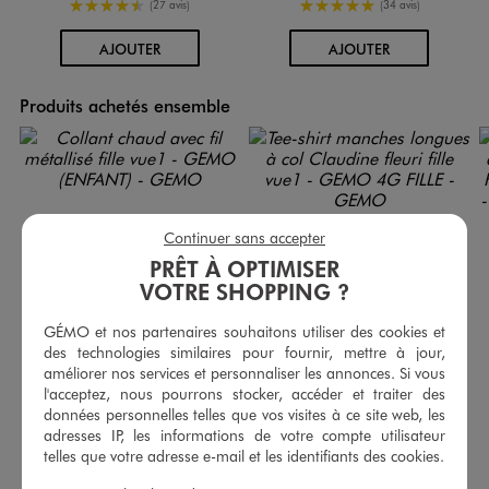
4.5/5 de moyenne
5/5 de moyenne
(27 avis)
(34 avis)
AU PANIER
AU PANIER
AJOUTER
AJOUTER
Produits achetés ensemble
Continuer sans accepter
PRÊT À OPTIMISER
VOTRE SHOPPING ?
GÉMO et nos partenaires souhaitons utiliser des cookies et
des technologies similaires pour fournir, mettre à jour,
améliorer nos services et personnaliser les annonces. Si vous
l'acceptez, nous pourrons stocker, accéder et traiter des
données personnelles telles que vos visites à ce site web, les
adresses IP, les informations de votre compte utilisateur
Collant chaud avec fil métallisé fille
Tee-shirt manches longues à col Claudine fleuri fille
telles que votre adresse e-mail et les identifiants des cookies.
6,99 €
6,99 €
-50% sur le 2ème collant
-50% sur le 2ème produit d'été