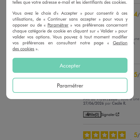
telles que votre adresse e-mail et les identifiants des cookies.
5
étoiles
137
4
étoiles
26
4
Vous avez le choix d'« Accepter » pour consentir à ces
/
3
étoiles
2
utilisations, de « Continuer sans accepter » pour vous y
Avis vérifié et récompensé
2
étoiles
1
opposer ou de «
Paramétrer
» vos préférences concernant
Bien coupé
1
étoile
0
chaque catégorie de cookie en cliquant sur « Valider » pour
valider vos options. Vous pouvez à tout moment modifier
Avis du
17/07/2026
, suite à un
Trier les avis
vos préférences en consultant notre page «
Gestion
04/07/2026
par
Dominique D.
des cookies
».
Utile
(0)
Signaler
Accepter
5
/
Avis vérifié et récompensé
Paramétrer
Parfait, agréable à porter
Avis du
11/07/2026
, suite à un
27/06/2026
par
Cecile R.
Utile
(0)
Signaler
5
/