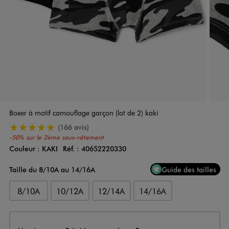
Boxer à motif camouflage garçon (lot de 2) kaki
5/5 de moyenne
(166 avis)
-50% sur le 2ème sous-vêtement
Couleur :
KAKI
Réf. :
40652220330
Couleur
Choisissez votre Couleur
Taille du 8/10A au 14/16A
Guide des tailles
8/10A
10/12A
12/14A
14/16A
Livraison