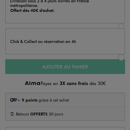
Livraison sous 2 à 4 jours ouvrés en France
métropolitaine.
Offert dès 40€ d'achat.
Sélectionner l’option de livraison
Click & Collect ou réservation en 4h
Sélectionner l’option de livraiso
AJOUTER AU PANIER
Payez en
3X sans frais
dès 50€
+
9 points
grâce à cet achat
Retours
OFFERTS
30 jours