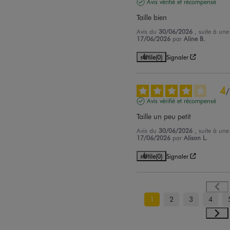
Avis vérifié et récompensé
Taille bien
Avis du
30/06/2026
, suite à un
17/06/2026
par
Aline B.
Utile
(0)
Signaler
4
/
Avis vérifié et récompensé
Taille un peu petit
Avis du
30/06/2026
, suite à un
17/06/2026
par
Alison L.
Utile
(0)
Signaler
1
2
3
4