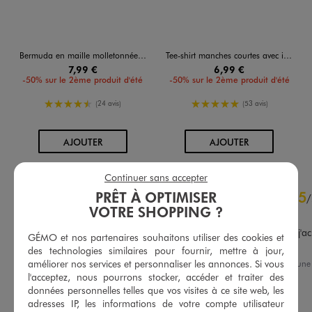
Bermuda en maille molletonnée avec ceinture ajustable garçon
Tee-shirt manches courtes avec inscriptions graffiti garçon
7,99 €
6,99 €
-50% sur le 2ème produit d'été
-50% sur le 2ème produit d'été
4.5/5 de moyenne
5/5 de moyenne
(24 avis)
(53 avis)
AU PANIER
AU PANIER
AJOUTER
AJOUTER
Continuer sans accepter
4.8
5
PRÊT À OPTIMISER
/
5
/
VOTRE SHOPPING ?
Avis vérifié et récompensé
C'est la deuxième fois que j'ach
GÉMO et nos partenaires souhaitons utiliser des cookies et
suis satisfaite.
des technologies similaires pour fournir, mettre à jour,
améliorer nos services et personnaliser les annonces. Si vous
Avis du
19/07/2026
, suite à un
Basé sur
166
avis soumis à un
06/07/2026
par
I.L.
contrôle
l'acceptez, nous pourrons stocker, accéder et traiter des
données personnelles telles que vos visites à ce site web, les
Voir tous les avis sur ce site
Utile
(0)
Signaler
adresses IP, les informations de votre compte utilisateur