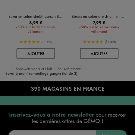
Boxer en coton stretch garçon (lot de 2)
Boxers en coton stretch uni et imprimé garçon (lot de 2)
8,99 €
7,99 €
-50% sur le 2ème sous-
-50% sur le 2ème sous-
vêtement
vêtement
5/5 de moyenne
4.5/5 de moyenne
(11 avis)
(31 avis)
AU PANIER
AU PANIER
AJOUTER
AJOUTER
Sous-vêtements et Nuit
Sous-vêtements
Accueil
Garçon
Boxer à motif camouflage garçon (lot de 2)
390 MAGASINS EN FRANCE
Inscrivez-vous à notre newsletter
pour recevoir
les dernières offres de GÉMO !