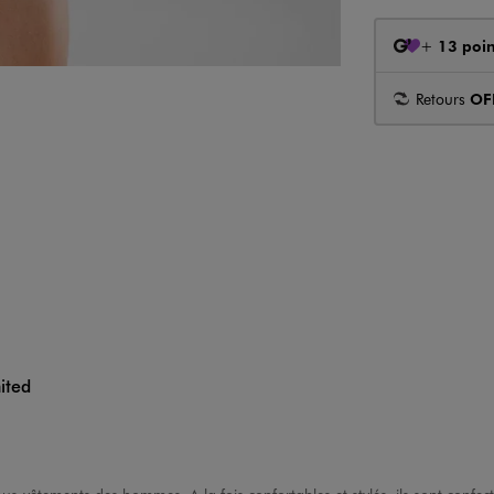
+
13 poin
Retours
OF
ited