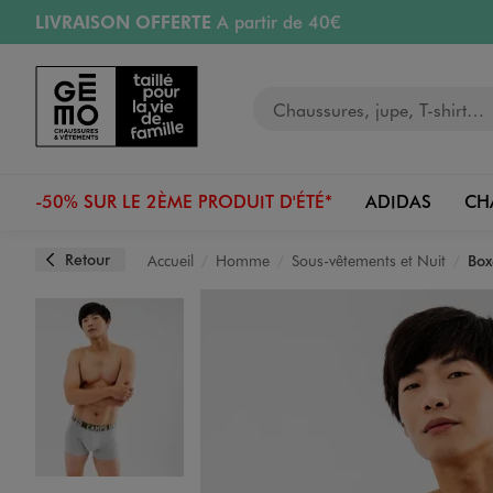
LIVRAISON OFFERTE
A partir de 40€
Aller au contenu principal
Aller à la navigation
RETRAIT ET LIVRAISON OFFERTE
en magasin
Votre recherche
RÉSERVATION GRATUITE
4h en magasin
Retours OFFERTS
pendant 30 jours
-50% SUR LE 2ÈME PRODUIT D'ÉTÉ*
ADIDAS
CH
Retour
Accueil
Homme
Sous-vêtements et Nuit
Box
Image 1 sur 6