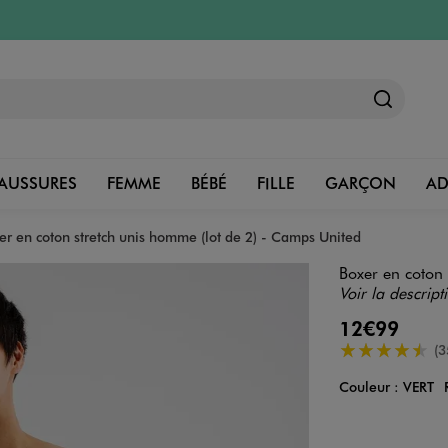
AUSSURES
FEMME
BÉBÉ
FILLE
GARÇON
A
er en coton stretch unis homme (lot de 2) - Camps United
Boxer en coton 
Voir la descript
12€99
4.5/5 de moye
(3
Couleur :
VERT
Couleur
Choisissez votre 