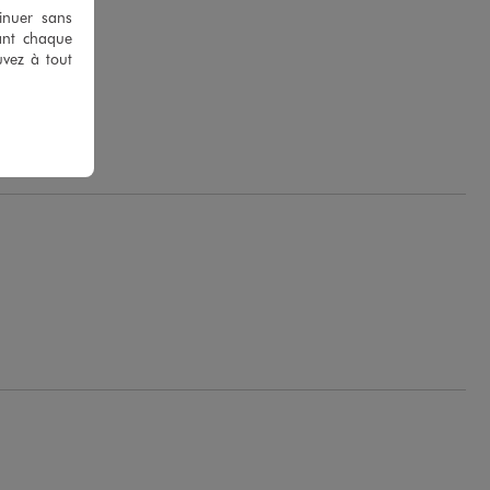
tinuer sans
ant chaque
uvez à tout