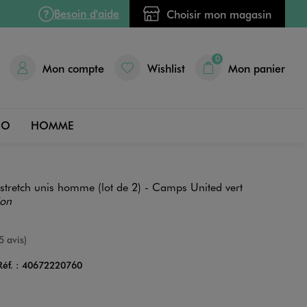
Besoin d'aide
Choisir mon magasin
0
Mon compte
Wishlist
Mon panier
DO
HOMME
stretch unis homme (lot de 2) - Camps United vert
ion
nne
5 avis)
Réf. :
40672220760
Couleur