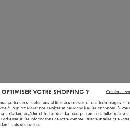
elours motif Homer Simpsons homme - The Simpsons
Chaussons mules en volume imprimé football
À OPTIMISER VOTRE SHOPPING ?
Continuer sa
14,99 €
14,99 €
s partenaires souhaitons utiliser des cookies et des technologies simi
ttre à jour, améliorer nos services et personnaliser les annonces. Si vous
ons stocker, accéder et traiter des données personnelles telles que vos v
es adresses IP, les informations de votre compte utilisateur telles que votr
 identifiants des cookies.