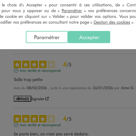
le choix d'« Accepter » pour consentir à ces utilisations, de « Con
4
/
5
» pour vous y opposer ou de «
Paramétrer
» vos préférences concern
de cookie en cliquant sur « Valider » pour valider vos options. Vous po
Avis vérifié et récompensé
ifier vos préférences en consultant notre page «
Gestion des cookies
».
Une bonne qualité
Avis du
17/07/2026
, suite à une expérience du
04/07/2026
par
Malika L.
Paramétrer
Accepter
Utile
(0)
Signaler
4
/
5
Avis vérifié et récompensé
Taille trop petite
Avis du
08/02/2026
, suite à une expérience du
26/01/2026
par
Aime G.
Utile
(0)
Signaler
4
/
5
Avis vérifié et récompensé
Se porte bien, on n'est pas serré dedans.