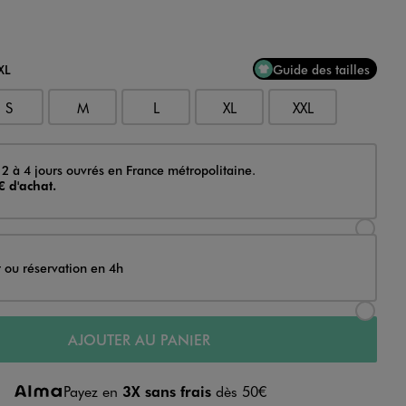
XL
Guide des tailles
S
M
L
XL
XXL
 2 à 4 jours ouvrés en France métropolitaine.
€ d'achat.
Sélectionner l’option de livraison Achat et li
t ou réservation en 4h
Sélectionner l’option de livraison Achat et r
AJOUTER AU PANIER
Payez en
3X sans frais
dès 50€