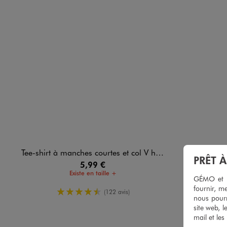
Tee-shirt à manches courtes et col V homme
Chaussons mules en v
PRÊT 
5,99 €
Existe en taille +
GÉMO et no
fournir, me
4.5/5 de moyenne
(122 avis)
nous pourr
site web, l
mail et les