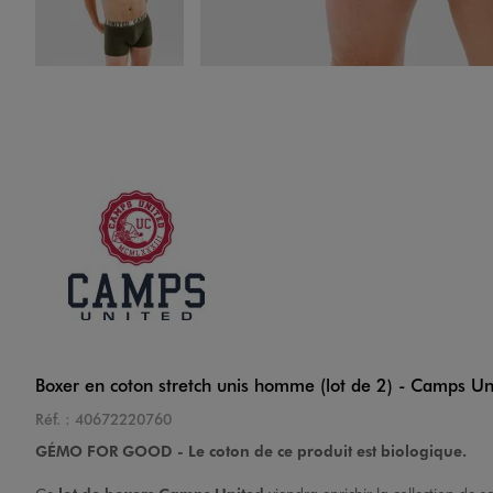
Image 4 sur 6
Image 5 sur 6
Boxer en coton stretch unis homme (lot de 2) - Camps Un
Réf. :
40672220760
GÉMO FOR GOOD - Le coton de ce produit est biologique.
Image 6 sur 6