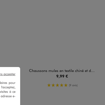
 homme - FFF
Chaussons mules en textile chiné et doublure velours homme
ns accepter
9,99 €
laires pour
5/5 de moyenne
(9 avis)
 l'acceptez,
isites à ce
e adresse e-