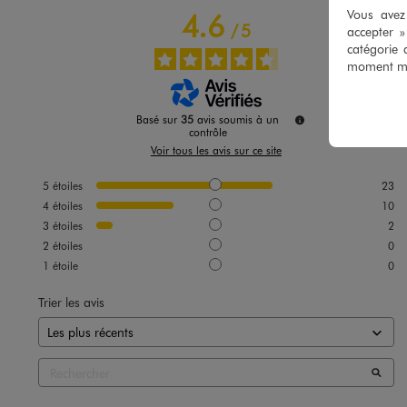
Vous avez 
4.6
/
5
accepter 
catégorie 
moment mod
Basé sur
35
avis soumis à un
contrôle
Voir tous les avis sur ce site
5
étoiles
23
4
étoiles
10
3
étoiles
2
2
étoiles
0
1
étoile
0
Trier les avis