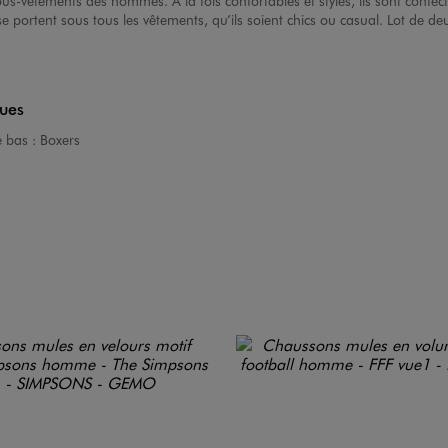
sous-vêtements des hommes. A la fois confortables et stylés, ils sont confec
e portent sous tous les vêtements, qu’ils soient chics ou casual. Lot de de
ques
e bas :
Boxers