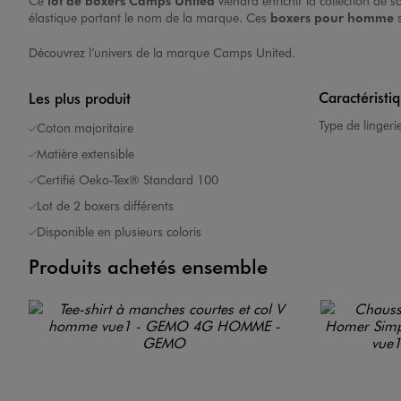
Ce
lot de boxers Camps United
viendra enrichir la collection de 
élastique portant le nom de la marque. Ces
boxers pour homme
s
Découvrez l’univers de la marque
Camps United
.
Caractéristi
Les plus produit
Type de lingeri
Coton majoritaire
Matière extensible
Certifié Oeko-Tex® Standard 100
Lot de 2 boxers différents
Disponible en plusieurs coloris
Produits achetés ensemble