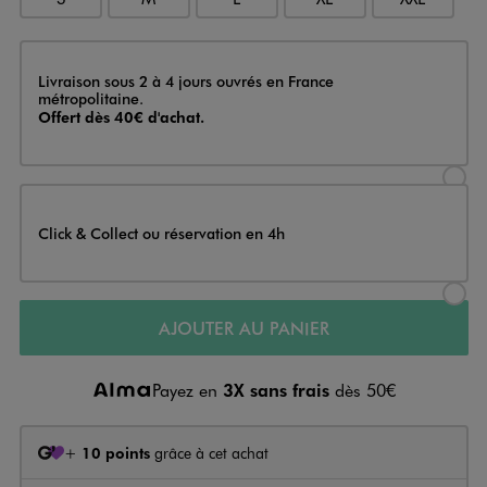
Livraison
Livraison sous 2 à 4 jours ouvrés en France
métropolitaine.
Offert dès 40€ d'achat.
Sélectionner l’option de livraison
Click & Collect ou réservation en 4h
Sélectionner l’option de livraiso
AJOUTER AU PANIER
Payez en
3X sans frais
dès 50€
+
10 points
grâce à cet achat