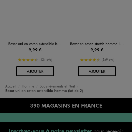
Boxer uni en coton extensible homme (lot de 2)
Boxer en coton stretch homme (lot de 2)
9,99 €
9,99 €
4.5/5 de moyenne
4.5/5 de moyenne
(421 avis)
(259 avis)
AU PANIER
AU PANIER
AJOUTER
AJOUTER
Accueil
Homme
Sous-vêtements et Nuit
Boxer uni en coton extensible homme (lot de 2)
390 MAGASINS EN FRANCE
Inscrivez-vous à notre newsletter
pour recevoir