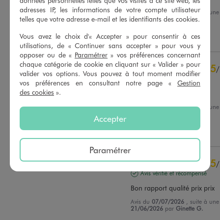
données personnelles telles que vos visites à ce site web, les
adresses IP, les informations de votre compte utilisateur
Avis du
19/07/2026
, suite à un
telles que votre adresse e-mail et les identifiants des cookies.
06/07/2026
par
Muriel M.
Basé sur
290
avis soumis à un
contrôle
Vous avez le choix d'« Accepter » pour consentir à ces
Utile
(0)
Signaler
Voir tous les avis sur ce site
utilisations, de « Continuer sans accepter » pour vous y
opposer ou de «
Paramétrer
» vos préférences concernant
5
étoiles
229
chaque catégorie de cookie en cliquant sur « Valider » pour
5
/
4
étoiles
53
valider vos options. Vous pouvez à tout moment modifier
Avis vérifié et récompensé
3
étoiles
6
vos préférences en consultant notre page «
Gestion
2
étoiles
1
des cookies
».
Satisfaite du produit
1
étoile
1
Avis du
09/07/2026
, suite à un
26/06/2026
par
Josette C.
Accepter
Trier les avis
Utile
(0)
Signaler
Paramétrer
5
/
Avis vérifié et récompensé
Bon rapport qualité prix prix
Avis du
07/07/2026
, suite à un
21/06/2026
par
Ginette G.