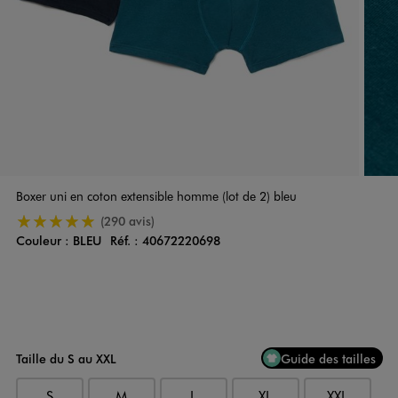
Boxer uni en coton extensible homme (lot de 2) bleu
5/5 de moyenne
(290 avis)
Couleur :
BLEU
Réf. :
40672220698
Couleur
Choisissez votre Couleur
Taille du S au XXL
Guide des tailles
S
M
L
XL
XXL