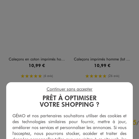
Caleçons en coton imprimés homme (lot de 2)
Caleçons imprimés homme (lot de 2)
10,99 €
10,99 €
5/5 de moyenne
5/5 de moyenne
(6 avis)
(26 avis)
Continuer sans accepter
PRÊT À OPTIMISER
AU PANIER
AU PANIER
AJOUTER
AJOUTER
VOTRE SHOPPING ?
GÉMO et nos partenaires souhaitons utiliser des cookies et
4.8
5
des technologies similaires pour fournir, mettre à jour,
/
5
/
améliorer nos services et personnaliser les annonces. Si vous
Avis vérifié et récompensé
l'acceptez, nous pourrons stocker, accéder et traiter des
Taille très bien .