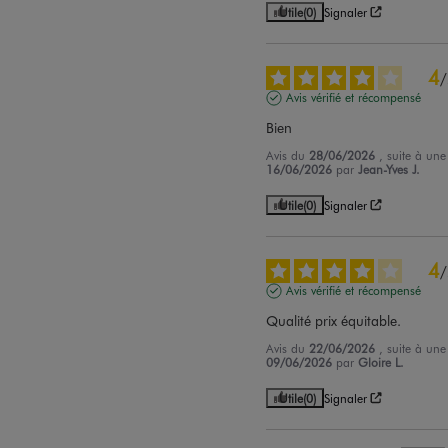
Utile
(0)
Signaler
4
/
Avis vérifié et récompensé
Bien
Avis du
28/06/2026
, suite à un
16/06/2026
par
Jean-Yves J.
Utile
(0)
Signaler
4
/
Avis vérifié et récompensé
Qualité prix équitable.
Avis du
22/06/2026
, suite à un
09/06/2026
par
Gloire L.
Utile
(0)
Signaler