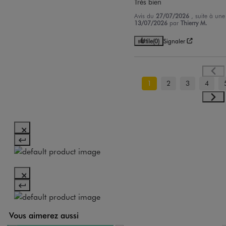
Très bien
Avis du
27/07/2026
, suite à un
13/07/2026
par
Thierry M.
Utile
(0)
Signaler
1
2
3
4
Vous aimerez aussi