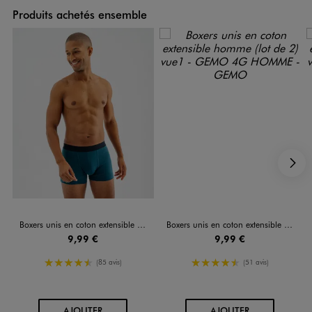
Produits achetés ensemble
S
Boxers unis en coton extensible homme (lot de 2)
Boxers unis en coton extensible homme (lot de 2)
9,99 €
9,99 €
4.5/5 de moyenne
4.5/5 de moyenne
(85 avis)
(51 avis)
AU PANIER
AU PANIER
AJOUTER
AJOUTER