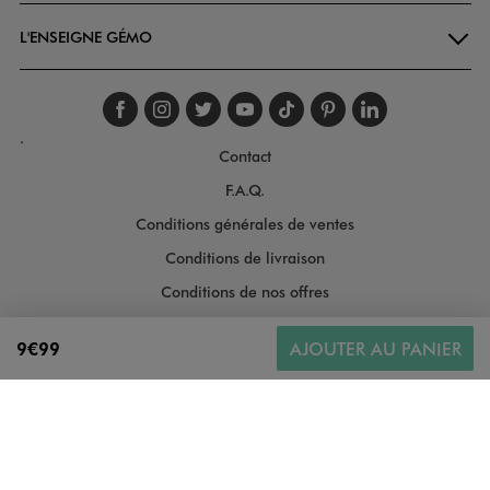
L'ENSEIGNE GÉMO
Suivez-nous sur faceboo
Suivez-nous sur inst
Suivez-nous sur twi
Suivez-nous sur
Suivez-nous s
Suivez-nou
Suivez-
.
Contact
F.A.Q.
Conditions générales de ventes
Conditions de livraison
Conditions de nos offres
Conditions générales d'utilisation
9€99
AJOUTER AU PANIER
Politique de protection des données
Gestion des cookies
Informations légales
Plan du site