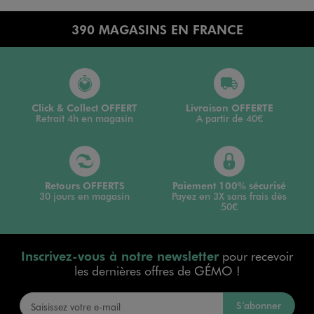
390 MAGASINS EN FRANCE
Click & Collect OFFERT
Livraison OFFERTE
Retrait 4h en magasin
A partir de 40€
Retours OFFERTS
Paiement 100% sécurisé
30 jours en magasin
Payez en 3X sans frais dès
50€
Inscrivez-vous à notre newsletter
pour recevoir
les dernières offres de GÉMO !
S’abonner