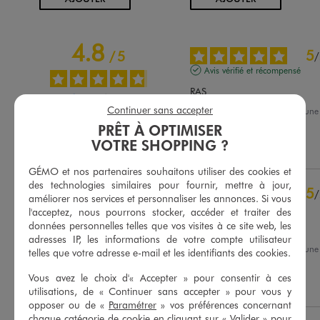
4.8
5
/
5
/
Avis vérifié et récompensé
RAS
Continuer sans accepter
Avis du
06/08/2026
, suite à un
21/07/2026
par
Christine D.
Basé sur
53
avis soumis à un
PRÊT À OPTIMISER
contrôle
VOTRE SHOPPING ?
Utile
(0)
Signaler
Voir tous les avis sur ce site
GÉMO et nos partenaires souhaitons utiliser des cookies et
5
étoiles
45
des technologies similaires pour fournir, mettre à jour,
5
/
4
étoiles
7
améliorer nos services et personnaliser les annonces. Si vous
Avis vérifié et récompensé
3
étoiles
1
l'acceptez, nous pourrons stocker, accéder et traiter des
données personnelles telles que vos visites à ce site web, les
2
étoiles
0
Très bien
adresses IP, les informations de votre compte utilisateur
1
étoile
0
Avis du
05/08/2026
, suite à un
telles que votre adresse e-mail et les identifiants des cookies.
04/07/2026
par
Fabienne B.
Trier les avis
Vous avez le choix d'« Accepter » pour consentir à ces
Utile
(0)
Signaler
utilisations, de « Continuer sans accepter » pour vous y
opposer ou de «
Paramétrer
» vos préférences concernant
chaque catégorie de cookie en cliquant sur « Valider » pour