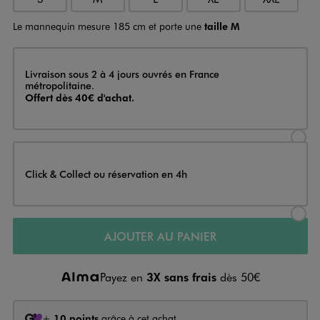
Le mannequin mesure 185 cm et porte une
taille M
Livraison
Livraison sous 2 à 4 jours ouvrés en France
métropolitaine.
Offert dès 40€ d'achat.
Sélectionner l’option de livraison
Click & Collect ou réservation en 4h
Sélectionner l’option de livraiso
AJOUTER AU PANIER
Payez en
3X sans frais
dès 50€
+
10 points
grâce à cet achat