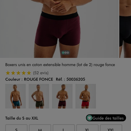
1
Sur 3
2
Sur 3
3
Sur 3
Boxers unis en coton extensible homme (lot de 2) rouge fonce
5/5 de moyenne
(52 avis)
Couleur :
ROUGE FONCE
Réf. :
50036205
Couleur
Choisissez votre Couleur
Taille du S au XXL
Guide des tailles
S
M
L
XL
XXL