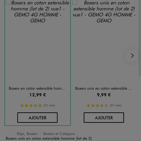
S
Boxers en coton extensible homme (lot de 2)
Boxers unis en coton extensible homme (lot de 2)
12,99 €
9,99 €
5/5 de moyenne
4.5/5 de moyenne
(31 avis)
(51 avis)
AU PANIER
AU PANIER
AJOUTER
AJOUTER
Slips, Boxers
Boxers et Caleçons
Accueil
Homme
Sous-vêtements et Nuit
Boxers unis en coton extensible homme (lot de 2)