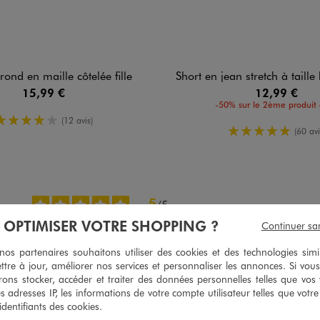
 rond en maille côtelée fille
Short en jean stretch à taille haute et 
15,99 €
12,99 €
-50% sur le 2ème produit 
4/5 de moyenne
(12 avis)
5/5 de moy
(60 avi
5
/
5
Avis vérifié et récompensé
À OPTIMISER VOTRE SHOPPING ?
Continuer sa
Taille très bien
s partenaires souhaitons utiliser des cookies et des technologies simi
Avis du
02/07/2025
, suite à une expérience du
19/06/2025
par
L.D.
ttre à jour, améliorer nos services et personnaliser les annonces. Si vous
ons stocker, accéder et traiter des données personnelles telles que vos v
Utile
(0)
Signaler
es adresses IP, les informations de votre compte utilisateur telles que votr
 identifiants des cookies.