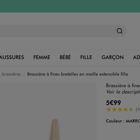
AUSSURES
FEMME
BÉBÉ
FILLE
GARÇON
A
 brassières
Brassière à fines bretelles en maille extensible fille
Brassière à fine
Voir la descript
5€99
4.5/5 de moye
(1
Couleur :
MARRO
Couleur
Choisissez votre 