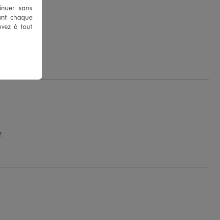
tinuer sans
ant chaque
uvez à tout
.
.