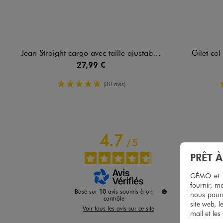
Jean Straight cargo avec taille ajustable fille
Gilet col
27,99 €
5/5 de moyenne
(30 avis)
4.7
/
5
PRÊT 
GÉMO et no
fournir, me
Basé sur
10
avis soumis à un
nous pourr
contrôle
site web, l
Voir tous les avis sur ce site
mail et les