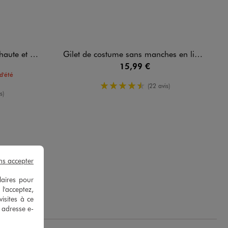
revers fille
Gilet de costume sans manches en lin fille
15,99 €
d'été
4.5/5 de moyenne
(22 avis)
enne
s)
ns accepter
laires pour
 l'acceptez,
isites à ce
e adresse e-