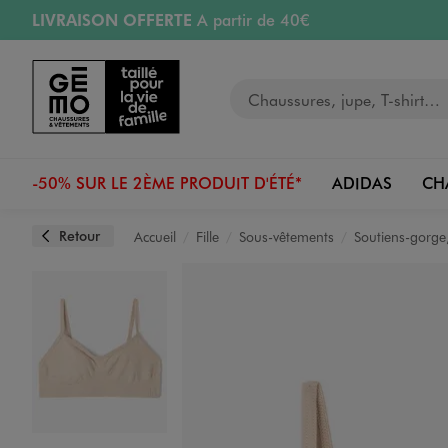
LIVRAISON OFFERTE
A partir de 40€
Aller au contenu principal
Aller à la navigation
RETRAIT ET LIVRAISON OFFERTE
en magasin
Votre recherche
RÉSERVATION GRATUITE
4h en magasin
Retours OFFERTS
pendant 30 jours
-50% SUR LE 2ÈME PRODUIT D'ÉTÉ*
ADIDAS
CH
Retour
Accueil
Fille
Sous-vêtements
Soutiens-gorge,
Image 1 sur 2