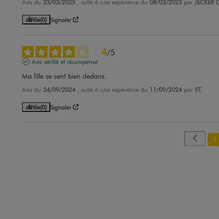
Avis du
23/03/2025
, suite à une expérience du
08/03/2025
par
JECKER C
Utile
(0)
Signaler
4
/
5
Avis vérifié et récompensé
Ma fille se sent bien dedans.
Avis du
24/09/2024
, suite à une expérience du
11/09/2024
par
V.T.
Utile
(0)
Signaler
1