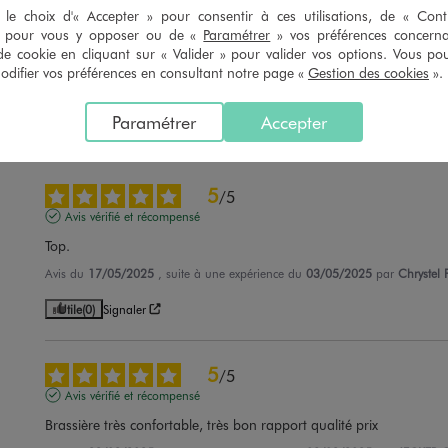
5
le choix d'« Accepter » pour consentir à ces utilisations, de « Con
/
5
» pour vous y opposer ou de «
Paramétrer
» vos préférences concern
Avis vérifié et récompensé
de cookie en cliquant sur « Valider » pour valider vos options. Vous po
Super
ifier vos préférences en consultant notre page «
Gestion des cookies
».
Avis du
26/06/2025
, suite à une expérience du
13/06/2025
par
Gisèle G
Paramétrer
Accepter
Utile
(0)
Signaler
5
/
5
Avis vérifié et récompensé
Top.
Avis du
17/05/2025
, suite à une expérience du
03/05/2025
par
Chrystel P
Utile
(0)
Signaler
5
/
5
Avis vérifié et récompensé
Brassière très confortable, très bon rapport qualité prix