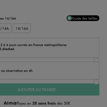
 au 14/16A
Guide des tailles
2/14A
14/16A
 2 à 4 jours ouvrés en France métropolitaine.
€ d'achat.
Sélectionner l’option de livraison Achat et li
t ou réservation en 4h
Sélectionner l’option de livraison Achat et r
AJOUTER AU PANIER
Payez en
3X sans frais
dès 50€