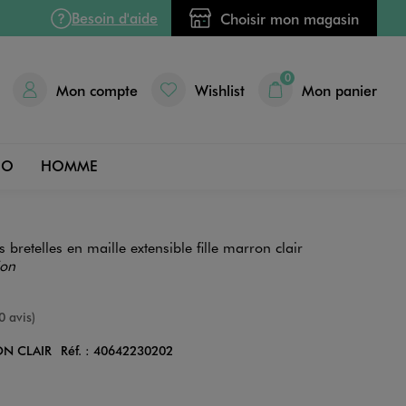
Besoin d'aide
Choisir mon magasin
0
Mon compte
Wishlist
Mon panier
DO
HOMME
s bretelles en maille extensible fille marron clair
ion
nne
0 avis)
N CLAIR
Réf. :
40642230202
Couleur