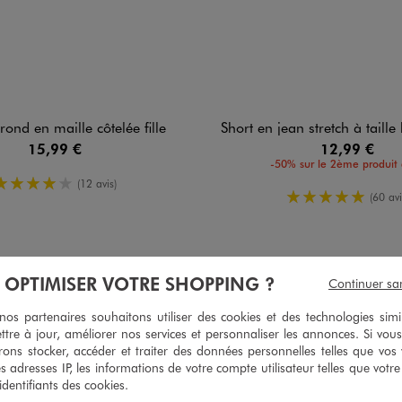
 rond en maille côtelée fille
Short en jean stretch à taille haute et 
15,99 €
12,99 €
-50% sur le 2ème produit 
4/5 de moyenne
(12 avis)
5/5 de moy
(60 avi
À OPTIMISER VOTRE SHOPPING ?
Continuer sa
5
/
5
Avis vérifié et récompensé
s partenaires souhaitons utiliser des cookies et des technologies simi
ttre à jour, améliorer nos services et personnaliser les annonces. Si vous
bon produit
ons stocker, accéder et traiter des données personnelles telles que vos v
Avis du
18/12/2025
, suite à une expérience du
21/11/2025
par
Aline B.
es adresses IP, les informations de votre compte utilisateur telles que votr
 identifiants des cookies.
Utile
(0)
Signaler