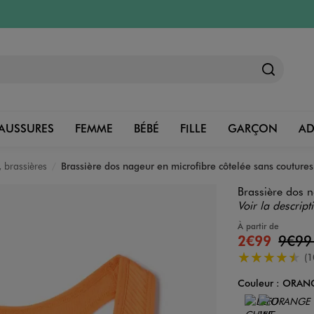
AUSSURES
FEMME
BÉBÉ
FILLE
GARÇON
A
 brassières
Brassière dos nageur en microfibre côtelée sans coutures 
Brassière dos n
Voir la descript
À partir de
2€99
9€9
4.5/5 de moye
(1
Couleur :
ORANG
Couleur
Choisissez votre 