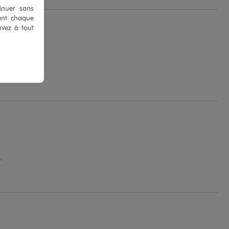
tinuer sans
ant chaque
uvez à tout
.
.