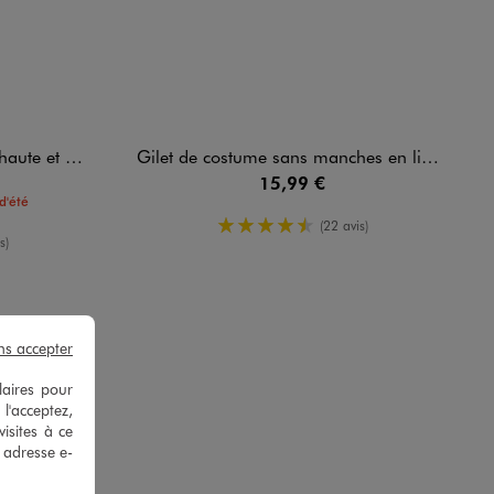
revers fille
Gilet de costume sans manches en lin fille
15,99 €
d'été
4.5/5 de moyenne
(22 avis)
enne
s)
ns accepter
laires pour
 l'acceptez,
isites à ce
e adresse e-