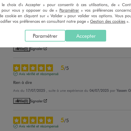
le choix d'« Accepter » pour consentir à ces utilisations, de « Con
» pour vous y opposer ou de «
Paramétrer
» vos préférences concern
5
/
5
de cookie en cliquant sur « Valider » pour valider vos options. Vous po
ifier vos préférences en consultant notre page «
Gestion des cookies
».
Avis vérifié et récompensé
Super
Paramétrer
Accepter
Avis du
18/07/2025
, suite à une expérience du
05/07/2025
par
Saloua A
Utile
(0)
Signaler
5
/
5
Avis vérifié et récompensé
Rien à dire
Avis du
17/07/2025
, suite à une expérience du
04/07/2025
par
Yassen G
Utile
(0)
Signaler
5
/
5
Avis vérifié et récompensé