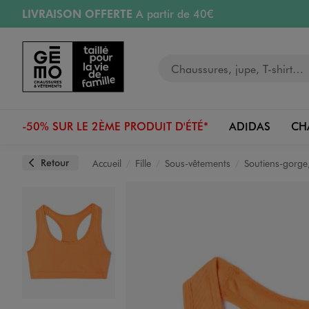
LIVRAISON OFFERTE
A partir de 40€
Aller au contenu principal
Aller à la navigation
RETRAIT ET LIVRAISON OFFERTE
en magasin
Votre recherche
RÉSERVATION GRATUITE
4h en magasin
Retours OFFERTS
pendant 30 jours
-50% SUR LE 2ÈME PRODUIT D'ÉTÉ*
ADIDAS
CH
Retour
Accueil
Fille
Sous-vêtements
Soutiens-gorge,
Image 1 sur 2