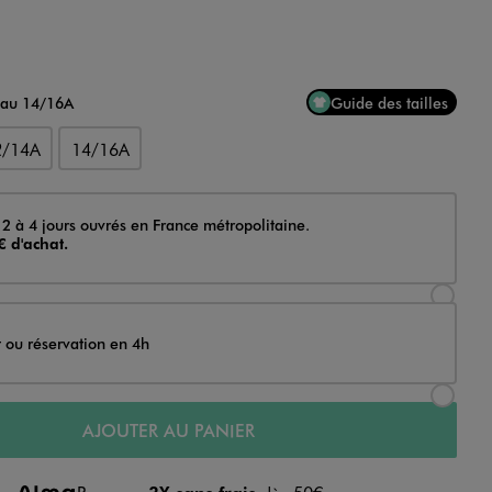
 au 14/16A
Guide des tailles
2/14A
14/16A
 2 à 4 jours ouvrés en France métropolitaine.
€ d'achat.
Sélectionner l’option de livraison Achat et li
t ou réservation en 4h
Sélectionner l’option de livraison Achat et r
AJOUTER AU PANIER