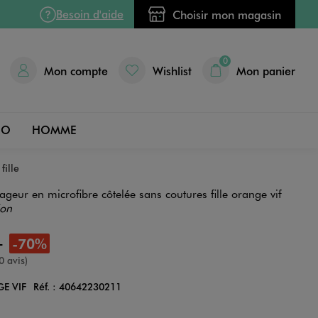
Besoin d'aide
Choisir mon magasin
0
Mon compte
Wishlist
Mon panier
DO
HOMME
fille
ageur en microfibre côtelée sans coutures fille orange vif
ion
9
-70%
nne
0 avis)
E VIF
Réf. :
40642230211
Couleur