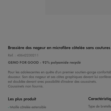
Brassière dos nageur en microfibre côtelée sans coutures f
Réf. :
40642230211
GEMO FOR GOOD - 92% polyamide recyclé
Pour les adolescentes en quête d'un premier soutien-gorge confortab
douceur. Son dos nageur et ses côtes graphiques devant lui confèren
est doublée devant avec possibilité d'insérer des coussinets.
Coussinets non fournis.
Caractéristi
Les plus produit
Type de bretell
Maille côtelée extensible