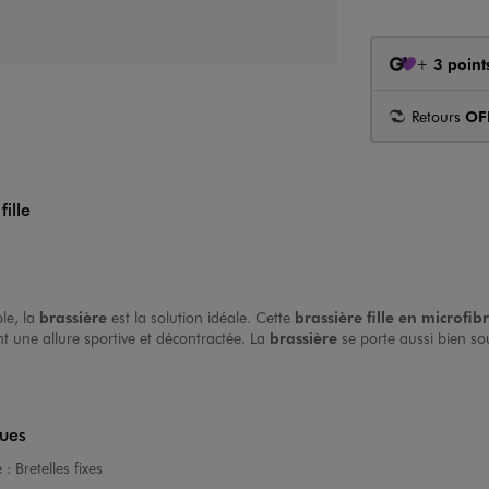
+
3 point
Retours
OF
ille
le, la
brassière
est la solution idéale. Cette
brassière fille en microfib
t une allure sportive et décontractée. La
brassière
se porte aussi bien sou
ques
e :
Bretelles fixes