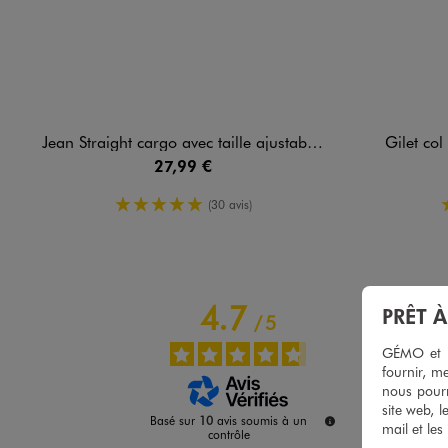
Jean Straight cargo avec taille ajustable fille
Gilet col
27,99 €
5/5 de moyenne
(30 avis)
4.7
PRÊT 
/
5
GÉMO et no
fournir, me
nous pourr
site web, l
Basé sur
10
avis soumis à un
mail et les
contrôle