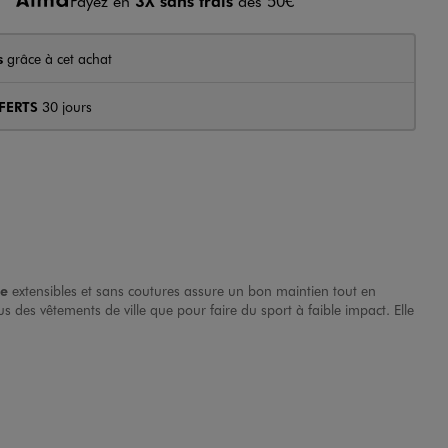
Payez en
3X sans frais
dès 50€
s
grâce à cet achat
FERTS
30 jours
re
extensibles et sans coutures assure un bon maintien tout en
s des vêtements de ville que pour faire du sport à faible impact. Elle