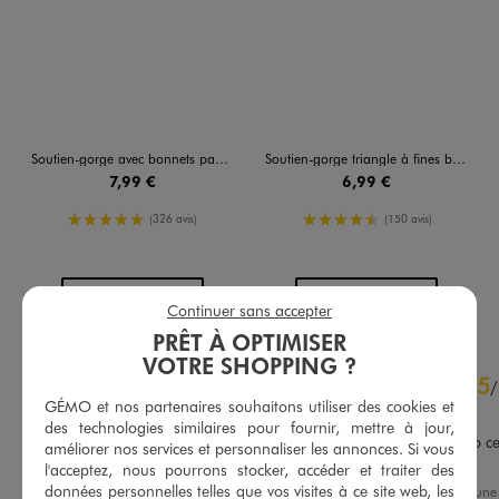
Soutien-gorge avec bonnets paddés fille
Soutien-gorge triangle à fines bretelles fille
7,99 €
6,99 €
5/5 de moyenne
4.5/5 de moyenne
(326 avis)
(150 avis)
AU PANIER
AU PANIER
AJOUTER
AJOUTER
Continuer sans accepter
PRÊT À OPTIMISER
VOTRE SHOPPING ?
4.7
5
/
5
/
GÉMO et nos partenaires souhaitons utiliser des cookies et
Avis vérifié et récompensé
des technologies similaires pour fournir, mettre à jour,
Mes filles aiment beaucoup ces
améliorer nos services et personnaliser les annonces. Si vous
leur achète régulièrement
l'acceptez, nous pourrons stocker, accéder et traiter des
données personnelles telles que vos visites à ce site web, les
Avis du
05/08/2026
, suite à un
Basé sur
255
avis soumis à un