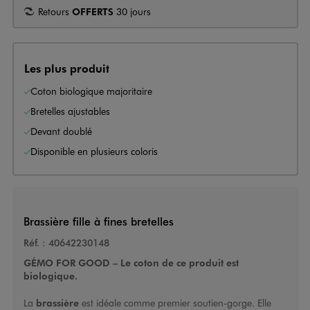
Retours
OFFERTS
30 jours
Les plus produit
Coton biologique majoritaire
Bretelles ajustables
Devant doublé
Disponible en plusieurs coloris
Brassière fille à fines bretelles
Réf. :
40642230148
GÉMO FOR GOOD – Le coton de ce produit est
biologique.
La
brassière
est idéale comme premier soutien-gorge. Elle