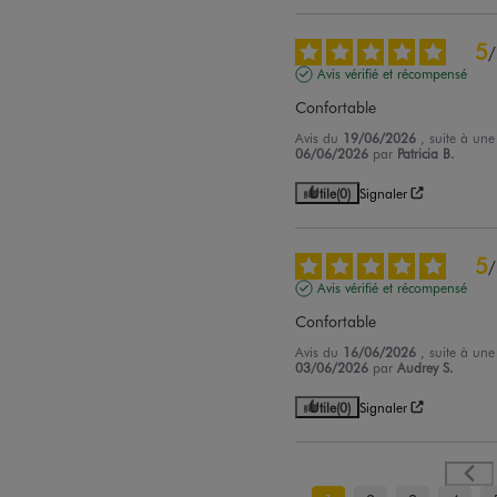
5
/
Avis vérifié et récompensé
Confortable
Avis du
19/06/2026
, suite à un
06/06/2026
par
Patricia B.
Utile
(0)
Signaler
5
/
Avis vérifié et récompensé
Confortable
Avis du
16/06/2026
, suite à un
03/06/2026
par
Audrey S.
Utile
(0)
Signaler