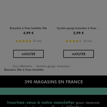
Brassière à fines bretelles fille
Soutien-gorge brassière à fines bretelles fille
4,99 €
5,99 €
5/5 de moyenne
4.5/5 de moyenne
(31 avis)
(23 avis)
AU PANIER
AU PANIER
AJOUTER
AJOUTER
Sous-vêtements
Soutiens-gorge, brassières
Accueil
Fille
Brassière fille à fines bretelles
390 MAGASINS EN FRANCE
Inscrivez-vous à notre newsletter
pour recevoir