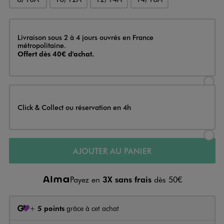
Livraison
Livraison sous 2 à 4 jours ouvrés en France
métropolitaine.
Offert dès 40€ d'achat.
Sélectionner l’option de livraison
Click & Collect ou réservation en 4h
Sélectionner l’option de livraiso
AJOUTER AU PANIER
Payez en
3X sans frais
dès 50€
+
5 points
grâce à cet achat