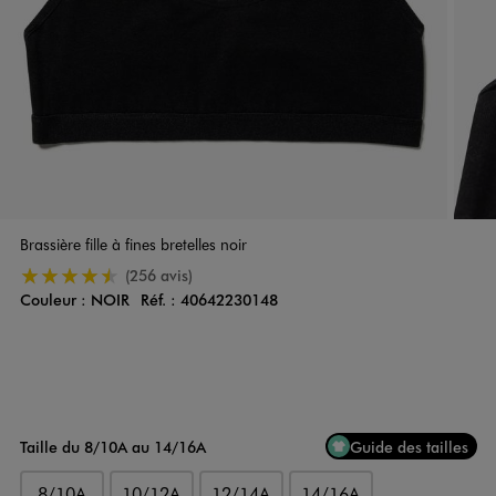
Brassière fille à fines bretelles noir
4.5/5 de moyenne
(256 avis)
Couleur :
NOIR
Réf. :
40642230148
Couleur
Choisissez votre Couleur
Taille du 8/10A au 14/16A
Guide des tailles
8/10A
10/12A
12/14A
14/16A