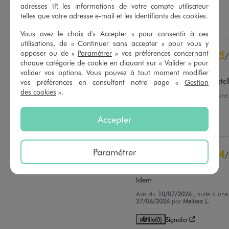
04/07/2026
par
Severine W.
adresses IP, les informations de votre compte utilisateur
contrôle
telles que votre adresse e-mail et les identifiants des cookies.
Voir tous les avis sur ce site
Utile
(0)
Signaler
Vous avez le choix d'« Accepter » pour consentir à ces
5
étoiles
196
utilisations, de « Continuer sans accepter » pour vous y
4
étoiles
52
opposer ou de «
Paramétrer
» vos préférences concernant
5
/
3
étoiles
6
chaque catégorie de cookie en cliquant sur « Valider » pour
Avis vérifié et récompensé
2
étoiles
1
valider vos options. Vous pouvez à tout moment modifier
Léger, pratique avec les bretel
1
étoile
0
vos préférences en consultant notre page «
Gestion
des cookies
».
Avis du
24/07/2026
, suite à un
Trier les avis
11/07/2026
par
Lucie R.
Accepter
Utile
(0)
Signaler
Paramétrer
4
/
Avis vérifié et récompensé
Idem
Avis du
10/07/2026
, suite à un
27/06/2026
par
Melissa L.
Utile
(0)
Signaler