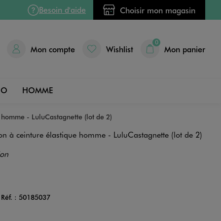
Besoin d'aide
Choisir mon magasin
0
Mon compte
Wishlist
Mon panier
DO
HOMME
 homme - LuluCastagnette (lot de 2)
n à ceinture élastique homme - LuluCastagnette (lot de 2)
ion
Réf. :
50185037
Couleur