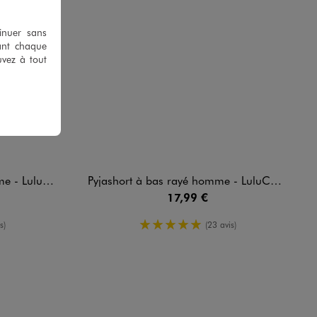
tinuer sans
ant chaque
uvez à tout
Castagnette
Pyjashort à bas rayé homme - LuluCastagnette
17,99 €
oyenne
5/5 de moyenne
s)
(23 avis)