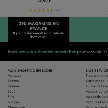
14,99 €
5/5 de moyenne
(6 avis)
390 MAGASINS EN
FRANCE
Il y en a forcément un à côté de
chez vous !
Inscrivez-vous à notre newsletter
pour recevoir le
MON SHOPPING EN LIGNE
NOS SERVICE
Marques
Programme de 
Femme
Carte cadea
Homme
Guides & Cons
Bébé
Moyens de pa
Fille
Modes de livrai
Garçon
Retours et éch
Chaussures
Service client