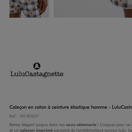
Image 4 sur 7
Image 5 sur 7
Caleçon en coton à ceinture élastique homme - LuluCasta
Réf. :
50185037
Restez élégant jusque dans vos
sous-vêtement
s
! Craquez pour ce
Image 6 sur 7
et un
caleçon imprimé
parsemé de l'emblématique ourson Lulu. Les