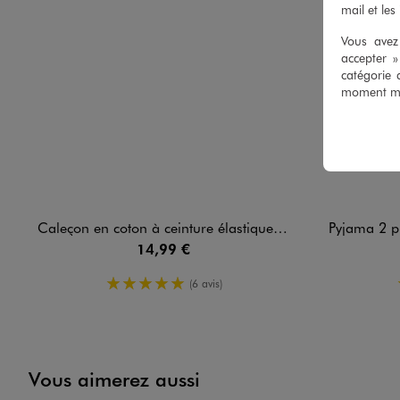
mail et les
Vous avez 
accepter 
catégorie 
moment mod
Caleçon en coton à ceinture élastique homme - LuluCastagnette (lot de 2)
Pyjama 2 pièces
14,99 €
5/5 de moyenne
(6 avis)
Vous aimerez aussi