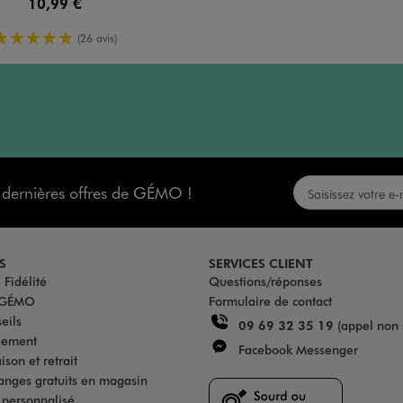
10,99 €
5/5 de moyenne
(26 avis)
s dernières offres de GÉMO !
S
SERVICES CLIENT
Fidélité
Questions/réponses
u GÉMO
Formulaire de contact
eils
09 69 32 35 19
(appel non 
iement
Facebook Messenger
son et retrait
anges gratuits en magasin
s personnalisé