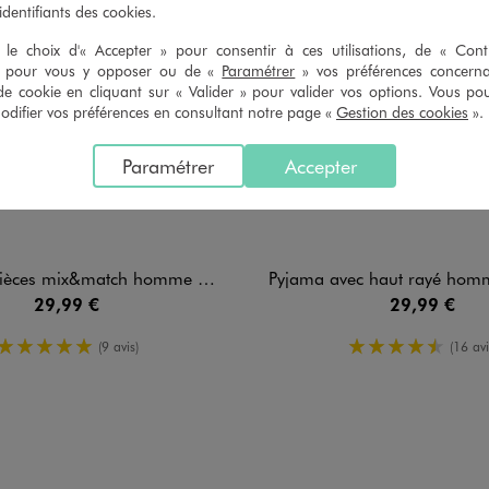
 identifiants des cookies.
le choix d'« Accepter » pour consentir à ces utilisations, de « Con
» pour vous y opposer ou de «
Paramétrer
» vos préférences concern
de cookie en cliquant sur « Valider » pour valider vos options. Vous po
ifier vos préférences en consultant notre page «
Gestion des cookies
».
Paramétrer
Accepter
 mix&match homme - LuluCastagnette
Pyjama avec haut rayé homme - Lulu
29,99 €
29,99 €
5/5 de moyenne
4.5/5 de m
(9 avis)
(16 avi