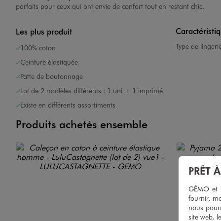
parfaits pour ceux qui ont envie de confort tout en restant chic.
Caractéristi
Les plus produit
Type de lingeri
100% coton
Ceinture élastiquée
Patte de boutonnage
Image 7 sur 7
Lot de 2 modèles différents : 1 uni + 1 imprimé
Existe en différents assortiments
Produits achetés ensemble
PRÊT 
GÉMO et no
fournir, me
nous pourr
site web, l