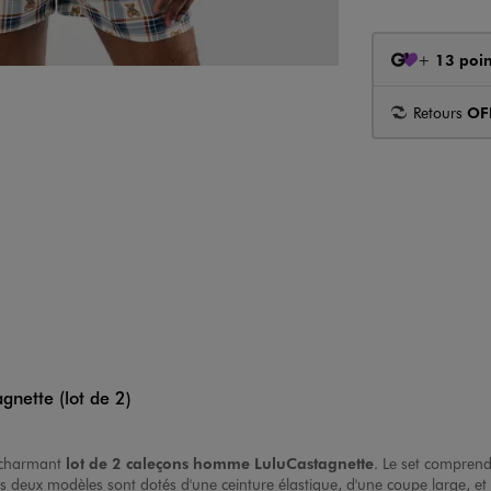
+
13 poin
Retours
OF
gnette (lot de 2)
 charmant
lot de 2
caleçons homme
LuluCastagnette
. Le set compren
 deux modèles sont dotés d'une ceinture élastique, d'une coupe large, e