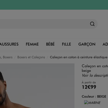
AUSSURES
FEMME
BÉBÉ
FILLE
GARÇON
A
ps, Boxers
Boxers et Caleçons
Caleçon en coton à ceinture élastique
Caleçon en coto
beige
Voir la descript
À partir de
12€99
Couleur :
BEIGE
Couleur
Choisissez votre 