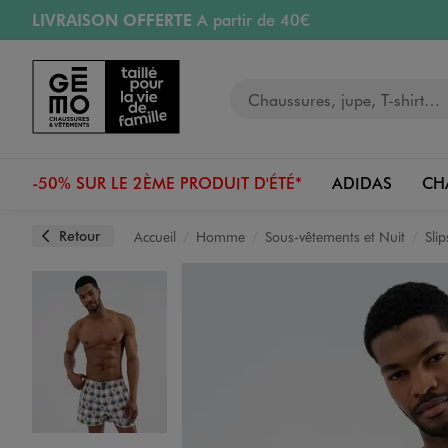
LIVRAISON OFFERTE
A partir de 40€
Aller au contenu principal
Aller à la navigation
RETRAIT ET LIVRAISON OFFERTE
en magasin
Votre recherche
RÉSERVATION GRATUITE
4h en magasin
Retours OFFERTS
pendant 30 jours
-50% SUR LE 2ÈME PRODUIT D'ÉTÉ*
ADIDAS
CH
Retour
Accueil
Homme
Sous-vêtements et Nuit
Sli
Image 1 sur 7