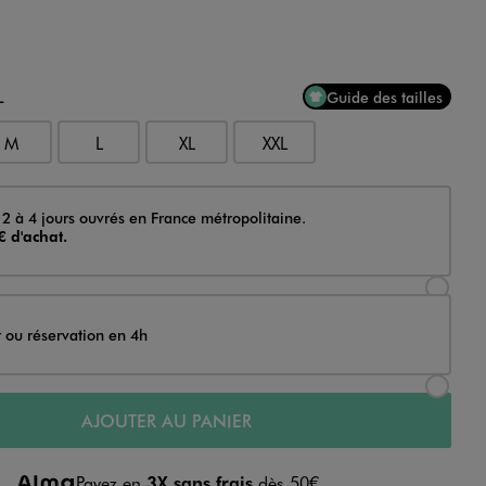
L
Guide des tailles
M
L
XL
XXL
 2 à 4 jours ouvrés en France métropolitaine.
€ d'achat.
Sélectionner l’option de livraison Achat et li
t ou réservation en 4h
Sélectionner l’option de livraison Achat et r
AJOUTER AU PANIER
Payez en
3X sans frais
dès 50€