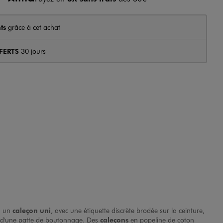
ts
grâce à cet achat
FERTS
30 jours
d un
caleçon uni
, avec une étiquette discrète brodée sur la ceinture,
t d'une patte de boutonnage. Des
caleçons
en popeline de coton