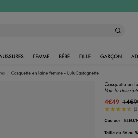
AUSSURES
FEMME
BÉBÉ
FILLE
GARÇON
A
res
Casquette en laine femme - LuluCastagnette
Casquette en l
Voir la descript
4€49
14€
4.5/5 de moye
(2
Couleur :
BLEU/
Couleur
Choisissez votre 
Taille du 56 au 5