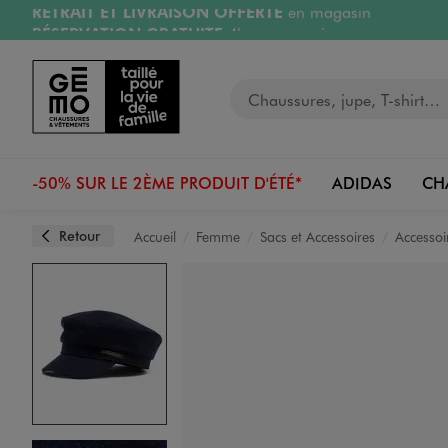
RÉSERVATION GRATUITE
4h en magasin
Aller au contenu principal
Aller à la navigation
Retours OFFERTS
pendant 30 jours
LIVRAISON OFFERTE
A partir de 40€
Votre recherche
-50% SUR LE 2ÈME PRODUIT D'ÉTÉ*
ADIDAS
CH
Retour
Accueil
Femme
Sacs et Accessoires
Accessoi
Image 1 sur 3