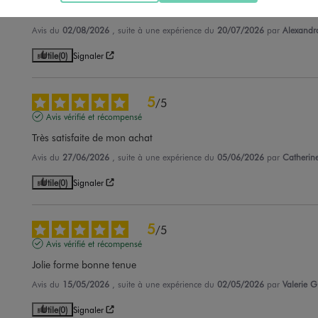
Belle casquette
Avis du
02/08/2026
, suite à une expérience du
20/07/2026
par
Alexandr
Utile
(0)
Signaler
5
/
5
Avis vérifié et récompensé
Très satisfaite de mon achat
Avis du
27/06/2026
, suite à une expérience du
05/06/2026
par
Catherine
Utile
(0)
Signaler
5
/
5
Avis vérifié et récompensé
Jolie forme bonne tenue
Avis du
15/05/2026
, suite à une expérience du
02/05/2026
par
Valerie G
Utile
(0)
Signaler