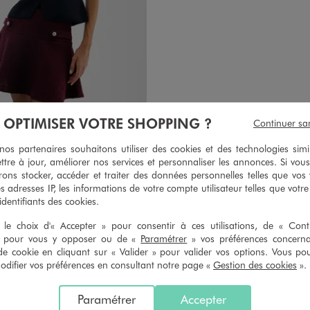
À OPTIMISER VOTRE SHOPPING ?
Continuer sa
s partenaires souhaitons utiliser des cookies et des technologies simi
tonné en maille tricotée femme
Blouson en maille bouclette ch
ttre à jour, améliorer nos services et personnaliser les annonces. Si vous
ons stocker, accéder et traiter des données personnelles telles que vos v
22,99 €
39,99 €
es adresses IP, les informations de votre compte utilisateur telles que votr
 identifiants des cookies.
5/5 de moyenne
4.5/5 de m
(19 avis)
(80 avi
le choix d'« Accepter » pour consentir à ces utilisations, de « Con
» pour vous y opposer ou de «
Paramétrer
» vos préférences concern
de cookie en cliquant sur « Valider » pour valider vos options. Vous po
ifier vos préférences en consultant notre page «
Gestion des cookies
».
5
/
5
Paramétrer
Accepter
Avis vérifié et récompensé