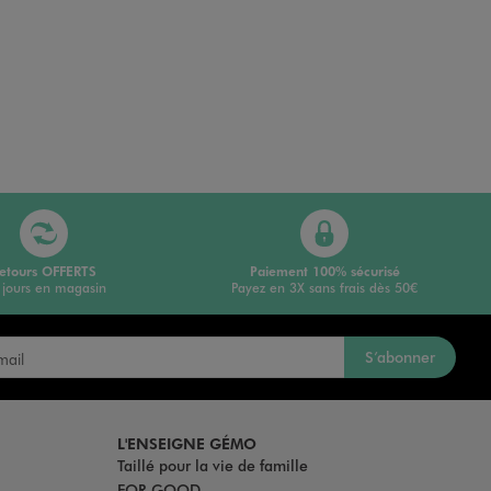
etours OFFERTS
Paiement 100% sécurisé
 jours en magasin
Payez en 3X sans frais dès 50€
S’abonner
L'ENSEIGNE GÉMO
Taillé pour la vie de famille
FOR GOOD