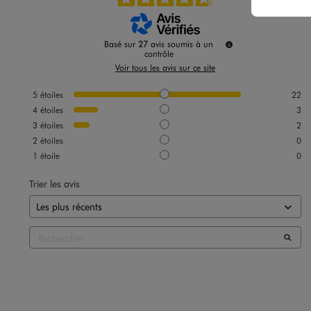
Basé sur
27
avis soumis à un
contrôle
Voir tous les avis sur ce site
5
étoiles
22
4
étoiles
3
3
étoiles
2
2
étoiles
0
1
étoile
0
Trier les avis