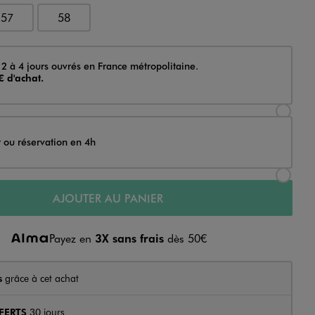
57
58
 2 à 4 jours ouvrés en France métropolitaine.
€ d'achat.
Sélectionner l’option de livraison Achat et li
t ou réservation en 4h
Sélectionner l’option de livraison Achat et r
AJOUTER AU PANIER
Payez en
3X sans frais
dès 50€
s
grâce à cet achat
FERTS
30 jours