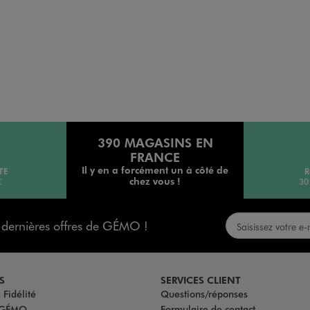
390 MAGASINS EN
FRANCE
Il y en a forcément un à côté de
TE
R
chez vous !
€
30
s dernières offres de GÉMO !
S
SERVICES CLIENT
Fidélité
Questions/réponses
u GÉMO
Formulaire de contact