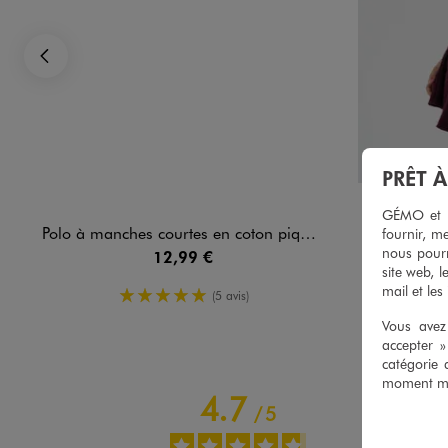
Précédent
PRÊT 
GÉMO et no
Polo à manches courtes en coton piqué femme
Débardeur bou
fournir, me
nous pourr
12,99 €
site web, l
mail et les
5/5 de moyenne
(5 avis)
Vous avez 
accepter 
catégorie 
moment mod
4.7
/
5