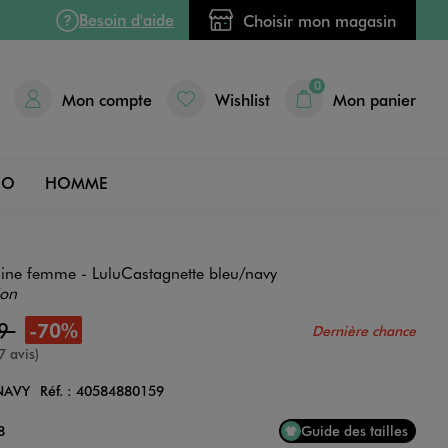
Besoin d'aide
Choisir mon magasin
0
Mon compte
Wishlist
Mon panier
DO
HOMME
aine femme - LuluCastagnette bleu/navy
ion
99
-70%
Dernière chance
nne
7 avis)
NAVY
Réf. :
40584880159
Couleur
8
Guide des tailles