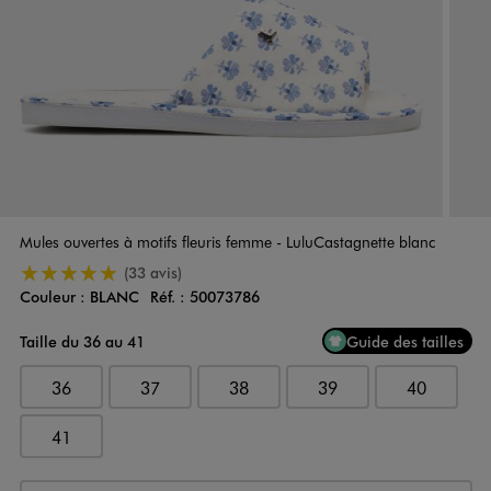
Mules ouvertes à motifs fleuris femme - LuluCastagnette blanc
5/5 de moyenne
(33 avis)
Couleur :
BLANC
Réf. :
50073786
Couleur
Choisissez votre Couleur
Taille du 36 au 41
Guide des tailles
36
37
38
39
40
41