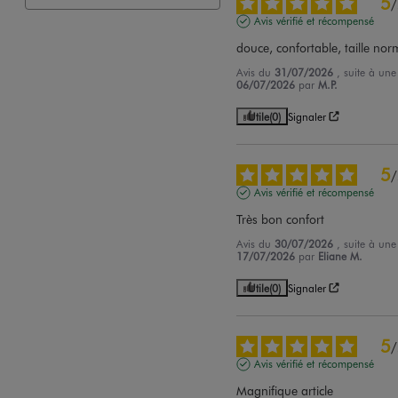
5
/
Avis vérifié et récompensé
douce, confortable, taille no
Avis du
31/07/2026
, suite à un
06/07/2026
par
M.P.
Utile
(0)
Signaler
5
/
Avis vérifié et récompensé
Très bon confort
Avis du
30/07/2026
, suite à un
17/07/2026
par
Eliane M.
Utile
(0)
Signaler
5
/
Avis vérifié et récompensé
Magnifique article