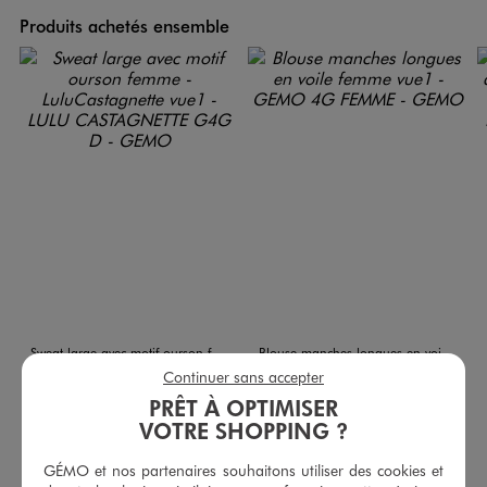
Produits achetés ensemble
Sweat large avec motif ourson femme - LuluCastagnette
Blouse manches longues en voile femme
29,99 €
25,99 €
Continuer sans accepter
PRÊT À OPTIMISER
5/5 de moyenne
4.5/5 de moyenne
(24 avis)
(21 avis)
VOTRE SHOPPING ?
GÉMO et nos partenaires souhaitons utiliser des cookies et
AU PANIER
AU PANIER
AJOUTER
AJOUTER