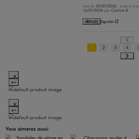
Avis du
29/07/2026
, suite à un
16/07/2026
par
Corinne B.
Utile
(0)
Signaler
1
2
3
4
Vous aimerez aussi