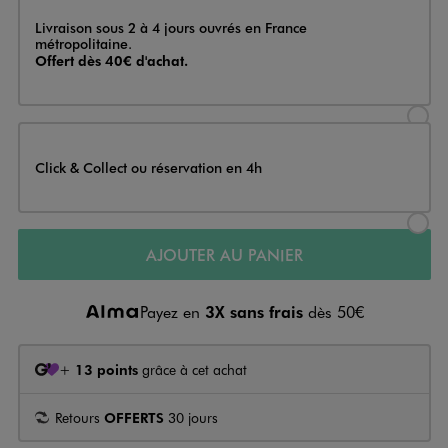
Livraison
Livraison sous 2 à 4 jours ouvrés en France
métropolitaine.
Offert dès 40€ d'achat.
Sélectionner l’option de livraison
Click & Collect ou réservation en 4h
Sélectionner l’option de livraiso
AJOUTER AU PANIER
Payez en
3X sans frais
dès 50€
+
13 points
grâce à cet achat
Retours
OFFERTS
30 jours