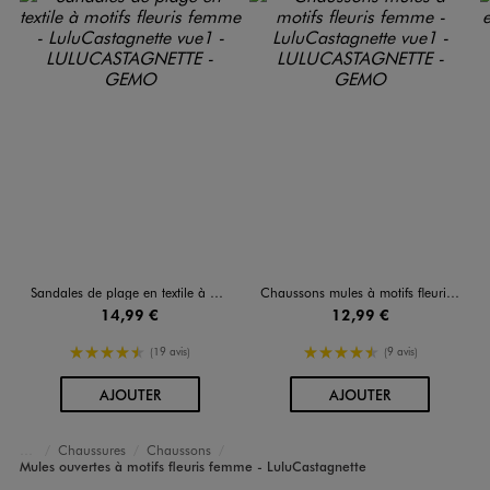
Sandales de plage en textile à motifs fleuris femme - LuluCastagnette
Chaussons mules à motifs fleuris femme - LuluCastagnette
14,99 €
12,99 €
4.5/5 de moyenne
4.5/5 de moyenne
(19 avis)
(9 avis)
AU PANIER
AU PANIER
AJOUTER
AJOUTER
Chaussures
Chaussons
Accueil
Femme
Mules ouvertes à motifs fleuris femme - LuluCastagnette