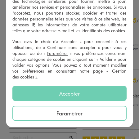
des technologies similaires pour fournir, mettre à jour,
améliorer nos services et personnaliser les annonces. Si vous
l'acceptez, nous pourrons stocker, accéder et traiter des
4.8
données personnelles telles que vos visites à ce site web, les
5
/
5
/
adresses IP, les informations de votre compte utilisateur
Avis vérifié et récompensé
telles que votre adresse e-mail et les identifiants des cookies.
Très agréable au pied
Vous avez le choix d'« Accepter » pour consentir à ces
Avis du
04/08/2026
, suite à un
utilisations, de « Continuer sans accepter » pour vous y
22/07/2026
par
Marie-Geneviève
Basé sur
33
avis soumis à un
opposer ou de «
Paramétrer
» vos préférences concernant
contrôle
chaque catégorie de cookie en cliquant sur « Valider » pour
Utile
(0)
Signaler
Voir tous les avis sur ce site
valider vos options. Vous pouvez à tout moment modifier
vos préférences en consultant notre page «
Gestion
5
étoiles
28
des cookies
».
5
/
4
étoiles
5
Avis vérifié et récompensé
3
étoiles
0
Accepter
2
étoiles
0
Belle forme, agréable aux pie
1
étoile
0
Avis du
31/07/2026
, suite à un
18/07/2026
par
Liliane C.
Paramétrer
Trier les avis
Utile
(0)
Signaler