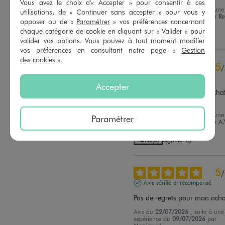
Vous avez le choix d'« Accepter » pour consentir à ces
Avis du
29/07/2026
, suite à une
utilisations, de « Continuer sans accepter » pour vous y
Trier les avis
expérience du
16/07/2026
par
Re
opposer ou de «
Paramétrer
» vos préférences concernant
chaque catégorie de cookie en cliquant sur « Valider » pour
Utile
(0)
Signaler
valider vos options. Vous pouvez à tout moment modifier
vos préférences en consultant notre page «
Gestion
des cookies
».
5
/
Avis vérifié et récompensé
Accepter
Je suis contente de mon achat 
les salariés sont gentils.
Avis du
29/07/2026
, suite à une
Paramétrer
expérience du
16/07/2026
par
A.
Utile
(0)
Signaler
5
/
Avis vérifié et récompensé
Pas de regrets pour mon ach
Avis du
22/07/2026
, suite à une
expérience du
09/07/2026
par