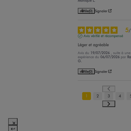
Monique L.
Utile
(0)
Signaler
5
/
Avis vérifié et récompensé
Léger et agréable
Avis du
19/07/2026
, suite à une
expérience du
06/07/2026
par
Ra
G.
Utile
(0)
Signaler
1
2
3
4