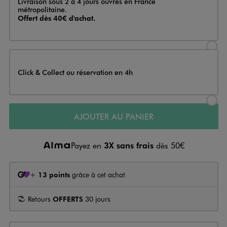
Livraison sous 2 à 4 jours ouvrés en France
métropolitaine.
Offert dès 40€ d'achat.
Sélectionner l’option de livraison
Click & Collect ou réservation en 4h
Sélectionner l’option de livraiso
AJOUTER AU PANIER
Payez en
3X sans frais
dès 50€
+
13 points
grâce à cet achat
Retours
OFFERTS
30 jours