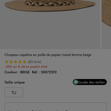
Chapeau capeline en paille de papier tressé femme beige
5/5 de moyenne
(22 avis)
-50% sur le 2ème produit d'été
Couleur :
BEIGE
Réf. :
50072592
Couleur
Choisissez votre Couleur
Taille unique
Guide des tailles
TU
Livraison