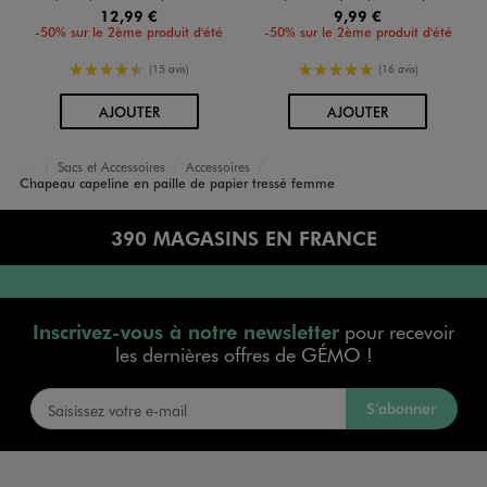
12,99 €
9,99 €
-50% sur le 2ème produit d'été
-50% sur le 2ème produit d'été
4.5/5 de moyenne
5/5 de moyenne
(15 avis)
(16 avis)
AU PANIER
AU PANIER
AJOUTER
AJOUTER
Sacs et Accessoires
Accessoires
Accueil
Femme
Chapeau capeline en paille de papier tressé femme
390 MAGASINS EN FRANCE
Inscrivez-vous à notre newsletter
pour recevoir
les dernières offres de GÉMO !
S’abonner