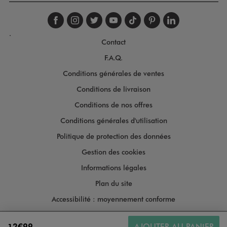
Suivez-nous sur faceboo
Suivez-nous sur inst
Suivez-nous sur twi
Suivez-nous sur
Suivez-nous s
Suivez-nou
Suivez-
.
Contact
F.A.Q.
Conditions générales de ventes
Conditions de livraison
Conditions de nos offres
Conditions générales d'utilisation
Politique de protection des données
Gestion des cookies
Informations légales
Plan du site
Accessibilité : moyennement conforme
12€99
AJOUTER AU PANIER
Copyright © 2026