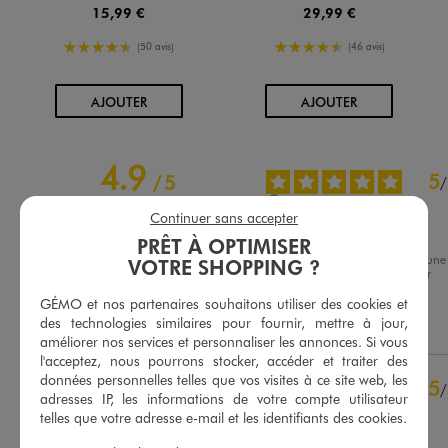
15,99 €
29,99 €
4.5/5 de moyenne
4.5/5 de moyenne
(50 avis)
(46 avis)
AU PANIER
AU PANIER
AJOUTER
AJOUTER
4.9
5
/
5
/
Avis vérifié et récompensé
Continuer sans accepter
Sympa à porter
PRÊT À OPTIMISER
Avis du
30/07/2026
, suite à une
VOTRE SHOPPING ?
expérience du
17/07/2026
par
Basé sur
22
avis soumis à un
Angelique F.
contrôle
GÉMO et nos partenaires souhaitons utiliser des cookies et
Voir tous les avis sur ce site
des technologies similaires pour fournir, mettre à jour,
Utile
(0)
Signaler
améliorer nos services et personnaliser les annonces. Si vous
5
étoiles
19
l'acceptez, nous pourrons stocker, accéder et traiter des
4
étoiles
3
données personnelles telles que vos visites à ce site web, les
5
/
adresses IP, les informations de votre compte utilisateur
3
étoiles
0
Avis vérifié et récompensé
telles que votre adresse e-mail et les identifiants des cookies.
2
étoiles
0
Très chouette
1
étoile
0